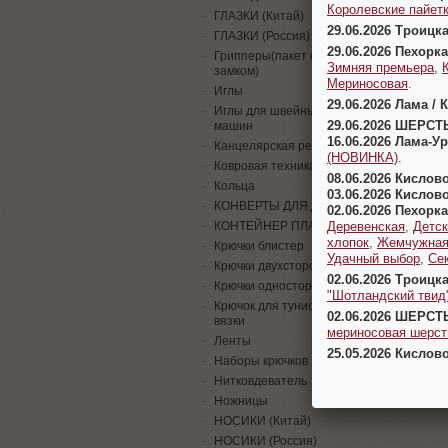
Королевские пайетк
ГЛАЗКИ (Китай)
29.06.2026 Троицк
ГЛАЗКИ (Россия)
29.06.2026 Пехорка
Грипперы(пакет с
Зимняя премьера
,
замком)
Мериносовая
.
Иглы
29.06.2026 Лама / 
Иглы для швейных
29.06.2026 ШЕРСТ
машин
16.06.2026 Лама-
Канцелярская резинка
(НОВИНКА)
.
Ковровая техника
08.06.2026 Кислов
Кольца
03.06.2026 Кислов
КОНВЕРТЫ ДЛЯ ДЕНЕГ
02.06.2026 Пехорка
Деревенская
,
Детск
КОНТЕЙНЕР ПЛАСТИК
хлопок
,
Жемчужна
Крючки блистер
Удачный выбор
,
Се
Крючки двухсторонние
02.06.2026 Троицк
Крючки односторонние
"Шотландский твид
Крючок для тунисской
02.06.2026 ШЕРСТ
вязки
мериносовая шерсть
Ленты
25.05.2026 Кислов
Наборы крючков
Нитковдеватель
Ножницы
НОСИКИ (Китай)
НОСИКИ (Россия)