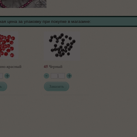
ая цена за упаковку при покупке в магазине:
45
чно-красный
Черный
ь
Заказать