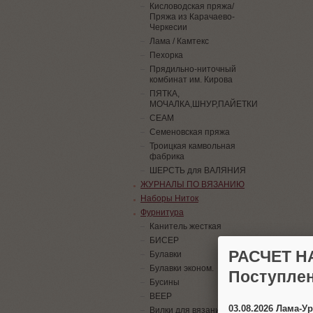
Кисловодская пряжа/
Пряжа из Карачаево-
Черкесии
Лама / Камтекс
Пехорка
Прядильно-ниточный
комбинат им. Кирова
ПЯТКА,
МОЧАЛКА,ШНУР,ПАЙЕТКИ
СЕАМ
Семеновская пряжа
Троицкая камвольная
фабрика
ШЕРСТЬ для ВАЛЯНИЯ
ЖУРНАЛЫ ПО ВЯЗАНИЮ
Наборы Ниток
Фурнитура
Канитель жесткая
БИСЕР
РАСЧЕТ Н
Булавки
Булавки эконом.
Поступлен
Бусины
ВЕЕР
03.08.2026 Лама-
Вилки для вязания