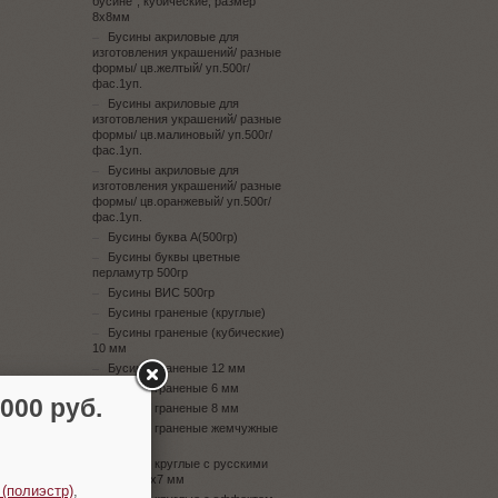
бусине", кубические, размер
8х8мм
Бусины акриловые для
изготовления украшений/ разные
формы/ цв.желтый/ уп.500г/
фас.1уп.
Бусины акриловые для
изготовления украшений/ разные
формы/ цв.малиновый/ уп.500г/
фас.1уп.
Бусины акриловые для
изготовления украшений/ разные
формы/ цв.оранжевый/ уп.500г/
фас.1уп.
Бусины буква А(500гр)
Бусины буквы цветные
перламутр 500гр
Бусины ВИС 500гр
Бусины граненые (круглые)
Бусины граненые (кубические)
10 мм
Бусины граненые 12 мм
Бусины граненые 6 мм
00 руб.
Бусины граненые 8 мм
Бусины граненые жемчужные
10 мм
Бусины круглые с русскими
буквами 4х7 мм
 (полиэстр)
,