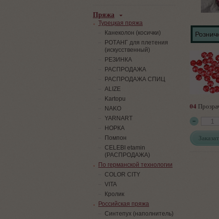
Пряжа
Турецкая пряжа
Канеколон (косички)
Розничн
РОТАНГ для плетения
(искусственный)
PЕЗИНКА
РАСПРОДАЖА
РАСПРОДАЖА СПИЦ
ALIZE
Kartopu
04
Прозра
NAKO
YARNART
НОРКА
Заказат
Помпон
СELEBI etamin
(РАСПРОДАЖА)
По германской технологии
COLOR CITY
VITA
Кролик
Российская пряжа
Синтепух (наполнитель)