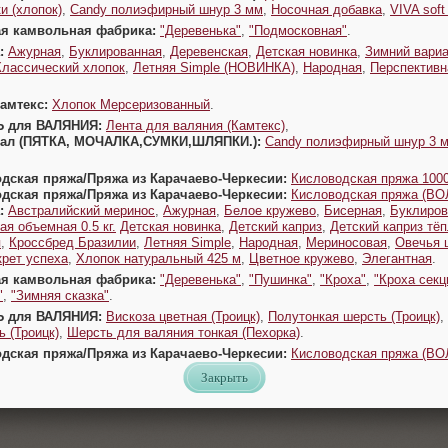
и (хлопок)
,
Candy полиэфирный шнур 3 мм
,
Носочная добавка
,
VIVA sof
ая камвольная фабрика:
"Деревенька"
,
"Подмосковная"
.
:
Ажурная
,
Буклированная
,
Деревенская
,
Детская новинка
,
Зимний вариа
Классический хлопок
,
Летняя Simple (НОВИНКА)
,
Народная
,
Перспективн
Камтекс:
Хлопок Мерсеризованный
.
Ь для ВАЛЯНИЯ:
Лента для валяния (Камтекс)
,
Урал (ПЯТКА, МОЧАЛКА,СУМКИ,ШЛЯПКИ.):
Candy полиэфирный шнур 3 
одская пряжа/Пряжа из Карачаево-Черкесии:
Кисловодская пряжа 1000
одская пряжа/Пряжа из Карачаево-Черкесии:
Кисловодская пряжа (В
:
Австралийский меринос
,
Ажурная
,
Белое кружево
,
Бисерная
,
Буклиров
ая объемная 0.5 кг.
Детская новинка
,
Детский каприз
,
Детский каприз тё
я
,
Кроссбред Бразилии
,
Летняя Simple
,
Народная
,
Мериносовая
,
Овечья 
крет успеха
,
Хлопок натуральный 425 м
,
Цветное кружево
,
Элегантная
.
ая камвольная фабрика:
"Деревенька"
,
"Пушинка"
,
"Кроха"
,
"Кроха секц
"
,
"Зимняя сказка"
.
Ь для ВАЛЯНИЯ:
Вискоза цветная (Троицк)
,
Полутонкая шерсть (Троицк)
,
 (Троицк)
,
Шерсть для валяния тонкая (Пехорка)
.
одская пряжа/Пряжа из Карачаево-Черкесии:
Кисловодская пряжа (В
Закрыть