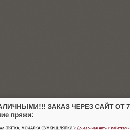
АЛИЧНЫМИ!!! ЗАКАЗ ЧЕРЕЗ САЙТ ОТ 70
ие пряжи:
Урал (ПЯТКА, МОЧАЛКА,СУМКИ,ШЛЯПКИ.):
Добавочная нить с пайетками