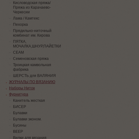
Кисловодская пряжа/
Пряжа из Карачаево-
Черкесии
Лама / Камтекс
Пехорка
Прядильно-ниточный
комбинат им. Кирова
ПЯТКА,
МОЧАЛКА,ШНУР,ПАЙЕТКИ
СЕАМ
Семеновская пряжа
Троицкая камвольная
фабрика
ШЕРСТЬ для ВАЛЯНИЯ
ЖУРНАЛЫ ПО ВЯЗАНИЮ
Наборы Ниток
Фурнитура
Канитель жесткая
БИСЕР
Булавки
Булавки эконом.
Бусины
ВЕЕР
Вилки для вязания