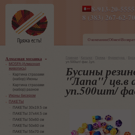
8-913-20-555
ПН-ПТ 8-17,СБ-ВС 9-1
8 (383) 267-6
О компании(Обмен\Возврат
Алмазная мозаика
Главная
/
Каталог
/
Пряжа
/
Фурнитура
/
Бус
уп.500шт/ фас.1уп.
MOSFA (Алмазная
Бусины резин
живопись)
Картина стразами
"Лапа"/ цв.в
(набор) Иконы
уп.500шт/ фас
Картина стразами
(набор) разное
Иконы бисером
ПАКЕТЫ
ПАКЕТЫ 30х19.5 см
ПАКЕТЫ 37х44.5 см
ПАКЕТЫ 50х60 см
ПАКЕТЫ 50х60 см
ПАКЕТЫ 55х70 см