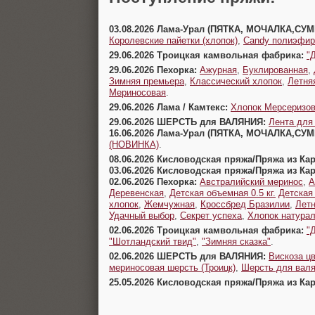
03.08.2026 Лама-Урал (ПЯТКА, МОЧАЛКА,СУ
Королевские пайетки (хлопок)
,
Candy полиэфир
29.06.2026 Троицкая камвольная фабрика:
"
29.06.2026 Пехорка:
Ажурная
,
Буклированная
,
Зимняя премьера
,
Классический хлопок
,
Летня
Мериносовая
.
29.06.2026 Лама / Камтекс:
Хлопок Мерсеризо
29.06.2026 ШЕРСТЬ для ВАЛЯНИЯ:
Лента для
16.06.2026 Лама-Урал (ПЯТКА, МОЧАЛКА,СУ
(НОВИНКА)
.
08.06.2026 Кисловодская пряжа/Пряжа из Ка
03.06.2026 Кисловодская пряжа/Пряжа из Ка
02.06.2026 Пехорка:
Австралийский меринос
,
А
Деревенская
,
Детская объемная 0.5 кг.
Детская
хлопок
,
Жемчужная
,
Кроссбред Бразилии
,
Летн
Удачный выбор
,
Секрет успеха
,
Хлопок натура
02.06.2026 Троицкая камвольная фабрика:
"
"Шотландский твид"
,
"Зимняя сказка"
.
02.06.2026 ШЕРСТЬ для ВАЛЯНИЯ:
Вискоза цв
мериносовая шерсть (Троицк)
,
Шерсть для валя
25.05.2026 Кисловодская пряжа/Пряжа из Ка