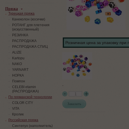
Пряжа
Турецкая пряжа
Канеколон (косички)
РОТАНГ для плетения
(искусственный)
PЕЗИНКА
РАСПРОДАЖА
Розничная цена за упаковку при 
РАСПРОДАЖА СПИЦ
ALIZE
Kartopu
NAKO
YARNART
НОРКА
Помпон
-
СELEBI etamin
(РАСПРОДАЖА)
По германской технологии
COLOR CITY
Заказать
VITA
Кролик
Российская пряжа
Синтепух (наполнитель)