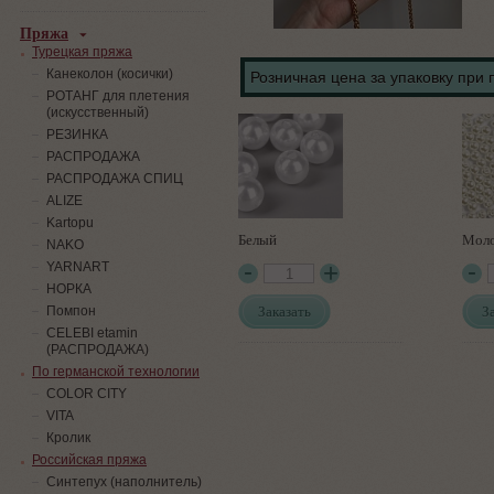
Пряжа
Турецкая пряжа
Канеколон (косички)
Розничная цена за упаковку при 
РОТАНГ для плетения
(искусственный)
PЕЗИНКА
РАСПРОДАЖА
РАСПРОДАЖА СПИЦ
ALIZE
Kartopu
Белый
Мол
NAKO
YARNART
НОРКА
Заказать
З
Помпон
СELEBI etamin
(РАСПРОДАЖА)
По германской технологии
COLOR CITY
VITA
Кролик
Российская пряжа
Синтепух (наполнитель)