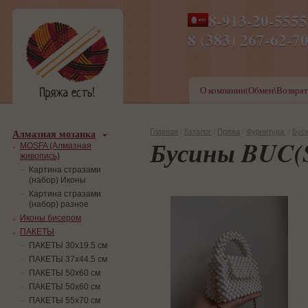
8-913-20-555
ПН-ПТ 8-17,СБ-ВС 9-1
8 (383) 267-6
О компании(Обмен\Возврат
Алмазная мозаика
Главная
/
Каталог
/
Пряжа
/
Фурнитура
/
Бус
Бусины BUC(S
MOSFA (Алмазная
живопись)
Картина стразами
(набор) Иконы
Картина стразами
(набор) разное
Иконы бисером
ПАКЕТЫ
ПАКЕТЫ 30х19.5 см
ПАКЕТЫ 37х44.5 см
ПАКЕТЫ 50х60 см
ПАКЕТЫ 50х60 см
ПАКЕТЫ 55х70 см