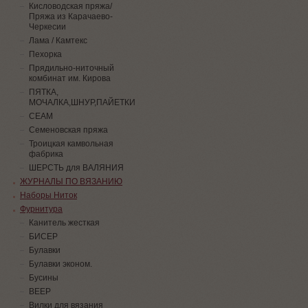
Кисловодская пряжа/
Пряжа из Карачаево-
Черкесии
Лама / Камтекс
Пехорка
Прядильно-ниточный
комбинат им. Кирова
ПЯТКА,
МОЧАЛКА,ШНУР,ПАЙЕТКИ
СЕАМ
Семеновская пряжа
Троицкая камвольная
фабрика
ШЕРСТЬ для ВАЛЯНИЯ
ЖУРНАЛЫ ПО ВЯЗАНИЮ
Наборы Ниток
Фурнитура
Канитель жесткая
БИСЕР
Булавки
Булавки эконом.
Бусины
ВЕЕР
Вилки для вязания