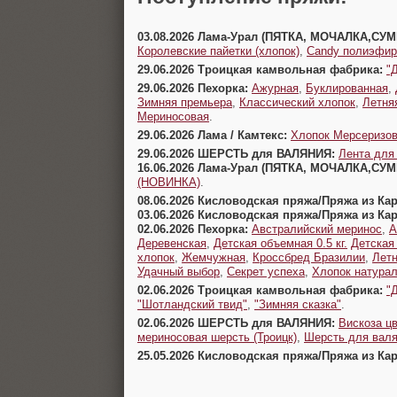
03.08.2026 Лама-Урал (ПЯТКА, МОЧАЛКА,СУ
Королевские пайетки (хлопок)
,
Candy полиэфир
29.06.2026 Троицкая камвольная фабрика:
"
29.06.2026 Пехорка:
Ажурная
,
Буклированная
,
Зимняя премьера
,
Классический хлопок
,
Летня
Мериносовая
.
29.06.2026 Лама / Камтекс:
Хлопок Мерсеризо
29.06.2026 ШЕРСТЬ для ВАЛЯНИЯ:
Лента для
16.06.2026 Лама-Урал (ПЯТКА, МОЧАЛКА,СУ
(НОВИНКА)
.
08.06.2026 Кисловодская пряжа/Пряжа из Ка
03.06.2026 Кисловодская пряжа/Пряжа из Ка
02.06.2026 Пехорка:
Австралийский меринос
,
А
Деревенская
,
Детская объемная 0.5 кг.
Детская
хлопок
,
Жемчужная
,
Кроссбред Бразилии
,
Летн
Удачный выбор
,
Секрет успеха
,
Хлопок натура
02.06.2026 Троицкая камвольная фабрика:
"
"Шотландский твид"
,
"Зимняя сказка"
.
02.06.2026 ШЕРСТЬ для ВАЛЯНИЯ:
Вискоза цв
мериносовая шерсть (Троицк)
,
Шерсть для валя
25.05.2026 Кисловодская пряжа/Пряжа из Ка