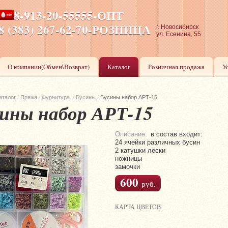
8-913-20-55555-ОПТ
ПН-ПТ 8-17,СБ-ВС 9-17
8 (383) 267-62-70-РОЗНИЦА
г. Новосибирск
ул. Есенина, 55
О компании(Обмен\Возврат)
Каталог
Розничная продажа
У
аталог
/
Пряжа
/
Фурнитура
/
Бусины
/
Бусины набор АРТ-15
ины набор АРТ-15
Описание:
в состав входит:
24 ячейки различных бусин
2 катушки лески
ножницы
замочки
600
руб.
КАРТА ЦВЕТОВ