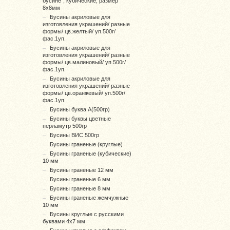
бусине", кубические, размер
8х8мм
Бусины акриловые для
изготовления украшений/ разные
формы/ цв.желтый/ уп.500г/
фас.1уп.
Бусины акриловые для
изготовления украшений/ разные
формы/ цв.малиновый/ уп.500г/
фас.1уп.
Бусины акриловые для
изготовления украшений/ разные
формы/ цв.оранжевый/ уп.500г/
фас.1уп.
Бусины буква А(500гр)
Бусины буквы цветные
перламутр 500гр
Бусины ВИС 500гр
Бусины граненые (круглые)
Бусины граненые (кубические)
10 мм
Бусины граненые 12 мм
Бусины граненые 6 мм
Бусины граненые 8 мм
Бусины граненые жемчужные
10 мм
Бусины круглые с русскими
буквами 4х7 мм