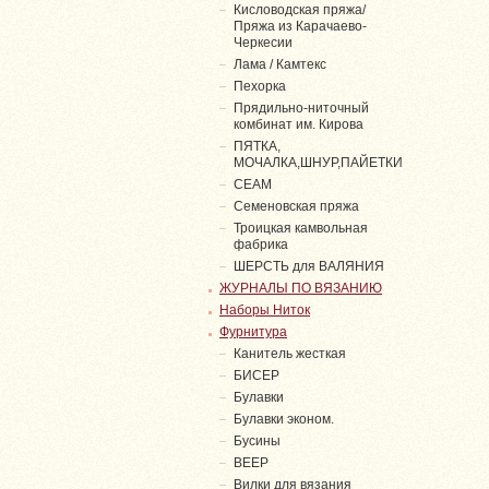
Кисловодская пряжа/
Пряжа из Карачаево-
Черкесии
Лама / Камтекс
Пехорка
Прядильно-ниточный
комбинат им. Кирова
ПЯТКА,
МОЧАЛКА,ШНУР,ПАЙЕТКИ
СЕАМ
Семеновская пряжа
Троицкая камвольная
фабрика
ШЕРСТЬ для ВАЛЯНИЯ
ЖУРНАЛЫ ПО ВЯЗАНИЮ
Наборы Ниток
Фурнитура
Канитель жесткая
БИСЕР
Булавки
Булавки эконом.
Бусины
ВЕЕР
Вилки для вязания