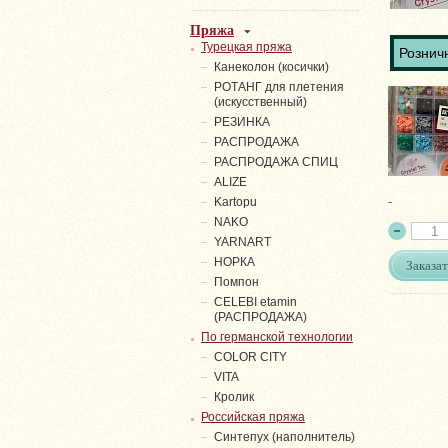
Пряжа
Турецкая пряжа
Розничн
Канеколон (косички)
РОТАНГ для плетения
(искусственный)
PЕЗИНКА
РАСПРОДАЖА
РАСПРОДАЖА СПИЦ
ALIZE
-
Kartopu
NAKO
YARNART
НОРКА
Заказат
Помпон
СELEBI etamin
(РАСПРОДАЖА)
По германской технологии
COLOR CITY
VITA
Кролик
Российская пряжа
Синтепух (наполнитель)