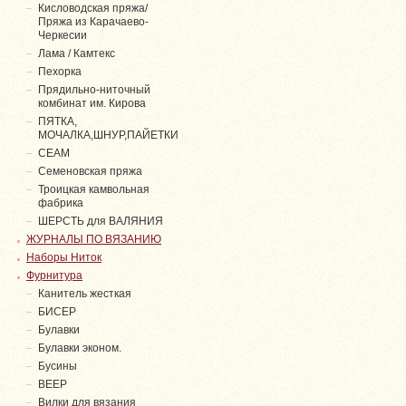
Кисловодская пряжа/
Пряжа из Карачаево-
Черкесии
Лама / Камтекс
Пехорка
Прядильно-ниточный
комбинат им. Кирова
ПЯТКА,
МОЧАЛКА,ШНУР,ПАЙЕТКИ
СЕАМ
Семеновская пряжа
Троицкая камвольная
фабрика
ШЕРСТЬ для ВАЛЯНИЯ
ЖУРНАЛЫ ПО ВЯЗАНИЮ
Наборы Ниток
Фурнитура
Канитель жесткая
БИСЕР
Булавки
Булавки эконом.
Бусины
ВЕЕР
Вилки для вязания