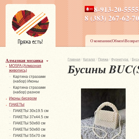
8-913-20-555
ПН-ПТ 8-17,СБ-ВС 9-1
8 (383) 267-6
О компании(Обмен\Возврат
Алмазная мозаика
Главная
/
Каталог
/
Пряжа
/
Фурнитура
/
Бус
Бусины BUC(S
MOSFA (Алмазная
живопись)
Картина стразами
(набор) Иконы
Картина стразами
(набор) разное
Иконы бисером
ПАКЕТЫ
ПАКЕТЫ 30х19.5 см
ПАКЕТЫ 37х44.5 см
ПАКЕТЫ 50х60 см
ПАКЕТЫ 50х60 см
ПАКЕТЫ 55х70 см