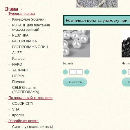
Пряжа
Турецкая пряжа
Канеколон (косички)
Розничная цена за упаковку при 
РОТАНГ для плетения
(искусственный)
PЕЗИНКА
РАСПРОДАЖА
РАСПРОДАЖА СПИЦ
ALIZE
Kartopu
Белый
Чер
NAKO
YARNART
НОРКА
Заказать
З
Помпон
СELEBI etamin
(РАСПРОДАЖА)
По германской технологии
COLOR CITY
VITA
Кролик
Российская пряжа
Синтепух (наполнитель)