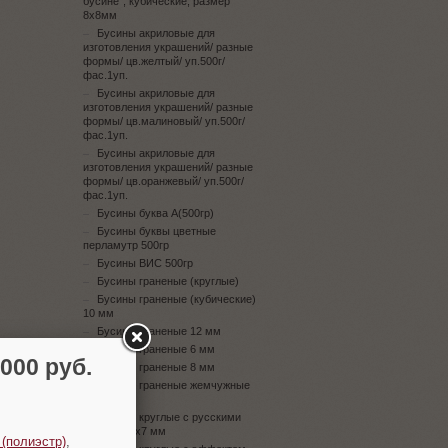
бусине", кубические, размер
8х8мм
Бусины акриловые для
изготовления украшений/ разные
формы/ цв.желтый/ уп.500г/
фас.1уп.
Бусины акриловые для
изготовления украшений/ разные
формы/ цв.малиновый/ уп.500г/
фас.1уп.
Бусины акриловые для
изготовления украшений/ разные
формы/ цв.оранжевый/ уп.500г/
фас.1уп.
Бусины буква А(500гр)
Бусины буквы цветные
перламутр 500гр
Бусины ВИС 500гр
Бусины граненые (круглые)
Бусины граненые (кубические)
10 мм
Бусины граненые 12 мм
Бусины граненые 6 мм
00 руб.
Бусины граненые 8 мм
Бусины граненые жемчужные
10 мм
Бусины круглые с русскими
буквами 4х7 мм
 (полиэстр)
,