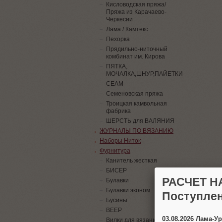
Кисловодская пряжа/
Пряжа из Карачаево-
Черкесии
Лама / Камтекс
Пехорка
Прядильно-ниточный
комбинат им. Кирова
ПЯТКА,
МОЧАЛКА,ШНУР,ПАЙЕТКИ
СЕАМ
Семеновская пряжа
Троицкая камвольная
фабрика
ШЕРСТЬ для ВАЛЯНИЯ
ЖУРНАЛЫ ПО ВЯЗАНИЮ
Наборы Ниток
Фурнитура
Канитель жесткая
БИСЕР
РАСЧЕТ Н
Булавки
Булавки эконом.
Поступлен
Бусины
ВЕЕР
03.08.2026 Лама-
Вилки для вязания