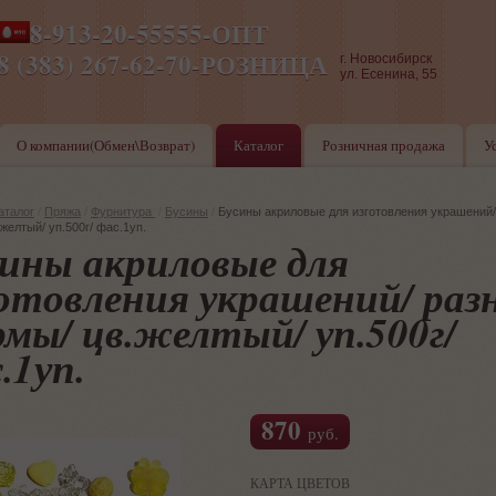
8-913-20-55555-ОПТ
ПН-ПТ 8-17,СБ-ВС 9-17
8 (383) 267-62-70-РОЗНИЦА
г. Новосибирск
ул. Есенина, 55
О компании(Обмен\Возврат)
Каталог
Розничная продажа
У
аталог
/
Пряжа
/
Фурнитура
/
Бусины
/
Бусины акриловые для изготовления украшений
желтый/ уп.500г/ фас.1уп.
ины акриловые для
отовления украшений/ раз
мы/ цв.желтый/ уп.500г/
.1уп.
870
руб.
КАРТА ЦВЕТОВ