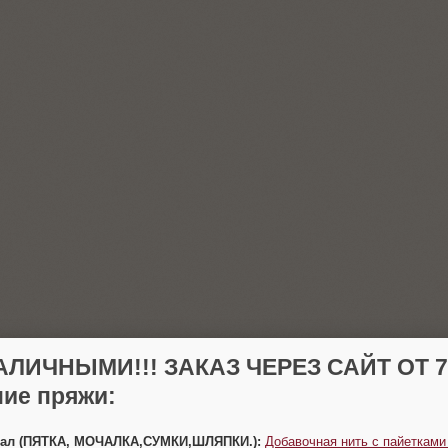
АЛИЧНЫМИ!!! ЗАКАЗ ЧЕРЕЗ САЙТ ОТ 70
ие пряжи:
Урал (ПЯТКА, МОЧАЛКА,СУМКИ,ШЛЯПКИ.):
Добавочная нить с пайетками