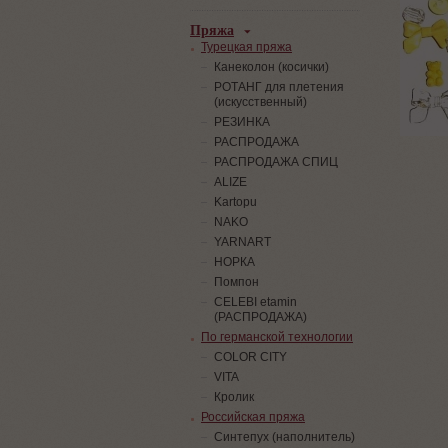
Пряжа
Турецкая пряжа
Канеколон (косички)
РОТАНГ для плетения
(искусственный)
PЕЗИНКА
РАСПРОДАЖА
РАСПРОДАЖА СПИЦ
ALIZE
Kartopu
NAKO
YARNART
НОРКА
Помпон
СELEBI etamin
(РАСПРОДАЖА)
По германской технологии
COLOR CITY
VITA
Кролик
Российская пряжа
Синтепух (наполнитель)