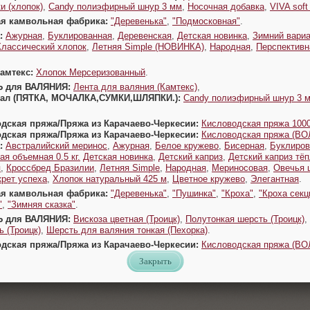
и (хлопок)
,
Candy полиэфирный шнур 3 мм
,
Носочная добавка
,
VIVA sof
ая камвольная фабрика:
"Деревенька"
,
"Подмосковная"
.
:
Ажурная
,
Буклированная
,
Деревенская
,
Детская новинка
,
Зимний вариа
Классический хлопок
,
Летняя Simple (НОВИНКА)
,
Народная
,
Перспективн
Камтекс:
Хлопок Мерсеризованный
.
Ь для ВАЛЯНИЯ:
Лента для валяния (Камтекс)
,
Урал (ПЯТКА, МОЧАЛКА,СУМКИ,ШЛЯПКИ.):
Candy полиэфирный шнур 3 
одская пряжа/Пряжа из Карачаево-Черкесии:
Кисловодская пряжа 1000
одская пряжа/Пряжа из Карачаево-Черкесии:
Кисловодская пряжа (В
:
Австралийский меринос
,
Ажурная
,
Белое кружево
,
Бисерная
,
Буклиров
ая объемная 0.5 кг.
Детская новинка
,
Детский каприз
,
Детский каприз тё
я
,
Кроссбред Бразилии
,
Летняя Simple
,
Народная
,
Мериносовая
,
Овечья 
крет успеха
,
Хлопок натуральный 425 м
,
Цветное кружево
,
Элегантная
.
ая камвольная фабрика:
"Деревенька"
,
"Пушинка"
,
"Кроха"
,
"Кроха секц
"
,
"Зимняя сказка"
.
Ь для ВАЛЯНИЯ:
Вискоза цветная (Троицк)
,
Полутонкая шерсть (Троицк)
,
 (Троицк)
,
Шерсть для валяния тонкая (Пехорка)
.
одская пряжа/Пряжа из Карачаево-Черкесии:
Кисловодская пряжа (В
Закрыть