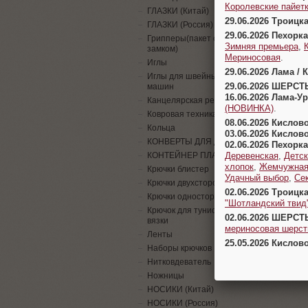
Королевские пайетк
ГЛАЗКИ (Китай)
29.06.2026 Троицк
ГЛАЗКИ (Россия)
29.06.2026 Пехорка
Грипперы(пакет с
Зимняя премьера
,
замком)
Мериносовая
.
Иглы
29.06.2026 Лама / 
Иглы для швейных
29.06.2026 ШЕРСТ
машин
16.06.2026 Лама-
Канцелярская резинка
(НОВИНКА)
.
Ковровая техника
08.06.2026 Кислов
Кольца
03.06.2026 Кислов
КОНВЕРТЫ ДЛЯ ДЕНЕГ
02.06.2026 Пехорка
Деревенская
,
Детск
КОНТЕЙНЕР ПЛАСТИК
хлопок
,
Жемчужна
Крючки блистер
Удачный выбор
,
Се
Крючки двухсторонние
02.06.2026 Троицк
Крючки односторонние
"Шотландский твид
Крючок для тунисской
02.06.2026 ШЕРСТ
вязки
мериносовая шерсть
Ленты
25.05.2026 Кислов
Наборы крючков
Нитковдеватель
Ножницы
НОСИКИ (Китай)
НОСИКИ (Россия)