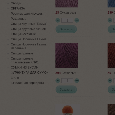
Ободки
ОРГАНЗА
28
289
Сухая роза
С
Ресницы для игрушек
Рукоделие
Спицы Круговые "Гамма"
Заказать
З
Спицы Круговые эконом.
Спицы носочные
Спицы Носочные Гамма
Спицы Носочные Гамма
маленькие
Спицы прямые
Спицы прямые
пластиковые KNP1
СУМКИ ИЗ БУСИН
304
36
Сливовый
Те
ФУРНИТУРА ДЛЯ СУМОК
Шило
Ювелирная серединка
Заказать
З