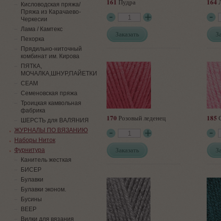
161
164
Пудра
Л
Кисловодская пряжа/
Пряжа из Карачаево-
Черкесии
Лама / Камтекс
Заказать
З
Пехорка
Прядильно-ниточный
комбинат им. Кирова
ПЯТКА,
МОЧАЛКА,ШНУР,ПАЙЕТКИ
СЕАМ
Семеновская пряжа
Троицкая камвольная
фабрика
170
185
Розовый леденец
С
ШЕРСТЬ для ВАЛЯНИЯ
ЖУРНАЛЫ ПО ВЯЗАНИЮ
Наборы Ниток
Заказать
З
Фурнитура
Канитель жесткая
БИСЕР
Булавки
Булавки эконом.
Бусины
ВЕЕР
Вилки для вязания