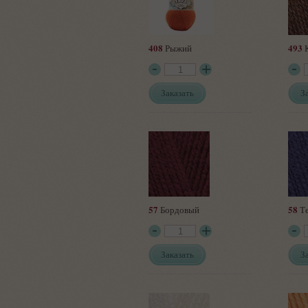
408
493
Рыжий
К
Заказать
З
57
58
Бордовый
Те
Заказать
З