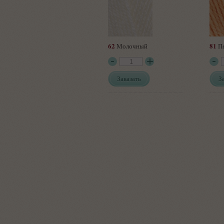
62
81
Молочный
Пе
Заказать
З