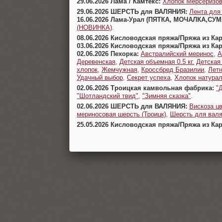
29.06.2026 Лама / Камтекс:
Хлопок Мерсеризо
29.06.2026 ШЕРСТЬ для ВАЛЯНИЯ:
Лента для
16.06.2026 Лама-Урал (ПЯТКА, МОЧАЛКА,СУ
(НОВИНКА)
.
08.06.2026 Кисловодская пряжа/Пряжа из Ка
03.06.2026 Кисловодская пряжа/Пряжа из Ка
02.06.2026 Пехорка:
Австралийский меринос
,
А
Деревенская
,
Детская объемная 0.5 кг.
Детская
хлопок
,
Жемчужная
,
Кроссбред Бразилии
,
Летн
Удачный выбор
,
Секрет успеха
,
Хлопок натура
02.06.2026 Троицкая камвольная фабрика:
"
"Шотландский твид"
,
"Зимняя сказка"
.
02.06.2026 ШЕРСТЬ для ВАЛЯНИЯ:
Вискоза цв
мериносовая шерсть (Троицк)
,
Шерсть для валя
25.05.2026 Кисловодская пряжа/Пряжа из Ка