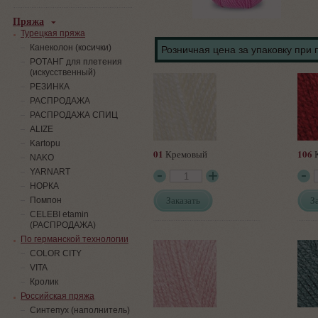
Пряжа
Турецкая пряжа
Канеколон (косички)
Розничная цена за упаковку при 
РОТАНГ для плетения
(искусственный)
PЕЗИНКА
РАСПРОДАЖА
РАСПРОДАЖА СПИЦ
ALIZE
Kartopu
01
106
Кремовый
К
NAKO
YARNART
НОРКА
Заказать
З
Помпон
СELEBI etamin
(РАСПРОДАЖА)
По германской технологии
COLOR CITY
VITA
Кролик
Российская пряжа
Синтепух (наполнитель)