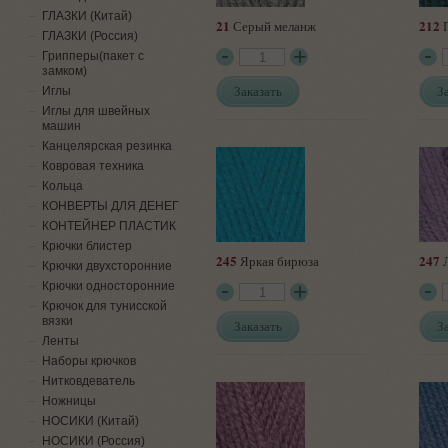
ГЛАЗКИ (Китай)
21
212
Серый меланж
П
ГЛАЗКИ (Россия)
Грипперы(пакет с
замком)
Заказать
З
Иглы
Иглы для швейных
машин
Канцелярская резинка
Ковровая техника
Кольца
КОНВЕРТЫ ДЛЯ ДЕНЕГ
КОНТЕЙНЕР ПЛАСТИК
Крючки блистер
245
247
Яркая бирюза
Л
Крючки двухсторонние
Крючки односторонние
Крючок для тунисской
вязки
Заказать
З
Ленты
Наборы крючков
Нитковдеватель
Ножницы
НОСИКИ (Китай)
НОСИКИ (Россия)