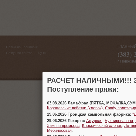
ГЛАВНЫЙ
Пряжа на Есенина ©
(383) 
Создание сайтов
— 1gt.ru
г. Новосиб
РАСЧЕТ НАЛИЧНЫМИ!!! З
Поступление пряжи:
03.08.2026 Лама-Урал (ПЯТКА, МОЧАЛКА,СУ
Королевские пайетки (хлопок)
,
Candy полиэфир
29.06.2026 Троицкая камвольная фабрика:
"
29.06.2026 Пехорка:
Ажурная
,
Буклированная
,
Зимняя премьера
,
Классический хлопок
,
Летня
Мериносовая
.