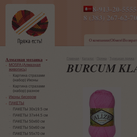
8-913-20-555
ПН-ПТ 8-17,СБ-ВС 9-1
8 (383) 267-6
О компании(Обмен\Возврат
Алмазная мозаика
Главная
/
Каталог
/
Пряжа
/
Турецкая пряжа
/
BURCUM KL
MOSFA (Алмазная
живопись)
Картина стразами
(набор) Иконы
Картина стразами
(набор) разное
Иконы бисером
ПАКЕТЫ
ПАКЕТЫ 30х19.5 см
ПАКЕТЫ 37х44.5 см
ПАКЕТЫ 50х60 см
ПАКЕТЫ 50х60 см
ПАКЕТЫ 55х70 см