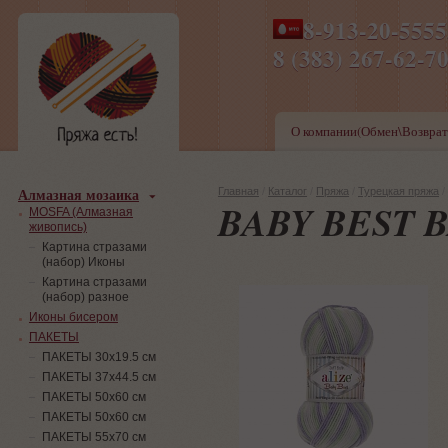
8-913-20-555
ПН-ПТ 8-17,СБ-ВС 9-1
8 (383) 267-6
О компании(Обмен\Возврат
Алмазная мозаика
Главная
/
Каталог
/
Пряжа
/
Турецкая пряжа
/
BABY BEST 
MOSFA (Алмазная
живопись)
Картина стразами
(набор) Иконы
Картина стразами
(набор) разное
Иконы бисером
ПАКЕТЫ
ПАКЕТЫ 30х19.5 см
ПАКЕТЫ 37х44.5 см
ПАКЕТЫ 50х60 см
ПАКЕТЫ 50х60 см
ПАКЕТЫ 55х70 см