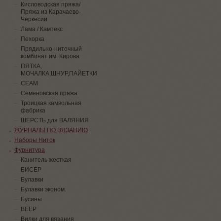
Кисловодская пряжа/
Пряжа из Карачаево-
Черкесии
Лама / Камтекс
Пехорка
Прядильно-ниточный
комбинат им. Кирова
ПЯТКА,
МОЧАЛКА,ШНУР,ПАЙЕТКИ
СЕАМ
Семеновская пряжа
Троицкая камвольная
фабрика
ШЕРСТЬ для ВАЛЯНИЯ
ЖУРНАЛЫ ПО ВЯЗАНИЮ
Наборы Ниток
Фурнитура
Канитель жесткая
БИСЕР
Булавки
Булавки эконом.
Бусины
ВЕЕР
Вилки для вязания