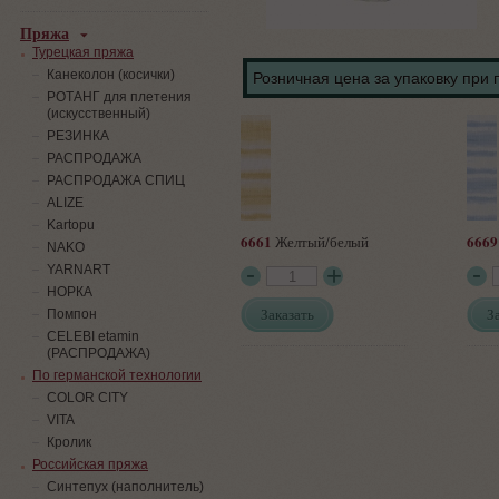
Пряжа
Турецкая пряжа
Канеколон (косички)
Розничная цена за упаковку при 
РОТАНГ для плетения
(искусственный)
PЕЗИНКА
РАСПРОДАЖА
РАСПРОДАЖА СПИЦ
ALIZE
Kartopu
6661
6669
Желтый/белый
NAKO
YARNART
НОРКА
Заказать
З
Помпон
СELEBI etamin
(РАСПРОДАЖА)
По германской технологии
COLOR CITY
VITA
Кролик
Российская пряжа
Синтепух (наполнитель)