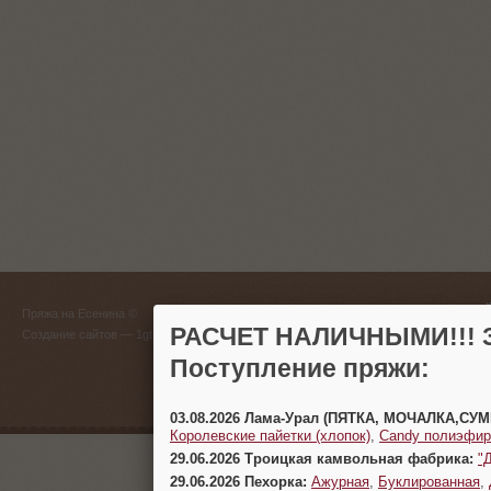
ГЛАВНЫЙ
Пряжа на Есенина ©
(383) 
РАСЧЕТ НАЛИЧНЫМИ!!! З
Создание сайтов
— 1gt.ru
Поступление пряжи:
г. Новосиб
03.08.2026 Лама-Урал (ПЯТКА, МОЧАЛКА,СУ
Королевские пайетки (хлопок)
,
Candy полиэфир
29.06.2026 Троицкая камвольная фабрика:
"
29.06.2026 Пехорка:
Ажурная
,
Буклированная
,