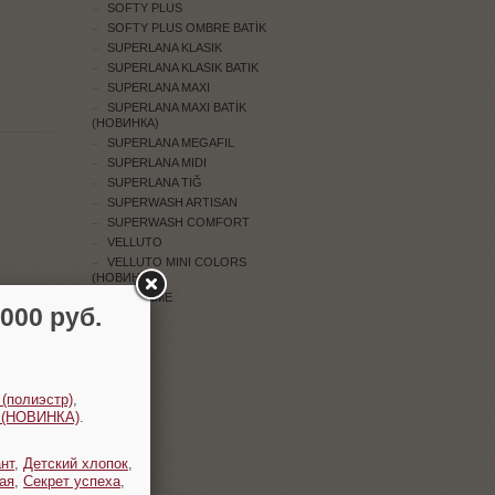
SOFTY PLUS
SOFTY PLUS OMBRE BATİK
SUPERLANA KLASIK
SUPERLANA KLASIK BATIK
SUPERLANA MAXI
SUPERLANA MAXI BATİK
(НОВИНКА)
SUPERLANA MEGAFIL
SUPERLANA MIDI
SUPERLANA TIĞ
SUPERWASH ARTISAN
SUPERWASH COMFORT
VELLUTO
VELLUTO MINI COLORS
(НОВИНКА)
WOOLTIME
00 руб.
 (полиэстр)
,
t (НОВИНКА)
.
нт
,
Детский хлопок
,
ая
,
Секрет успеха
,