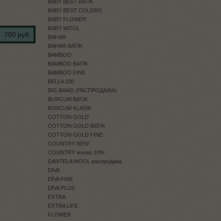
BABY BEST BATİK
BABY BEST COLORS
BABY FLOWER
BABY WOOL
700 руб.
BAHAR
BAHAR BATIK
BAMBOO
BAMBOO BATİK
BAMBOO FINE
BELLA 100
BIG BANG (РАСПРОДАЖА)
BURCUM BATIK
BURCUM KLASIK
COTTON GOLD
COTTON GOLD BATIK
COTTON GOLD FINE
COUNTRY NEW
COUNTRY мохер 10%
DANTELA WOOL распродажа
DIVA
DİVA FINE
DİVA PLUS
EXTRA
EXTRA LIFE
FLOWER