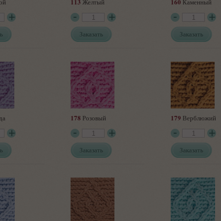
113
160
ой
Желтый
Каменный
ь
Заказать
Заказать
178
179
да
Розовый
Верблюжий
ь
Заказать
Заказать