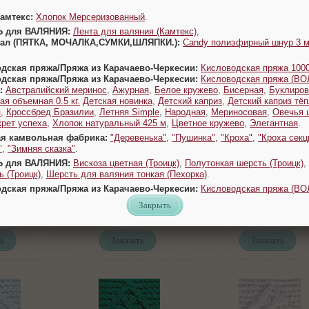
Камтекс:
Хлопок Мерсеризованный
.
Ь для ВАЛЯНИЯ:
Лента для валяния (Камтекс)
,
343
414
но-коричневый
Угольный серый
Лазурный
Урал (ПЯТКА, МОЧАЛКА,СУМКИ,ШЛЯПКИ.):
Candy полиэфирный шнур 3 
одская пряжа/Пряжа из Карачаево-Черкесии:
Кисловодская пряжа 1000
ь
Заказать
Заказать
одская пряжа/Пряжа из Карачаево-Черкесии:
Кисловодская пряжа (В
:
Австралийский меринос
,
Ажурная
,
Белое кружево
,
Бисерная
,
Буклиров
ая объемная 0.5 кг.
Детская новинка
,
Детский каприз
,
Детский каприз тё
я
,
Кроссбред Бразилии
,
Летняя Simple
,
Народная
,
Мериносовая
,
Овечья 
крет успеха
,
Хлопок натуральный 425 м
,
Цветное кружево
,
Элегантная
.
ая камвольная фабрика:
"Деревенька"
,
"Пушинка"
,
"Кроха"
,
"Кроха секц
"
,
"Зимняя сказка"
.
Ь для ВАЛЯНИЯ:
Вискоза цветная (Троицк)
,
Полутонкая шерсть (Троицк)
,
 (Троицк)
,
Шерсть для валяния тонкая (Пехорка)
.
одская пряжа/Пряжа из Карачаево-Черкесии:
Кисловодская пряжа (В
44
500
нный
Фиолетовый
Серый
Закрыть
ь
Заказать
Заказать