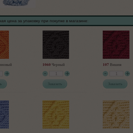
ая цена за упаковку при покупке в магазине:
1060
107
иновый
Черный
Вишня
ь
Заказать
Заказать