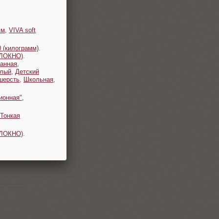
мм
,
VIVA soft
 (килограмм)
.
ОЛОКНО)
.
анная
,
плый
,
Детский
шерсть
,
Школьная
,
ионная"
,
Тонкая
ОЛОКНО)
.