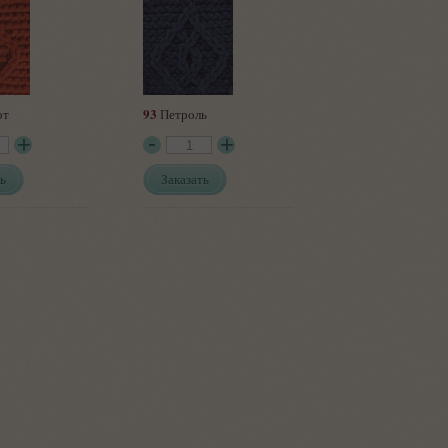
93
от
Петроль
ь
Заказать