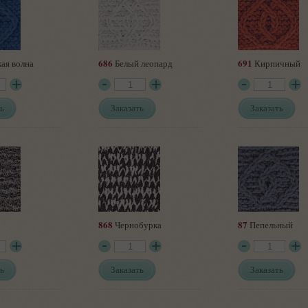
686
691
ая волна
Белый леопард
Кирпичный
ь
Заказать
Заказать
868
87
Чернобурка
Пепельный
ь
Заказать
Заказать