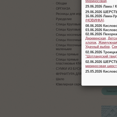
Мериносовая
.
Ободки
29.06.2026 Лама / 
ОРГАНЗА
29.06.2026 ШЕРСТ
329
Молоч
Ресницы для игрушек
16.06.2026 Лама-
Рукоделие
(НОВИНКА)
.
Спицы Круговые "Гамма"
08.06.2026 Кислов
Заказат
Спицы Круговые эконом.
03.06.2026 Кислов
02.06.2026 Пехорка
Спицы носочные
Деревенская
,
Детск
Спицы Носочные Гамма
хлопок
,
Жемчужна
Спицы Носочные Гамма
Удачный выбор
,
Се
маленькие
02.06.2026 Троицк
Спицы прямые
"Шотландский твид
Спицы прямые
02.06.2026 ШЕРСТ
пластиковые KNP1
мериносовая шерсть
СУМКИ ИЗ БУСИН
25.05.2026 Кислов
415
Пусты
ФУРНИТУРА ДЛЯ СУМОК
Шило
Ювелирная серединка
Заказат