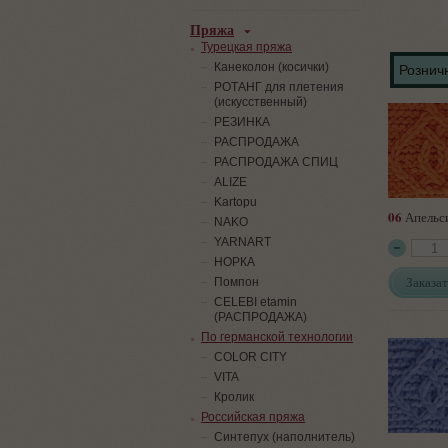
Пряжа
Турецкая пряжа
Канеколон (косички)
Розничн
РОТАНГ для плетения
(искусственный)
PЕЗИНКА
РАСПРОДАЖА
РАСПРОДАЖА СПИЦ
ALIZE
Kartopu
06
Апельс
NAKO
YARNART
НОРКА
Заказат
Помпон
СELEBI etamin
(РАСПРОДАЖА)
По германской технологии
COLOR CITY
VITA
Кролик
Российская пряжа
Синтепух (наполнитель)