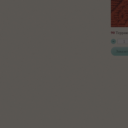
90
Террак
Заказат