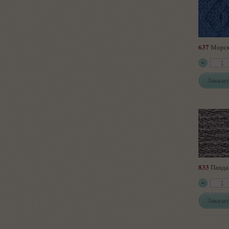
637
Морск
Заказат
833
Панда
Заказат