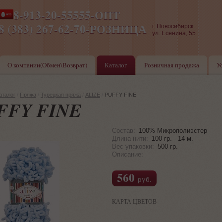
8-913-20-55555-ОПТ
ПН-ПТ 8-17,СБ-ВС 9-17
8 (383) 267-62-70-РОЗНИЦА
г. Новосибирск
ул. Есенина, 55
О компании(Обмен\Возврат)
Каталог
Розничная продажа
У
аталог
/
Пряжа
/
Турецкая пряжа
/
ALIZE
/
PUFFY FINE
FFY FINE
Состав:
100% Микрополиэстер
Длина нити:
100 гр. - 14 м.
Вес упаковки:
500 гр.
Описание:
560
руб.
КАРТА ЦВЕТОВ