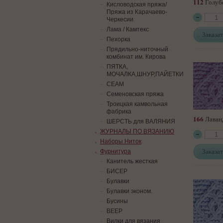
112
Голуб
Кисловодская пряжа/
Пряжа из Карачаево-
Черкесии
Лама / Камтекс
Заказат
Пехорка
Прядильно-ниточный
комбинат им. Кирова
ПЯТКА,
МОЧАЛКА,ШНУР,ПАЙЕТКИ
СЕАМ
Семеновская пряжа
Троицкая камвольная
фабрика
166
Лаван
ШЕРСТЬ для ВАЛЯНИЯ
ЖУРНАЛЫ ПО ВЯЗАНИЮ
Наборы Ниток
Заказат
Фурнитура
Канитель жесткая
БИСЕР
Булавки
Булавки эконом.
Бусины
ВЕЕР
Вилки для вязания