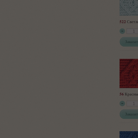
522
Светл
Заказат
56
Красн
Заказат