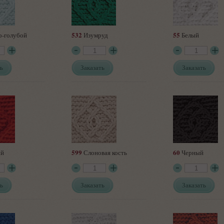
532
55
о-голубой
Изумруд
Белый
ь
Заказать
Заказать
599
60
ый
Слоновая кость
Черный
ь
Заказать
Заказать