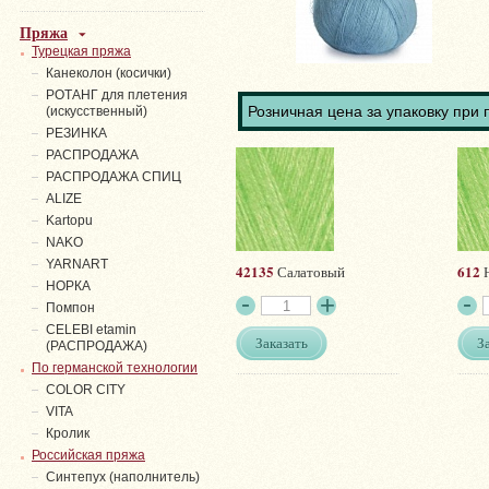
Пряжа
Турецкая пряжа
Канеколон (косички)
РОТАНГ для плетения
Розничная цена за упаковку при 
(искусственный)
PЕЗИНКА
РАСПРОДАЖА
РАСПРОДАЖА СПИЦ
ALIZE
Kartopu
NAKO
YARNART
42135
612
Салатовый
Н
НОРКА
Помпон
СELEBI etamin
Заказать
З
(РАСПРОДАЖА)
По германской технологии
COLOR CITY
VITA
Кролик
Российская пряжа
Синтепух (наполнитель)