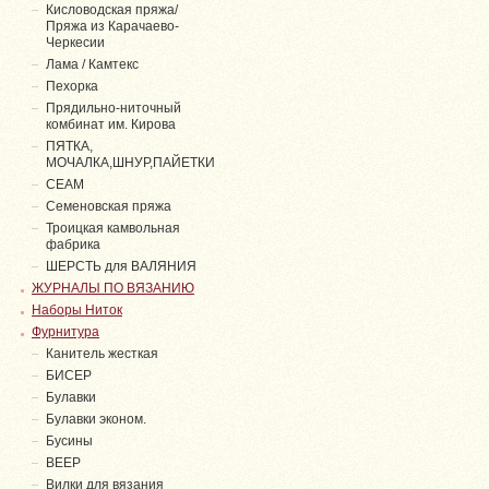
Кисловодская пряжа/
Пряжа из Карачаево-
Черкесии
Лама / Камтекс
Пехорка
Прядильно-ниточный
комбинат им. Кирова
ПЯТКА,
МОЧАЛКА,ШНУР,ПАЙЕТКИ
СЕАМ
Семеновская пряжа
Троицкая камвольная
фабрика
ШЕРСТЬ для ВАЛЯНИЯ
ЖУРНАЛЫ ПО ВЯЗАНИЮ
Наборы Ниток
Фурнитура
Канитель жесткая
БИСЕР
Булавки
Булавки эконом.
Бусины
ВЕЕР
Вилки для вязания