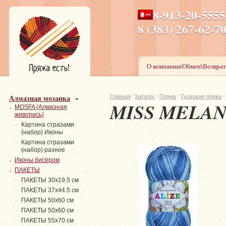
8-913-20-555
ПН-ПТ 8-17,СБ-ВС 9-1
8 (383) 267-6
О компании(Обмен\Возврат
Алмазная мозаика
Главная
/
Каталог
/
Пряжа
/
Турецкая пряжа
/
MISS MELA
MOSFA (Алмазная
живопись)
Картина стразами
(набор) Иконы
Картина стразами
(набор) разное
Иконы бисером
ПАКЕТЫ
ПАКЕТЫ 30х19.5 см
ПАКЕТЫ 37х44.5 см
ПАКЕТЫ 50х60 см
ПАКЕТЫ 50х60 см
ПАКЕТЫ 55х70 см