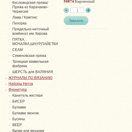
50874
Кирпичный
Кисловодская пряжа/
Пряжа из Карачаево-
Черкесии
Лама / Камтекс
Заказать
Пехорка
Прядильно-ниточный
комбинат им. Кирова
ПЯТКА,
МОЧАЛКА,ШНУР,ПАЙЕТКИ
СЕАМ
Семеновская пряжа
Троицкая камвольная
фабрика
ШЕРСТЬ для ВАЛЯНИЯ
ЖУРНАЛЫ ПО ВЯЗАНИЮ
Наборы Ниток
Фурнитура
Канитель жесткая
БИСЕР
Булавки
Булавки эконом.
Бусины
ВЕЕР
Вилки для вязания