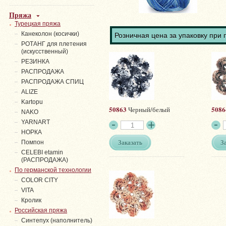
Пряжа
Турецкая пряжа
Канеколон (косички)
Розничная цена за упаковку при 
РОТАНГ для плетения
(искусственный)
PЕЗИНКА
РАСПРОДАЖА
РАСПРОДАЖА СПИЦ
ALIZE
Kartopu
50863
5086
Черный/белый
NAKO
YARNART
НОРКА
Заказать
З
Помпон
СELEBI etamin
(РАСПРОДАЖА)
По германской технологии
COLOR CITY
VITA
Кролик
Российская пряжа
Синтепух (наполнитель)