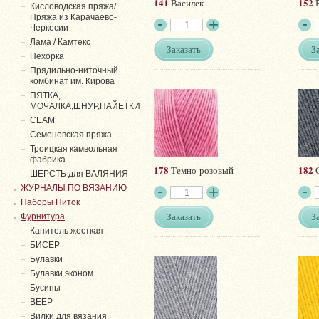
141
152
Василек
Б
Кисловодская пряжа/
Пряжа из Карачаево-
Черкесии
Лама / Камтекс
Заказать
З
Пехорка
Прядильно-ниточный
комбинат им. Кирова
ПЯТКА,
МОЧАЛКА,ШНУР,ПАЙЕТКИ
СЕАМ
Семеновская пряжа
Троицкая камвольная
фабрика
178
182
Темно-розовый
С
ШЕРСТЬ для ВАЛЯНИЯ
ЖУРНАЛЫ ПО ВЯЗАНИЮ
Наборы Ниток
Заказать
З
Фурнитура
Канитель жесткая
БИСЕР
Булавки
Булавки эконом.
Бусины
ВЕЕР
Вилки для вязания