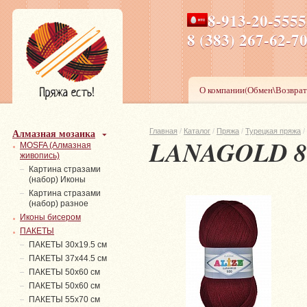
8-913-20-555
ПН-ПТ 8-17,СБ-ВС 9-1
8 (383) 267-6
О компании(Обмен\Возврат
Алмазная мозаика
Главная
/
Каталог
/
Пряжа
/
Турецкая пряжа
/
LANAGOLD 8
MOSFA (Алмазная
живопись)
Картина стразами
(набор) Иконы
Картина стразами
(набор) разное
Иконы бисером
ПАКЕТЫ
ПАКЕТЫ 30х19.5 см
ПАКЕТЫ 37х44.5 см
ПАКЕТЫ 50х60 см
ПАКЕТЫ 50х60 см
ПАКЕТЫ 55х70 см