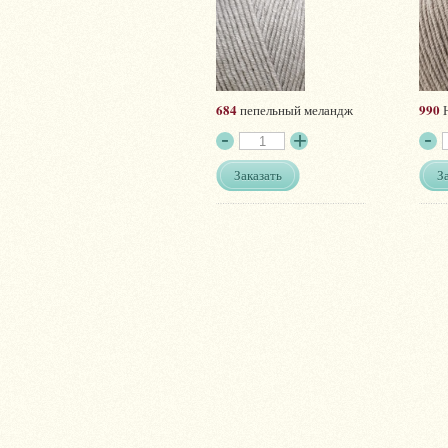
684
990
пепельный меландж
Н
Заказать
З