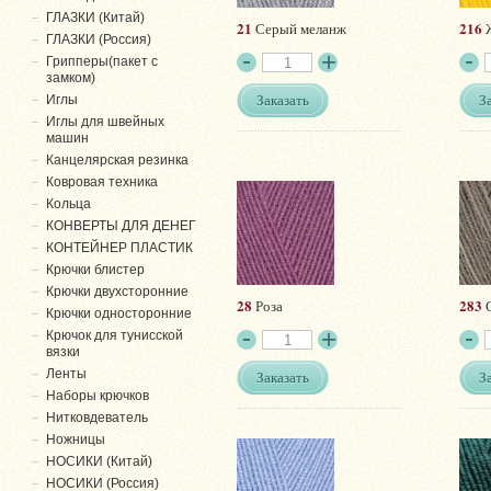
ГЛАЗКИ (Китай)
21
216
Серый меланж
Ж
ГЛАЗКИ (Россия)
Грипперы(пакет с
замком)
Заказать
З
Иглы
Иглы для швейных
машин
Канцелярская резинка
Ковровая техника
Кольца
КОНВЕРТЫ ДЛЯ ДЕНЕГ
КОНТЕЙНЕР ПЛАСТИК
Крючки блистер
Крючки двухсторонние
28
283
Роза
Крючки односторонние
Крючок для тунисской
вязки
Ленты
Заказать
З
Наборы крючков
Нитковдеватель
Ножницы
НОСИКИ (Китай)
НОСИКИ (Россия)