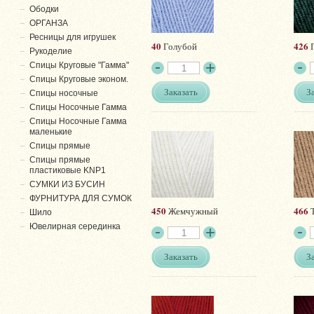
Ободки
ОРГАНЗА
Ресницы для игрушек
40
426
Голубой
П
Рукоделие
Спицы Круговые "Гамма"
Спицы Круговые эконом.
Заказать
З
Спицы носочные
Спицы Носочные Гамма
Спицы Носочные Гамма
маленькие
Спицы прямые
Спицы прямые
пластиковые KNP1
СУМКИ ИЗ БУСИН
ФУРНИТУРА ДЛЯ СУМОК
450
466
Жемчужный
Т
Шило
Ювелирная серединка
Заказать
З