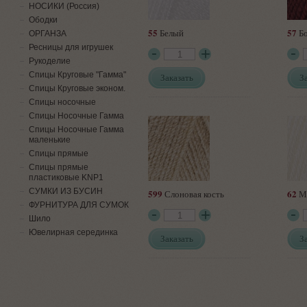
НОСИКИ (Россия)
Ободки
55
57
Белый
Бо
ОРГАНЗА
Ресницы для игрушек
Рукоделие
Спицы Круговые "Гамма"
Заказать
З
Спицы Круговые эконом.
Спицы носочные
Спицы Носочные Гамма
Спицы Носочные Гамма
маленькие
Спицы прямые
Спицы прямые
пластиковые KNP1
СУМКИ ИЗ БУСИН
599
62
Слоновая кость
М
ФУРНИТУРА ДЛЯ СУМОК
Шило
Ювелирная серединка
Заказать
З