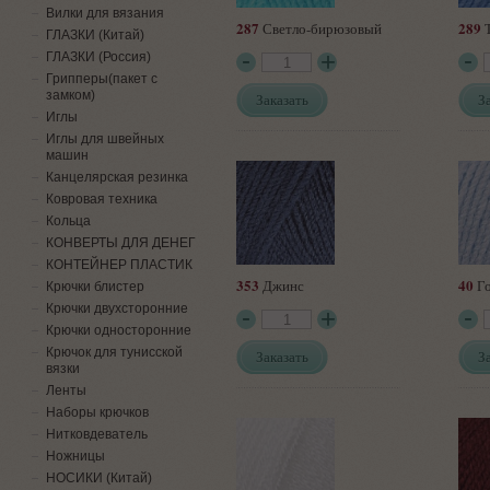
Вилки для вязания
287
289
Светло-бирюзовый
Т
ГЛАЗКИ (Китай)
ГЛАЗКИ (Россия)
Грипперы(пакет с
замком)
Заказать
З
Иглы
Иглы для швейных
машин
Канцелярская резинка
Ковровая техника
Кольца
КОНВЕРТЫ ДЛЯ ДЕНЕГ
КОНТЕЙНЕР ПЛАСТИК
353
40
Джинс
Го
Крючки блистер
Крючки двухсторонние
Крючки односторонние
Крючок для тунисской
Заказать
З
вязки
Ленты
Наборы крючков
Нитковдеватель
Ножницы
НОСИКИ (Китай)