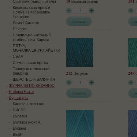
19
191
Водяная зелень
Р
Синтепух (наполнитель)
Кисловодская пряжа/
Пряжа из Карачаево-
Черкесии
Заказать
З
Лама / Камтекс
Пехорка
Прядильно-ниточный
комбинат им. Кирова
ПЯТКА,
МОЧАЛКА,ШНУР,ПАЙЕТКИ
СЕАМ
Семеновская пряжа
Троицкая камвольная
212
249
Петроль
С
фабрика
ШЕРСТЬ для ВАЛЯНИЯ
ЖУРНАЛЫ ПО ВЯЗАНИЮ
Наборы Ниток
Заказать
З
Фурнитура
Канитель жесткая
БИСЕР
Булавки
Булавки эконом.
Бусины
ВЕЕР