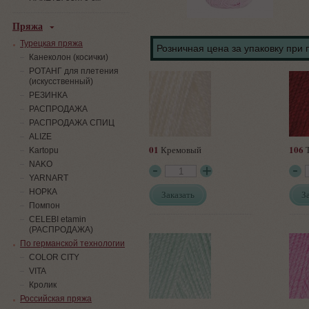
Пряжа
Турецкая пряжа
Розничная цена за упаковку при 
Канеколон (косички)
РОТАНГ для плетения
(искусственный)
PЕЗИНКА
РАСПРОДАЖА
РАСПРОДАЖА СПИЦ
ALIZE
01
106
Кремовый
Т
Kartopu
NAKO
YARNART
НОРКА
Заказать
З
Помпон
СELEBI etamin
(РАСПРОДАЖА)
По германской технологии
COLOR CITY
VITA
Кролик
Российская пряжа