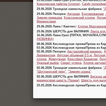
03.08.2026 Лама-Урал (ПЯТКА, МОЧАЛКА,СУ
Королевские пайетки (хлопок)
,
Candy полиэфир
29.06.2026 Троицкая камвольная фабрика:
"
29.06.2026 Пехорка:
Ажурная
,
Буклированная
,
Зимняя премьера
,
Классический хлопок
,
Летня
Мериносовая
.
29.06.2026 Лама / Камтекс:
Хлопок Мерсеризо
29.06.2026 ШЕРСТЬ для ВАЛЯНИЯ:
Лента для
16.06.2026 Лама-Урал (ПЯТКА, МОЧАЛКА,СУ
(НОВИНКА)
.
08.06.2026 Кисловодская пряжа/Пряжа из Ка
03.06.2026 Кисловодская пряжа/Пряжа из Ка
02.06.2026 Пехорка:
Австралийский меринос
,
А
Деревенская
,
Детская объемная 0.5 кг.
Детская
хлопок
,
Жемчужная
,
Кроссбред Бразилии
,
Летн
Удачный выбор
,
Секрет успеха
,
Хлопок натура
02.06.2026 Троицкая камвольная фабрика:
"
"Шотландский твид"
,
"Зимняя сказка"
.
02.06.2026 ШЕРСТЬ для ВАЛЯНИЯ:
Вискоза цв
мериносовая шерсть (Троицк)
,
Шерсть для валя
25.05.2026 Кисловодская пряжа/Пряжа из Ка