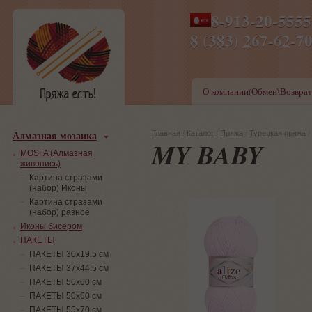
8-913-20-555
ПН-ПТ 8-17,СБ-ВС 9-1
8 (383) 267-6
О компании(Обмен\Возврат
Алмазная мозаика
Главная
/
Каталог
/
Пряжа
/
Турецкая пряжа
/
MY BABY
MOSFA (Алмазная
живопись)
Картина стразами
(набор) Иконы
Картина стразами
(набор) разное
Иконы бисером
ПАКЕТЫ
ПАКЕТЫ 30х19.5 см
ПАКЕТЫ 37х44.5 см
ПАКЕТЫ 50х60 см
ПАКЕТЫ 50х60 см
ПАКЕТЫ 55х70 см