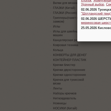
хлопок
,
Жемчужна
Вилки для вязания
Удачный выбор
,
Се
ГЛАЗКИ (Китай)
02.06.2026 Троицк
ГЛАЗКИ (Россия)
"Шотландский твид
Грипперы(пакет с
02.06.2026 ШЕРСТ
замком)
мериносовая шерсть
Иглы
25.05.2026 Кислов
Иглы для швейных
машин
Канцелярская резинка
Ковровая техника
Кольца
КОНВЕРТЫ ДЛЯ ДЕНЕГ
КОНТЕЙНЕР ПЛАСТИК
Крючки блистер
Крючки двухсторонние
Крючки односторонние
Крючок для тунисской
вязки
Ленты
Наборы крючков
Нитковдеватель
Ножницы
НОСИКИ (Китай)