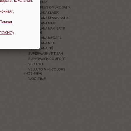
шерсть
,
Школьная
,
SOFTY PLUS
SOFTY PLUS OMBRE BATİK
ионная"
,
SUPERLANA KLASIK
SUPERLANA KLASIK BATIK
Тонкая
SUPERLANA MAXI
SUPERLANA MAXI BATİK
ОЛОКНО)
.
(НОВИНКА)
SUPERLANA MEGAFIL
SUPERLANA MIDI
SUPERLANA TIĞ
SUPERWASH ARTISAN
SUPERWASH COMFORT
VELLUTO
VELLUTO MINI COLORS
(НОВИНКА)
WOOLTIME