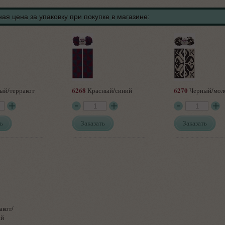
ая цена за упаковку при покупке в магазине:
6268
6270
ый/терракот
Красный/синий
Черный/мол
ь
Заказать
Заказать
акот/
ый