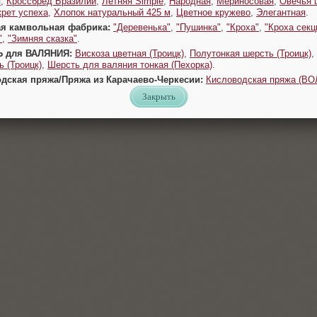
я
,
Кроссбред Бразилии
,
Летняя Simple
,
Народная
,
Мериносовая
,
Овечья 
крет успеха
,
Хлопок натуральный 425 м
,
Цветное кружево
,
Элегантная
.
ая камвольная фабрика:
"Деревенька"
,
"Пушинка"
,
"Кроха"
,
"Кроха секц
"
,
"Зимняя сказка"
.
Ь для ВАЛЯНИЯ:
Вискоза цветная (Троицк)
,
Полутонкая шерсть (Троицк)
,
 (Троицк)
,
Шерсть для валяния тонкая (Пехорка)
.
одская пряжа/Пряжа из Карачаево-Черкесии:
Кисловодская пряжа (В
Закрыть