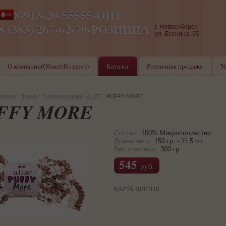
8-913-20-55555-ОПТ
ПН-ПТ 8-17,СБ-ВС 9-17
8 (383) 267-62-70-РОЗНИЦА
г. Новосибирск
ул. Есенина, 55
О компании(Обмен\Возврат)
Каталог
Розничная продажа
У
аталог
/
Пряжа
/
Турецкая пряжа
/
ALIZE
/
PUFFY MORE
FFY MORE
Состав:
100% Микрополиэстер
Длина нити:
150 гр. - 11.5 мт.
Вес упаковки:
300 гр.
545
руб.
КАРТА ЦВЕТОВ