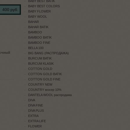
BABY BEST BATİK
BABY BEST COLORS
400 руб.
BABY FLOWER
BABY WOOL
BAHAR
BAHAR BATIK
BAMBOO
BAMBOO BATİK
BAMBOO FINE
BELLA 100
очный
BIG BANG (РАСПРОДАЖА)
BURCUM BATIK
BURCUM KLASIK
COTTON GOLD
COTTON GOLD BATIK
COTTON GOLD FINE
COUNTRY NEW
COUNTRY мохер 10%
DANTELA WOOL распродажа
DIVA
DİVA FINE
DİVA PLUS
EXTRA
EXTRA LIFE
FLOWER