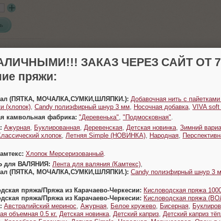
ь
АЛИЧНЫМИ!!! ЗАКАЗ ЧЕРЕЗ САЙТ ОТ 70
ие пряжи:
Урал (ПЯТКА, МОЧАЛКА,СУМКИ,ШЛЯПКИ.):
Добавочная нить с пайетками
и (хлопок)
,
Candy полиэфирный шнур 3 мм
,
Носочная добавка
,
VIVA sof
ая камвольная фабрика:
"Деревенька"
,
"Подмосковная"
.
:
Ажурная
,
Буклированная
,
Деревенская
,
Детская новинка
,
Зимний вариа
Классический хлопок
,
Летняя Simple (НОВИНКА)
,
Народная
,
Перспективн
Камтекс:
Хлопок Мерсеризованный
.
Ь для ВАЛЯНИЯ:
Лента для валяния (Камтекс)
,
Урал (ПЯТКА, МОЧАЛКА,СУМКИ,ШЛЯПКИ.):
Candy полиэфирный шнур 3 
одская пряжа/Пряжа из Карачаево-Черкесии:
Кисловодская пряжа 1000
одская пряжа/Пряжа из Карачаево-Черкесии:
Кисловодская пряжа (В
:
Австралийский меринос
,
Ажурная
,
Белое кружево
,
Бисерная
,
Буклиров
ая объемная 0.5 кг.
Детская новинка
,
Детский каприз
,
Детский каприз тё