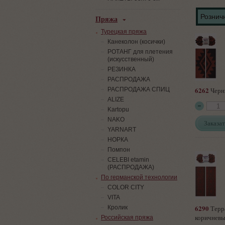
Розничн
Пряжа
Турецкая пряжа
Канеколон (косички)
РОТАНГ для плетения
(искусственный)
PЕЗИНКА
РАСПРОДАЖА
6262
РАСПРОДАЖА СПИЦ
Черн
ALIZE
Kartopu
NAKO
Заказат
YARNART
НОРКА
Помпон
СELEBI etamin
(РАСПРОДАЖА)
По германской технологии
COLOR CITY
VITA
6290
Кролик
Терр
коричнев
Российская пряжа