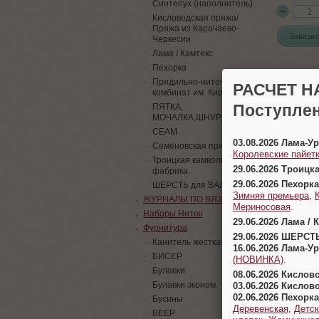
Синтепух (наполнитель)
Кисловодская пряжа/
Пряжа из Карачаево-
Заказат
Черкесии
Лама / Камтекс
Пехорка
Прядильно-ниточный
РАСЧЕТ Н
комбинат им. Кирова
Поступлен
ПЯТКА,
МОЧАЛКА,ШНУР,ПАЙЕТКИ
СЕАМ
03.08.2026 Лама-
Семеновская пряжа
Королевские пайетк
Троицкая камвольная
29.06.2026 Троицк
фабрика
29.06.2026 Пехорка
ШЕРСТЬ для ВАЛЯНИЯ
Зимняя премьера
,
ЖУРНАЛЫ ПО ВЯЗАНИЮ
Мериносовая
.
Наборы Ниток
29.06.2026 Лама / 
Фурнитура
29.06.2026 ШЕРСТ
Канитель жесткая
16.06.2026 Лама-
БИСЕР
(НОВИНКА)
.
Булавки
08.06.2026 Кислов
Булавки эконом.
03.06.2026 Кислов
02.06.2026 Пехорка
Бусины
Деревенская
,
Детск
ВЕЕР