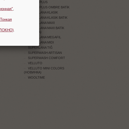
SOFTY PLUS
SOFTY PLUS OMBRE BATİK
ионная"
,
SUPERLANA KLASIK
SUPERLANA KLASIK BATIK
Тонкая
SUPERLANA MAXI
SUPERLANA MAXI BATİK
ОЛОКНО)
.
(НОВИНКА)
SUPERLANA MEGAFIL
SUPERLANA MIDI
SUPERLANA TIĞ
SUPERWASH ARTISAN
SUPERWASH COMFORT
VELLUTO
VELLUTO MINI COLORS
(НОВИНКА)
WOOLTIME