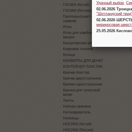
Удачный выбор
,
Се
ГЛАЗКИ (Китай)
02.06.2026 Троицк
ГЛАЗКИ (Россия)
"Шотландский твид
Грипперы(пакет с
02.06.2026 ШЕРСТ
замком)
мериносовая шерсть
Иглы
25.05.2026 Кислов
Иглы для швейных
машин
Канцелярская резинка
Ковровая техника
Кольца
КОНВЕРТЫ ДЛЯ ДЕНЕГ
КОНТЕЙНЕР ПЛАСТИК
Крючки блистер
Крючки двухсторонние
Крючки односторонние
Крючок для тунисской
вязки
Ленты
Наборы крючков
Нитковдеватель
Ножницы
НОСИКИ (Китай)
НОСИКИ (Россия)