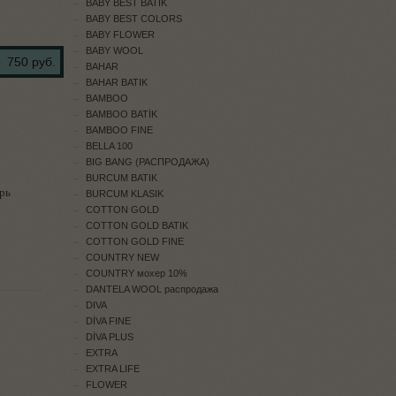
BABY BEST BATİK
BABY BEST COLORS
BABY FLOWER
BABY WOOL
750 руб.
BAHAR
BAHAR BATIK
BAMBOO
BAMBOO BATİK
BAMBOO FINE
BELLA 100
BIG BANG (РАСПРОДАЖА)
BURCUM BATIK
рь
BURCUM KLASIK
COTTON GOLD
COTTON GOLD BATIK
COTTON GOLD FINE
COUNTRY NEW
COUNTRY мохер 10%
DANTELA WOOL распродажа
DIVA
DİVA FINE
DİVA PLUS
EXTRA
EXTRA LIFE
FLOWER