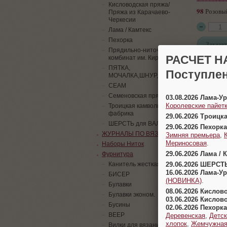
Кисловодская пряжа/
98
Розовы
Пряжа из Карачаево-
Черкесии
Лама / Камтекс
Пехорка
Заказат
Прядильно-ниточный
РАСЧЕТ Н
комбинат им. Кирова
ПЯТКА,
Поступлен
МОЧАЛКА,ШНУР,ПАЙЕТКИ
СЕАМ
Семеновская пряжа
03.08.2026 Лама-
Королевские пайетк
Троицкая камвольная
фабрика
29.06.2026 Троицк
ШЕРСТЬ для ВАЛЯНИЯ
29.06.2026 Пехорка
ЖУРНАЛЫ ПО ВЯЗАНИЮ
Зимняя премьера
,
Мериносовая
.
Наборы Ниток
29.06.2026 Лама / 
Фурнитура
29.06.2026 ШЕРСТ
Канитель жесткая
16.06.2026 Лама-
БИСЕР
(НОВИНКА)
.
Булавки
08.06.2026 Кислов
Булавки эконом.
03.06.2026 Кислов
Бусины
02.06.2026 Пехорка
ВЕЕР
Деревенская
,
Детск
хлопок
,
Жемчужна
Вилки для вязания