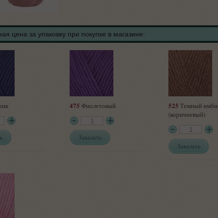
ая цена за упаковку при покупке в магазине:
475
525
рик
Фиолетовый
Темный имби
(коричневый)
ь
Заказать
Заказать