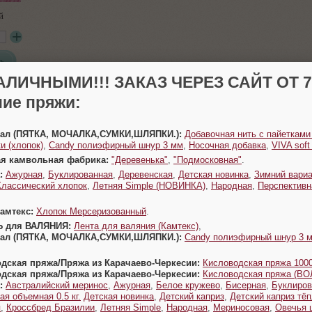
й
ь
АЛИЧНЫМИ!!! ЗАКАЗ ЧЕРЕЗ САЙТ ОТ 70
ие пряжи:
Урал (ПЯТКА, МОЧАЛКА,СУМКИ,ШЛЯПКИ.):
Добавочная нить с пайетками
и (хлопок)
,
Candy полиэфирный шнур 3 мм
,
Носочная добавка
,
VIVA sof
ая камвольная фабрика:
"Деревенька"
,
"Подмосковная"
.
:
Ажурная
,
Буклированная
,
Деревенская
,
Детская новинка
,
Зимний вариа
Классический хлопок
,
Летняя Simple (НОВИНКА)
,
Народная
,
Перспективн
Камтекс:
Хлопок Мерсеризованный
.
Ь для ВАЛЯНИЯ:
Лента для валяния (Камтекс)
,
Урал (ПЯТКА, МОЧАЛКА,СУМКИ,ШЛЯПКИ.):
Candy полиэфирный шнур 3 
одская пряжа/Пряжа из Карачаево-Черкесии:
Кисловодская пряжа 1000
одская пряжа/Пряжа из Карачаево-Черкесии:
Кисловодская пряжа (В
:
Австралийский меринос
,
Ажурная
,
Белое кружево
,
Бисерная
,
Буклиров
ая объемная 0.5 кг.
Детская новинка
,
Детский каприз
,
Детский каприз тё
я
,
Кроссбред Бразилии
,
Летняя Simple
,
Народная
,
Мериносовая
,
Овечья 