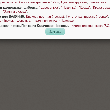
крет успеха
,
Хлопок натуральный 425 м
,
Цветное кружево
,
Элегантная
.
ая камвольная фабрика:
"Деревенька"
,
"Пушинка"
,
"Кроха"
,
"Кроха секц
"
,
"Зимняя сказка"
.
Ь для ВАЛЯНИЯ:
Вискоза цветная (Троицк)
,
Полутонкая шерсть (Троицк)
,
 (Троицк)
,
Шерсть для валяния тонкая (Пехорка)
.
одская пряжа/Пряжа из Карачаево-Черкесии:
Кисловодская пряжа (В
Закрыть