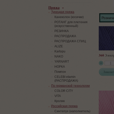
Пряжа
Турецкая пряжа
Канеколон (косички)
Розничн
РОТАНГ для плетения
(искусственный)
PЕЗИНКА
РАСПРОДАЖА
РАСПРОДАЖА СПИЦ
ALIZE
Kartopu
360
Элект
NAKO
YARNART
НОРКА
Заказат
Помпон
СELEBI etamin
(РАСПРОДАЖА)
По германской технологии
COLOR CITY
VITA
Кролик
Российская пряжа
Синтепух (наполнитель)