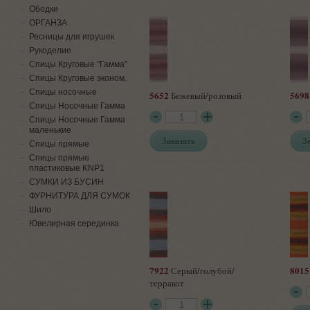
Ободки
ОРГАНЗА
Ресницы для игрушек
Рукоделие
Спицы Круговые "Гамма"
Спицы Круговые эконом.
Спицы носочные
5652
5698
Бежевый/розовый
Спицы Носочные Гамма
Спицы Носочные Гамма
маленькие
Заказать
З
Спицы прямые
Спицы прямые
пластиковые KNP1
СУМКИ ИЗ БУСИН
ФУРНИТУРА ДЛЯ СУМОК
Шило
Ювелирная серединка
7922
8015
Серый/голубой/
терракот