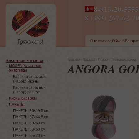
8-913-20-555
ПН-ПТ 8-17,СБ-ВС 9-1
8 (383) 267-6
О компании(Обмен\Возврат
Алмазная мозаика
Главная
/
Каталог
/
Пряжа
/
Турецкая пряжа
/
ANGORA GOL
MOSFA (Алмазная
живопись)
Картина стразами
(набор) Иконы
Картина стразами
(набор) разное
Иконы бисером
ПАКЕТЫ
ПАКЕТЫ 30х19.5 см
ПАКЕТЫ 37х44.5 см
ПАКЕТЫ 50х60 см
ПАКЕТЫ 50х60 см
ПАКЕТЫ 55х70 см