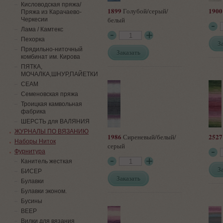
Кисловодская пряжа/
1899
1900
Голубой/серый/
Пряжа из Карачаево-
белый
Черкесии
Лама / Камтекс
Пехорка
З
Прядильно-ниточный
Заказать
комбинат им. Кирова
ПЯТКА,
МОЧАЛКА,ШНУР,ПАЙЕТКИ
СЕАМ
Семеновская пряжа
Троицкая камвольная
фабрика
ШЕРСТЬ для ВАЛЯНИЯ
ЖУРНАЛЫ ПО ВЯЗАНИЮ
1986
2527
Сиреневый/белый/
Наборы Ниток
серый
Фурнитура
Канитель жесткая
З
БИСЕР
Заказать
Булавки
Булавки эконом.
Бусины
ВЕЕР
Вилки для вязания