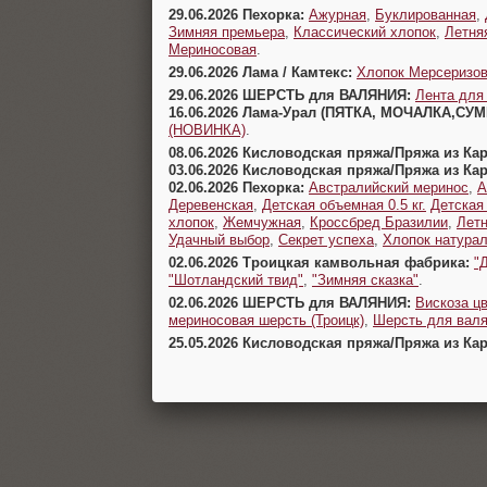
29.06.2026 Пехорка:
Ажурная
,
Буклированная
,
Зимняя премьера
,
Классический хлопок
,
Летня
Мериносовая
.
29.06.2026 Лама / Камтекс:
Хлопок Мерсеризо
29.06.2026 ШЕРСТЬ для ВАЛЯНИЯ:
Лента для
16.06.2026 Лама-Урал (ПЯТКА, МОЧАЛКА,СУ
(НОВИНКА)
.
08.06.2026 Кисловодская пряжа/Пряжа из Ка
03.06.2026 Кисловодская пряжа/Пряжа из Ка
02.06.2026 Пехорка:
Австралийский меринос
,
А
Деревенская
,
Детская объемная 0.5 кг.
Детская
хлопок
,
Жемчужная
,
Кроссбред Бразилии
,
Летн
Удачный выбор
,
Секрет успеха
,
Хлопок натура
02.06.2026 Троицкая камвольная фабрика:
"
"Шотландский твид"
,
"Зимняя сказка"
.
02.06.2026 ШЕРСТЬ для ВАЛЯНИЯ:
Вискоза цв
мериносовая шерсть (Троицк)
,
Шерсть для валя
25.05.2026 Кисловодская пряжа/Пряжа из Ка