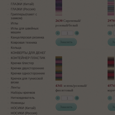
ГЛАЗКИ (Китай)
ГЛАЗКИ (Россия)
Грипперы(пакет с
замком)
2630
2970
Сиреневый/
Иглы
розовый/белый
голу
Иглы для швейных
машин
Канцелярская резинка
Заказать
З
Ковровая техника
Кольца
КОНВЕРТЫ ДЛЯ ДЕНЕГ
КОНТЕЙНЕР ПЛАСТИК
Крючки блистер
Крючки двухсторонние
Крючки односторонние
Крючок для тунисской
вязки
4341
4574
зелень/розовый/
Ленты
фиолетовый
кори
Наборы крючков
Нитковдеватель
Ножницы
Заказать
З
НОСИКИ (Китай)
НОСИКИ (Россия)