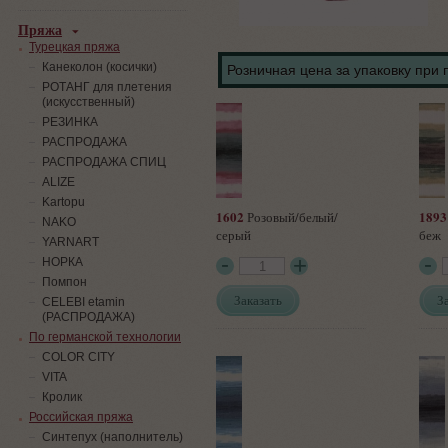
Пряжа
Турецкая пряжа
Канеколон (косички)
Розничная цена за упаковку при 
РОТАНГ для плетения
(искусственный)
PЕЗИНКА
РАСПРОДАЖА
РАСПРОДАЖА СПИЦ
ALIZE
Kartopu
1602
1893
Розовый/белый/
NAKO
серый
беж
YARNART
НОРКА
Помпон
Заказать
З
СELEBI etamin
(РАСПРОДАЖА)
По германской технологии
COLOR CITY
VITA
Кролик
Российская пряжа
Синтепух (наполнитель)