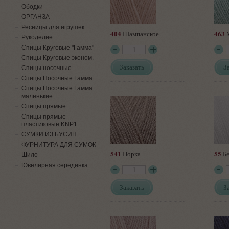
Ободки
ОРГАНЗА
Ресницы для игрушек
404
463
Шампанское
Рукоделие
Спицы Круговые "Гамма"
Спицы Круговые эконом.
Заказать
З
Спицы носочные
Спицы Носочные Гамма
Спицы Носочные Гамма
маленькие
Спицы прямые
Спицы прямые
пластиковые KNP1
СУМКИ ИЗ БУСИН
ФУРНИТУРА ДЛЯ СУМОК
541
55
Норка
Б
Шило
Ювелирная серединка
Заказать
З