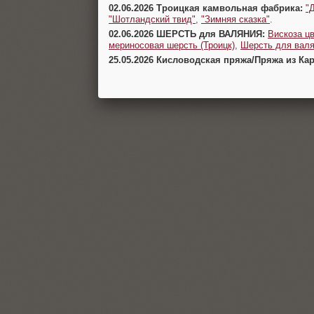
02.06.2026 Троицкая камвольная фабрика:
"
"Шотландский твид"
,
"Зимняя сказка"
.
02.06.2026 ШЕРСТЬ для ВАЛЯНИЯ:
Вискоза цв
мериносовая шерсть (Троицк)
,
Шерсть для валя
25.05.2026 Кисловодская пряжа/Пряжа из Ка