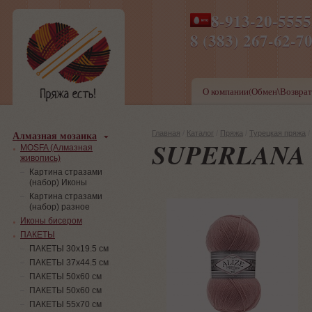
8-913-20-555
ПН-ПТ 8-17,СБ-ВС 9-1
8 (383) 267-6
О компании(Обмен\Возврат
Алмазная мозаика
Главная
/
Каталог
/
Пряжа
/
Турецкая пряжа
/
SUPERLANA 
MOSFA (Алмазная
живопись)
Картина стразами
(набор) Иконы
Картина стразами
(набор) разное
Иконы бисером
ПАКЕТЫ
ПАКЕТЫ 30х19.5 см
ПАКЕТЫ 37х44.5 см
ПАКЕТЫ 50х60 см
ПАКЕТЫ 50х60 см
ПАКЕТЫ 55х70 см