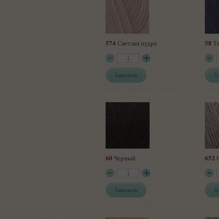
574
58
Светлая пудра
Те
Заказать
З
60
652
Черный
П
Заказать
З