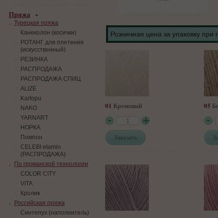
Пряжа
Турецкая пряжа
Канеколон (косички)
Розничная цена за упаковку при 
РОТАНГ для плетения
(искусственный)
PЕЗИНКА
РАСПРОДАЖА
РАСПРОДАЖА СПИЦ
ALIZE
Kartopu
01
05
Кремовый
Б
NAKO
YARNART
НОРКА
Заказать
З
Помпон
СELEBI etamin
(РАСПРОДАЖА)
По германской технологии
COLOR CITY
VITA
Кролик
Российская пряжа
Синтепух (наполнитель)