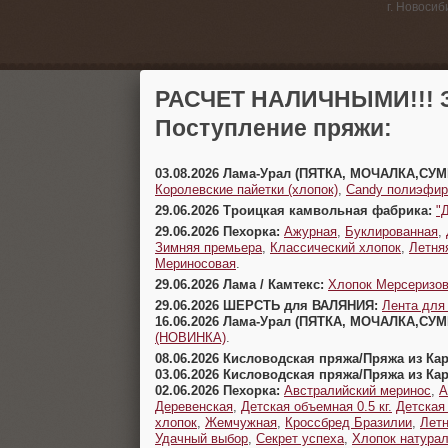
г. Новосиб
РАСЧЕТ НАЛИЧНЫМИ!!! З
Поступление пряжи:
03.08.2026 Лама-Урал (ПЯТКА, МОЧАЛКА,СУ
Королевские пайетки (хлопок)
,
Candy полиэфир
29.06.2026 Троицкая камвольная фабрика:
"
29.06.2026 Пехорка:
Ажурная
,
Буклированная
,
Зимняя премьера
,
Классический хлопок
,
Летня
Мериносовая
.
29.06.2026 Лама / Камтекс:
Хлопок Мерсеризо
29.06.2026 ШЕРСТЬ для ВАЛЯНИЯ:
Лента для
16.06.2026 Лама-Урал (ПЯТКА, МОЧАЛКА,СУ
(НОВИНКА)
.
08.06.2026 Кисловодская пряжа/Пряжа из Ка
03.06.2026 Кисловодская пряжа/Пряжа из Ка
02.06.2026 Пехорка:
Австралийский меринос
,
А
Деревенская
,
Детская объемная 0.5 кг.
Детская
хлопок
,
Жемчужная
,
Кроссбред Бразилии
,
Летн
Удачный выбор
,
Секрет успеха
,
Хлопок натура