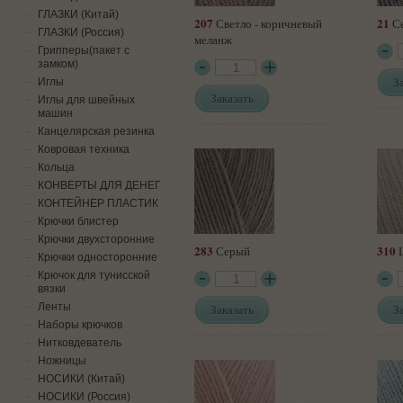
ГЛАЗКИ (Китай)
207
21
Светло - коричневый
Се
ГЛАЗКИ (Россия)
меланж
Грипперы(пакет с
замком)
З
Иглы
Заказать
Иглы для швейных
машин
Канцелярская резинка
Ковровая техника
Кольца
КОНВЕРТЫ ДЛЯ ДЕНЕГ
КОНТЕЙНЕР ПЛАСТИК
Крючки блистер
Крючки двухсторонние
283
310
Серый
Ш
Крючки односторонние
Крючок для тунисской
вязки
Ленты
Заказать
З
Наборы крючков
Нитковдеватель
Ножницы
НОСИКИ (Китай)
НОСИКИ (Россия)