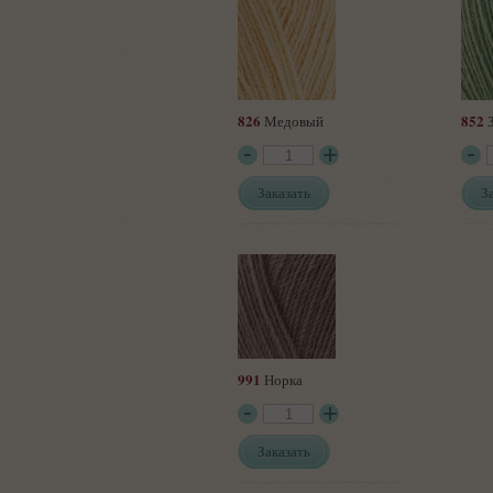
826
852
Медовый
З
Заказать
З
991
Норка
Заказать