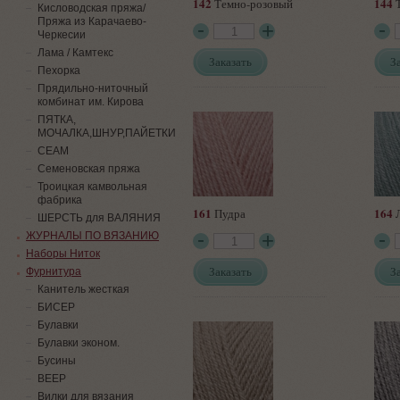
142
144
Темно-розовый
Т
Кисловодская пряжа/
Пряжа из Карачаево-
Черкесии
Лама / Камтекс
Заказать
З
Пехорка
Прядильно-ниточный
комбинат им. Кирова
ПЯТКА,
МОЧАЛКА,ШНУР,ПАЙЕТКИ
СЕАМ
Семеновская пряжа
Троицкая камвольная
фабрика
161
164
Пудра
Л
ШЕРСТЬ для ВАЛЯНИЯ
ЖУРНАЛЫ ПО ВЯЗАНИЮ
Наборы Ниток
Заказать
З
Фурнитура
Канитель жесткая
БИСЕР
Булавки
Булавки эконом.
Бусины
ВЕЕР
Вилки для вязания