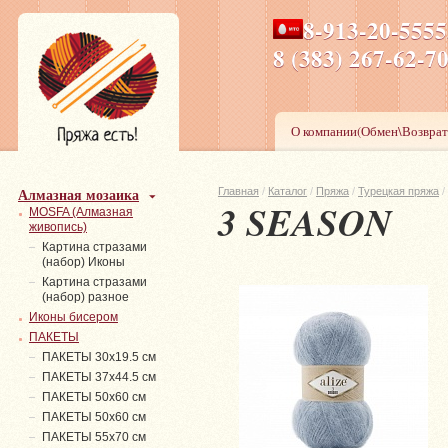
8-913-20-555
ПН-ПТ 8-17,СБ-ВС 9-1
8 (383) 267-6
О компании(Обмен\Возврат
Алмазная мозаика
Главная
/
Каталог
/
Пряжа
/
Турецкая пряжа
/
3 SEASON
MOSFA (Алмазная
живопись)
Картина стразами
(набор) Иконы
Картина стразами
(набор) разное
Иконы бисером
ПАКЕТЫ
ПАКЕТЫ 30х19.5 см
ПАКЕТЫ 37х44.5 см
ПАКЕТЫ 50х60 см
ПАКЕТЫ 50х60 см
ПАКЕТЫ 55х70 см