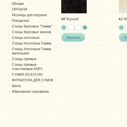
Ободки
ОРГАНЗА
Ресницы для игрушек
60
62
Черный
М
Рукоделие
Спицы Круговые "Гамма"
Спицы Круговые эконом.
Заказать
З
Спицы носочные
Спицы Носочные Гамма
Спицы Носочные Гамма
маленькие
Спицы прямые
Спицы прямые
пластиковые KNP1
СУМКИ ИЗ БУСИН
ФУРНИТУРА ДЛЯ СУМОК
Шило
Ювелирная серединка