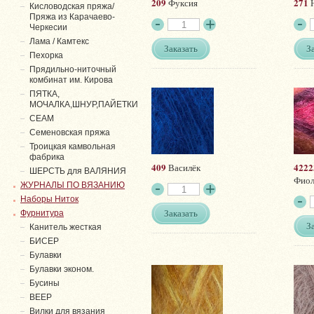
209
271
Фуксия
Н
Кисловодская пряжа/
Пряжа из Карачаево-
Черкесии
Лама / Камтекс
Заказать
З
Пехорка
Прядильно-ниточный
комбинат им. Кирова
ПЯТКА,
МОЧАЛКА,ШНУР,ПАЙЕТКИ
СЕАМ
Семеновская пряжа
Троицкая камвольная
фабрика
409
4222
Василёк
ШЕРСТЬ для ВАЛЯНИЯ
Фиол
ЖУРНАЛЫ ПО ВЯЗАНИЮ
Наборы Ниток
Заказать
Фурнитура
З
Канитель жесткая
БИСЕР
Булавки
Булавки эконом.
Бусины
ВЕЕР
Вилки для вязания