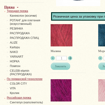
Пряжа
Турецкая пряжа
Канеколон (косички)
Розничная цена за упаковку при 
РОТАНГ для плетения
(искусственный)
PЕЗИНКА
РАСПРОДАЖА
РАСПРОДАЖА СПИЦ
ALIZE
Kartopu
Малина
Морс
NAKO
YARNART
НОРКА
Заказать
З
Помпон
СELEBI etamin
(РАСПРОДАЖА)
По германской технологии
COLOR CITY
VITA
Кролик
Российская пряжа
Синтепух (наполнитель)