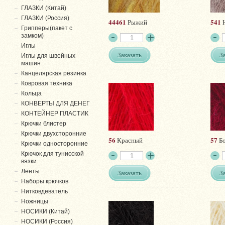
ГЛАЗКИ (Китай)
ГЛАЗКИ (Россия)
44461
541
Рыжий
Н
Грипперы(пакет с
замком)
Иглы
Заказать
З
Иглы для швейных
машин
Канцелярская резинка
Ковровая техника
Кольца
КОНВЕРТЫ ДЛЯ ДЕНЕГ
КОНТЕЙНЕР ПЛАСТИК
Крючки блистер
Крючки двухсторонние
56
57
Красный
Бо
Крючки односторонние
Крючок для тунисской
вязки
Ленты
Заказать
З
Наборы крючков
Нитковдеватель
Ножницы
НОСИКИ (Китай)
НОСИКИ (Россия)