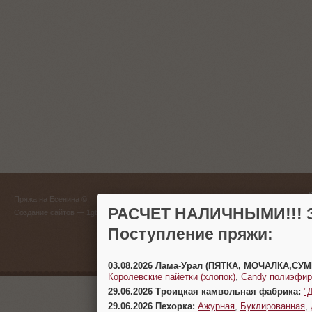
ГЛАВНЫЙ
Пряжа на Есенина ©
(383) 
РАСЧЕТ НАЛИЧНЫМИ!!! З
Создание сайтов
— 1gt.ru
Поступление пряжи:
г. Новосиб
03.08.2026 Лама-Урал (ПЯТКА, МОЧАЛКА,СУ
Королевские пайетки (хлопок)
,
Candy полиэфир
29.06.2026 Троицкая камвольная фабрика:
"
29.06.2026 Пехорка:
Ажурная
,
Буклированная
,