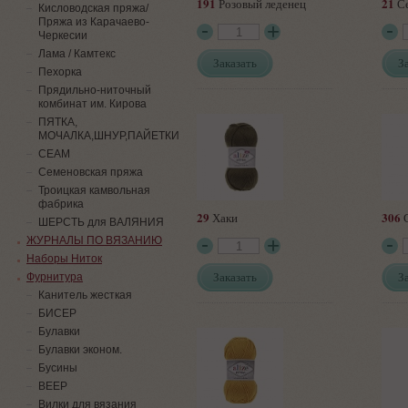
191
21
Розовый леденец
Се
Кисловодская пряжа/
Пряжа из Карачаево-
Черкесии
Лама / Камтекс
Заказать
З
Пехорка
Прядильно-ниточный
комбинат им. Кирова
ПЯТКА,
МОЧАЛКА,ШНУР,ПАЙЕТКИ
СЕАМ
Семеновская пряжа
Троицкая камвольная
фабрика
29
306
Хаки
С
ШЕРСТЬ для ВАЛЯНИЯ
ЖУРНАЛЫ ПО ВЯЗАНИЮ
Наборы Ниток
Заказать
З
Фурнитура
Канитель жесткая
БИСЕР
Булавки
Булавки эконом.
Бусины
ВЕЕР
Вилки для вязания