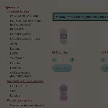
Пряжа
Турецкая пряжа
Канеколон (косички)
Розничная цена за упаковку при 
РОТАНГ для плетения
(искусственный)
PЕЗИНКА
РАСПРОДАЖА
РАСПРОДАЖА СПИЦ
ALIZE
Kartopu
01
149
Пломбир
Я
NAKO
YARNART
НОРКА
Заказать
З
Помпон
СELEBI etamin
(РАСПРОДАЖА)
По германской технологии
COLOR CITY
VITA
Кролик
Российская пряжа
Синтепух (наполнитель)