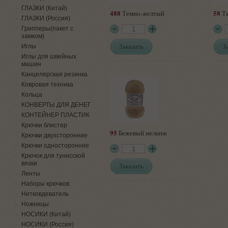
ГЛАЗКИ (Китай)
488
58
Темно-желтый
Те
ГЛАЗКИ (Россия)
Грипперы(пакет с
замком)
Заказать
З
Иглы
Иглы для швейных
машин
Канцелярская резинка
Ковровая техника
Кольца
КОНВЕРТЫ ДЛЯ ДЕНЕГ
КОНТЕЙНЕР ПЛАСТИК
Крючки блистер
95
Бежевый меланж
Крючки двухсторонние
Крючки односторонние
Крючок для тунисской
вязки
Заказать
Ленты
Наборы крючков
Нитковдеватель
Ножницы
НОСИКИ (Китай)
НОСИКИ (Россия)