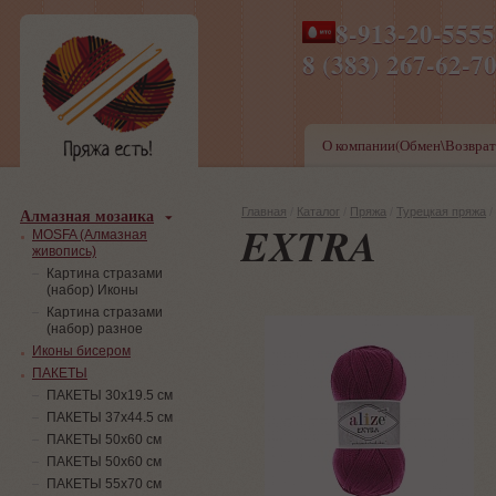
8-913-20-555
ПН-ПТ 8-17,СБ-ВС 9-1
8 (383) 267-6
О компании(Обмен\Возврат
Алмазная мозаика
Главная
/
Каталог
/
Пряжа
/
Турецкая пряжа
/
EXTRA
MOSFA (Алмазная
живопись)
Картина стразами
(набор) Иконы
Картина стразами
(набор) разное
Иконы бисером
ПАКЕТЫ
ПАКЕТЫ 30х19.5 см
ПАКЕТЫ 37х44.5 см
ПАКЕТЫ 50х60 см
ПАКЕТЫ 50х60 см
ПАКЕТЫ 55х70 см