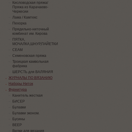
Кисловодская пряжа/
Пряжа из Карачаево-
Черкесии
Лама / Камтекс
Пехорка
Прядильно-ниточный
комбинат им. Кирова
ПЯТКА,
МОЧАЛКА,ШНУР,ПАЙЕТКИ
СЕАМ
Семеновская пряжа
Троицкая камвольная
фабрика
ШЕРСТЬ для ВАЛЯНИЯ
ЖУРНАЛЫ ПО ВЯЗАНИЮ
Наборы Ниток
Фурнитура
Канитель жесткая
БИСЕР
Булавки
Булавки эконом.
Бусины
ВЕЕР
Вилки для вязания