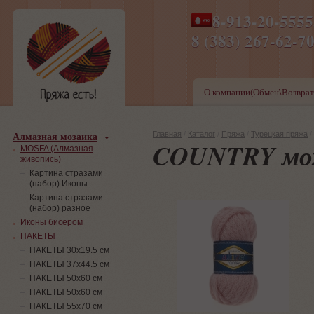
8-913-20-555
ПН-ПТ 8-17,СБ-ВС 9-1
8 (383) 267-6
О компании(Обмен\Возврат
Алмазная мозаика
Главная
/
Каталог
/
Пряжа
/
Турецкая пряжа
/
COUNTRY мо
MOSFA (Алмазная
живопись)
Картина стразами
(набор) Иконы
Картина стразами
(набор) разное
Иконы бисером
ПАКЕТЫ
ПАКЕТЫ 30х19.5 см
ПАКЕТЫ 37х44.5 см
ПАКЕТЫ 50х60 см
ПАКЕТЫ 50х60 см
ПАКЕТЫ 55х70 см