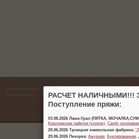
ГЛАВНЫЙ
Пряжа на Есенина ©
(383) 
РАСЧЕТ НАЛИЧНЫМИ!!! З
Создание сайтов
— 1gt.ru
Поступление пряжи:
г. Новосиб
03.08.2026 Лама-Урал (ПЯТКА, МОЧАЛКА,СУ
Королевские пайетки (хлопок)
,
Candy полиэфир
29.06.2026 Троицкая камвольная фабрика:
"
29.06.2026 Пехорка:
Ажурная
,
Буклированная
,