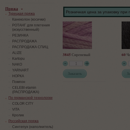
Пряжа
Розничная цена за упаковку при 
Турецкая пряжа
Канеколон (косички)
РОТАНГ для плетения
(искусственный)
PЕЗИНКА
РАСПРОДАЖА
РАСПРОДАЖА СПИЦ
ALIZE
3845
60
Сиреневый
Ч
Kartopu
NAKO
YARNART
Заказать
З
НОРКА
Помпон
СELEBI etamin
(РАСПРОДАЖА)
По германской технологии
COLOR CITY
VITA
Кролик
Российская пряжа
Синтепух (наполнитель)