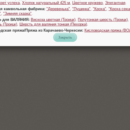
крет успеха
,
Хлопок натуральный 425 м
,
Цветное кружево
,
Элегантная
.
ая камвольная фабрика:
"Деревенька"
,
"Пушинка"
,
"Кроха"
,
"Кроха секц
"
,
"Зимняя сказка"
.
Ь для ВАЛЯНИЯ:
Вискоза цветная (Троицк)
,
Полутонкая шерсть (Троицк)
,
 (Троицк)
,
Шерсть для валяния тонкая (Пехорка)
.
одская пряжа/Пряжа из Карачаево-Черкесии:
Кисловодская пряжа (В
Закрыть