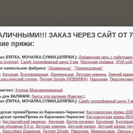
АЛИЧНЫМИ!!! ЗАКАЗ ЧЕРЕЗ САЙТ ОТ 70
ие пряжи:
Урал (ПЯТКА, МОЧАЛКА,СУМКИ,ШЛЯПКИ.):
Добавочная нить с пайетками
и (хлопок)
,
Candy полиэфирный шнур 3 мм
,
Носочная добавка
,
VIVA sof
ая камвольная фабрика:
"Деревенька"
,
"Подмосковная"
.
:
Ажурная
,
Буклированная
,
Деревенская
,
Детская новинка
,
Зимний вариа
Классический хлопок
,
Летняя Simple (НОВИНКА)
,
Народная
,
Перспективн
Камтекс:
Хлопок Мерсеризованный
.
Ь для ВАЛЯНИЯ:
Лента для валяния (Камтекс)
,
Урал (ПЯТКА, МОЧАЛКА,СУМКИ,ШЛЯПКИ.):
Candy полиэфирный шнур 3 
одская пряжа/Пряжа из Карачаево-Черкесии:
Кисловодская пряжа 1000
одская пряжа/Пряжа из Карачаево-Черкесии:
Кисловодская пряжа (В
:
Австралийский меринос
,
Ажурная
,
Белое кружево
,
Бисерная
,
Буклиров
ая объемная 0.5 кг.
Детская новинка
,
Детский каприз
,
Детский каприз тё
я
,
Кроссбред Бразилии
,
Летняя Simple
,
Народная
,
Мериносовая
,
Овечья 