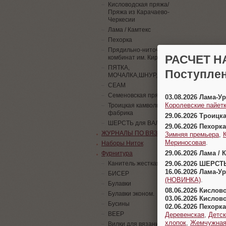
Кисловодская пряжа/
Пряжа из Карачаево-
Черкесии
Лама / Камтекс
Пехорка
Прядильно-ниточный
РАСЧЕТ Н
комбинат им. Кирова
ПЯТКА,
Поступлен
МОЧАЛКА,ШНУР,ПАЙЕТКИ
СЕАМ
Семеновская пряжа
03.08.2026 Лама-
Королевские пайетк
Троицкая камвольная
фабрика
29.06.2026 Троицк
ШЕРСТЬ для ВАЛЯНИЯ
29.06.2026 Пехорка
ЖУРНАЛЫ ПО ВЯЗАНИЮ
Зимняя премьера
,
Мериносовая
.
Наборы Ниток
29.06.2026 Лама / 
Фурнитура
29.06.2026 ШЕРСТ
Канитель жесткая
16.06.2026 Лама-
БИСЕР
(НОВИНКА)
.
Булавки
08.06.2026 Кислов
Булавки эконом.
03.06.2026 Кислов
Бусины
02.06.2026 Пехорка
ВЕЕР
Деревенская
,
Детск
хлопок
,
Жемчужна
Вилки для вязания