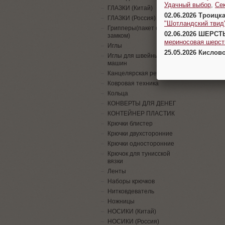
Удачный выбор
,
Се
ГЛАЗКИ (Китай)
02.06.2026 Троицк
ГЛАЗКИ (Россия)
"Шотландский твид
Грипперы(пакет с
02.06.2026 ШЕРСТ
замком)
мериносовая шерсть
Иглы
25.05.2026 Кислов
Иглы для швейных
машин
Канцелярская резинка
Ковровая техника
Кольца
КОНВЕРТЫ ДЛЯ ДЕНЕГ
КОНТЕЙНЕР ПЛАСТИК
Крючки блистер
Крючки двухсторонние
Крючки односторонние
Крючок для тунисской
вязки
Ленты
Наборы крючков
Нитковдеватель
Ножницы
НОСИКИ (Китай)
НОСИКИ (Россия)