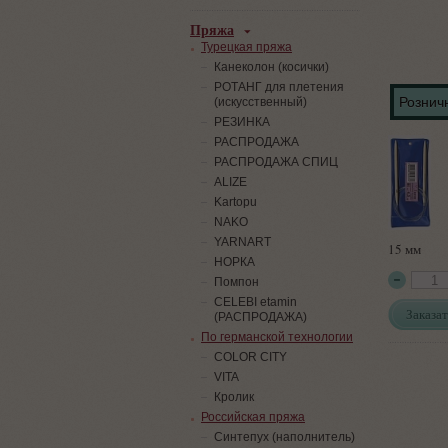
Пряжа
Турецкая пряжа
Канеколон (косички)
РОТАНГ для плетения
Розничн
(искусственный)
PЕЗИНКА
РАСПРОДАЖА
РАСПРОДАЖА СПИЦ
ALIZE
Kartopu
NAKO
YARNART
15 мм
НОРКА
Помпон
СELEBI etamin
Заказат
(РАСПРОДАЖА)
По германской технологии
COLOR CITY
VITA
Кролик
Российская пряжа
Синтепух (наполнитель)