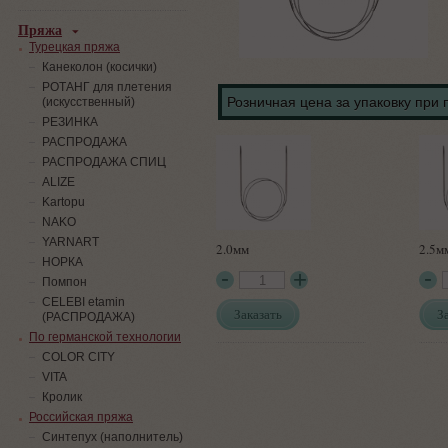
Пряжа
Турецкая пряжа
Канеколон (косички)
РОТАНГ для плетения
Розничная цена за упаковку при 
(искусственный)
PЕЗИНКА
РАСПРОДАЖА
РАСПРОДАЖА СПИЦ
ALIZE
Kartopu
NAKO
YARNART
2.0мм
2.5м
НОРКА
Помпон
СELEBI etamin
Заказать
З
(РАСПРОДАЖА)
По германской технологии
COLOR CITY
VITA
Кролик
Российская пряжа
Синтепух (наполнитель)