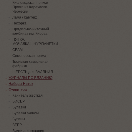
Кисловодская пряжа/
Пряжа из Карачаево-
Черкесии
Лама / Камтекс
Пехорка
Прядильно-ниточный
комбинат им. Кирова
ПЯТКА,
МОЧАЛКА,ШНУР,ПАЙЕТКИ
СЕАМ
Семеновская пряжа
Троицкая камвольная
фабрика
ШЕРСТЬ для ВАЛЯНИЯ
ЖУРНАЛЫ ПО ВЯЗАНИЮ
Наборы Ниток
Фурнитура
Канитель жесткая
БИСЕР
Булавки
Булавки эконом.
Бусины
ВЕЕР
Вилки для вязания