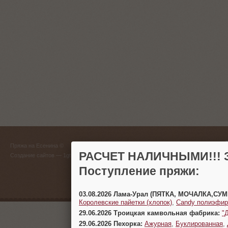
ГЛАВНЫЙ
Пряжа на Есенина ©
(383) 
РАСЧЕТ НАЛИЧНЫМИ!!! З
Создание сайтов
— 1gt.ru
Поступление пряжи:
г. Новосиб
03.08.2026 Лама-Урал (ПЯТКА, МОЧАЛКА,СУ
Королевские пайетки (хлопок)
,
Candy полиэфир
29.06.2026 Троицкая камвольная фабрика:
"
29.06.2026 Пехорка:
Ажурная
,
Буклированная
,