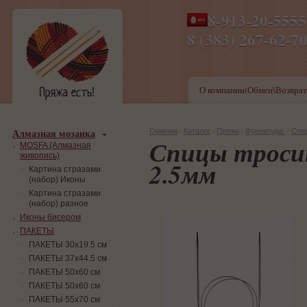
8-913-20-555
ПН-ПТ 8-17,СБ-ВС 9-1
8 (383) 267-6
О компании(Обмен\Возврат
Алмазная мозаика
Главная
/
Каталог
/
Пряжа
/
Фурнитура
/
Спи
Спицы тросик
MOSFA (Алмазная
живопись)
2.5мм
Картина стразами
(набор) Иконы
Картина стразами
(набор) разное
Иконы бисером
ПАКЕТЫ
ПАКЕТЫ 30х19.5 см
ПАКЕТЫ 37х44.5 см
ПАКЕТЫ 50х60 см
ПАКЕТЫ 50х60 см
ПАКЕТЫ 55х70 см