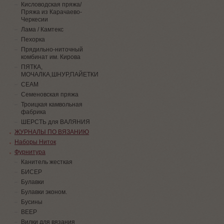
Кисловодская пряжа/
Пряжа из Карачаево-
Черкесии
Лама / Камтекс
Пехорка
Прядильно-ниточный
комбинат им. Кирова
ПЯТКА,
МОЧАЛКА,ШНУР,ПАЙЕТКИ
СЕАМ
Семеновская пряжа
Троицкая камвольная
фабрика
ШЕРСТЬ для ВАЛЯНИЯ
ЖУРНАЛЫ ПО ВЯЗАНИЮ
Наборы Ниток
Фурнитура
Канитель жесткая
БИСЕР
Булавки
Булавки эконом.
Бусины
ВЕЕР
Вилки для вязания