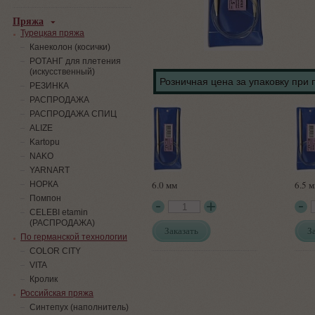
Пряжа
Турецкая пряжа
Канеколон (косички)
РОТАНГ для плетения
(искусственный)
Розничная цена за упаковку при 
PЕЗИНКА
РАСПРОДАЖА
РАСПРОДАЖА СПИЦ
ALIZE
Kartopu
NAKO
YARNART
6.0 мм
6.5 
НОРКА
Помпон
СELEBI etamin
(РАСПРОДАЖА)
Заказать
З
По германской технологии
COLOR CITY
VITA
Кролик
Российская пряжа
Синтепух (наполнитель)