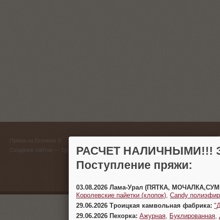
ГЛАВНЫЙ
Пряжа на Есенина ©
(383) 
РАСЧЕТ НАЛИЧНЫМИ!!! З
Создание сайтов
— 1gt.ru
Поступление пряжи:
г. Новосиб
03.08.2026 Лама-Урал (ПЯТКА, МОЧАЛКА,СУ
Королевские пайетки (хлопок)
,
Candy полиэфир
29.06.2026 Троицкая камвольная фабрика:
"
29.06.2026 Пехорка:
Ажурная
,
Буклированная
,