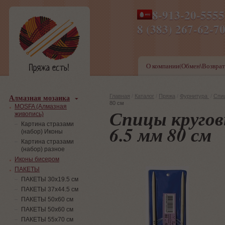
8-913-20-555
ПН-ПТ 8-17,СБ-ВС 9-1
8 (383) 267-6
О компании(Обмен\Возврат
Алмазная мозаика
Главная
/
Каталог
/
Пряжа
/
Фурнитура
/
Спи
80 см
MOSFA (Алмазная
Спицы кругов
живопись)
Картина стразами
6.5 мм 80 см
(набор) Иконы
Картина стразами
(набор) разное
Иконы бисером
ПАКЕТЫ
ПАКЕТЫ 30х19.5 см
ПАКЕТЫ 37х44.5 см
ПАКЕТЫ 50х60 см
ПАКЕТЫ 50х60 см
ПАКЕТЫ 55х70 см