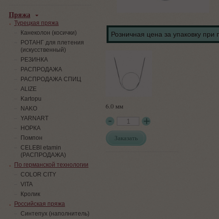
Пряжа
Турецкая пряжа
Канеколон (косички)
Розничная цена за упаковку при 
РОТАНГ для плетения
(искусственный)
PЕЗИНКА
РАСПРОДАЖА
РАСПРОДАЖА СПИЦ
ALIZE
Kartopu
6.0 мм
NAKO
YARNART
НОРКА
Заказать
Помпон
СELEBI etamin
(РАСПРОДАЖА)
По германской технологии
COLOR CITY
VITA
Кролик
Российская пряжа
Синтепух (наполнитель)