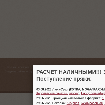
ГЛАВНЫЙ
Пряжа на Есенина ©
(383) 
РАСЧЕТ НАЛИЧНЫМИ!!! З
Создание сайтов
— 1gt.ru
Поступление пряжи:
г. Новосиб
03.08.2026 Лама-Урал (ПЯТКА, МОЧАЛКА,СУ
Королевские пайетки (хлопок)
,
Candy полиэфир
29.06.2026 Троицкая камвольная фабрика:
"
29.06.2026 Пехорка:
Ажурная
,
Буклированная
,