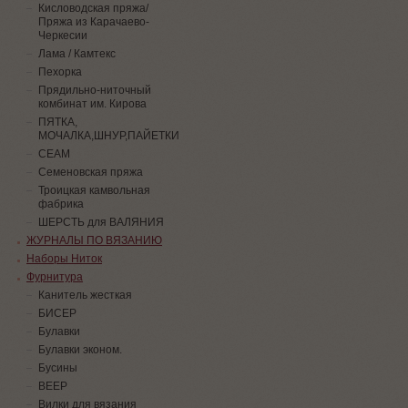
Кисловодская пряжа/
Пряжа из Карачаево-
Черкесии
Лама / Камтекс
Пехорка
Прядильно-ниточный
комбинат им. Кирова
ПЯТКА,
МОЧАЛКА,ШНУР,ПАЙЕТКИ
СЕАМ
Семеновская пряжа
Троицкая камвольная
фабрика
ШЕРСТЬ для ВАЛЯНИЯ
ЖУРНАЛЫ ПО ВЯЗАНИЮ
Наборы Ниток
Фурнитура
Канитель жесткая
БИСЕР
Булавки
Булавки эконом.
Бусины
ВЕЕР
Вилки для вязания