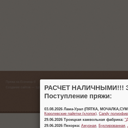
ГЛАВНЫЙ
Пряжа на Есенина ©
(383) 
РАСЧЕТ НАЛИЧНЫМИ!!! З
Создание сайтов
— 1gt.ru
Поступление пряжи:
г. Новосиб
03.08.2026 Лама-Урал (ПЯТКА, МОЧАЛКА,СУ
Королевские пайетки (хлопок)
,
Candy полиэфир
29.06.2026 Троицкая камвольная фабрика:
"
29.06.2026 Пехорка:
Ажурная
,
Буклированная
,