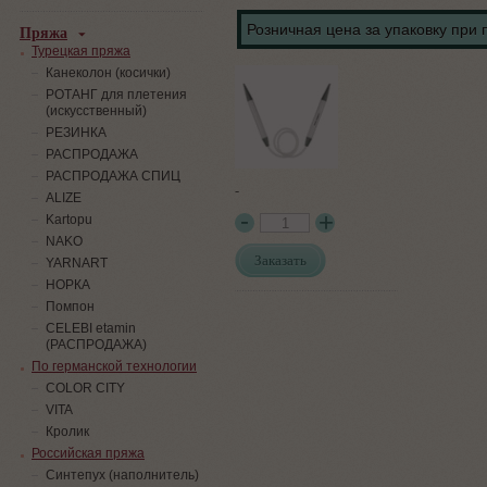
Пряжа
Розничная цена за упаковку при 
Турецкая пряжа
Канеколон (косички)
РОТАНГ для плетения
(искусственный)
PЕЗИНКА
РАСПРОДАЖА
РАСПРОДАЖА СПИЦ
-
ALIZE
Kartopu
NAKO
Заказать
YARNART
НОРКА
Помпон
СELEBI etamin
(РАСПРОДАЖА)
По германской технологии
COLOR CITY
VITA
Кролик
Российская пряжа
Синтепух (наполнитель)