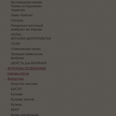
Кисловодская пряжа/
Пряжа из Карачаево-
Черкесии
Лама / Камтекс
Пехорка
Прядильно-ниточный
комбинат им. Кирова
ПЯТКА,
МОЧАЛКА,ШНУР,ПАЙЕТКИ
СЕАМ
Семеновская пряжа
Троицкая камвольная
фабрика
ШЕРСТЬ для ВАЛЯНИЯ
ЖУРНАЛЫ ПО ВЯЗАНИЮ
Наборы Ниток
Фурнитура
Канитель жесткая
БИСЕР
Булавки
Булавки эконом.
Бусины
ВЕЕР
Вилки для вязания