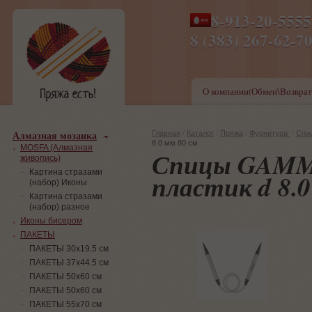
8-913-20-555
ПН-ПТ 8-17,СБ-ВС 9-1
8 (383) 267-6
О компании(Обмен\Возврат
Алмазная мозаика
Главная
/
Каталог
/
Пряжа
/
Фурнитура
/
Спи
8.0 мм 80 см
MOSFA (Алмазная
Спицы GAMM
живопись)
Картина стразами
пластик d 8.0
(набор) Иконы
Картина стразами
(набор) разное
Иконы бисером
ПАКЕТЫ
ПАКЕТЫ 30х19.5 см
ПАКЕТЫ 37х44.5 см
ПАКЕТЫ 50х60 см
ПАКЕТЫ 50х60 см
ПАКЕТЫ 55х70 см