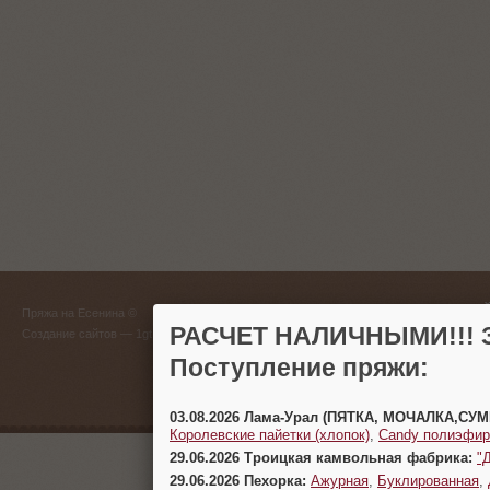
ГЛАВНЫЙ
Пряжа на Есенина ©
(383) 
РАСЧЕТ НАЛИЧНЫМИ!!! З
Создание сайтов
— 1gt.ru
Поступление пряжи:
г. Новосиб
03.08.2026 Лама-Урал (ПЯТКА, МОЧАЛКА,СУ
Королевские пайетки (хлопок)
,
Candy полиэфир
29.06.2026 Троицкая камвольная фабрика:
"
29.06.2026 Пехорка:
Ажурная
,
Буклированная
,