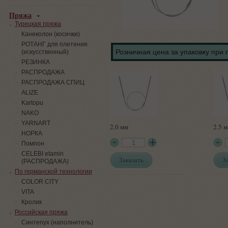
Пряжа
Турецкая пряжа
Канеколон (косички)
РОТАНГ для плетения
Розничная цена за упаковку при 
(искусственный)
PЕЗИНКА
РАСПРОДАЖА
РАСПРОДАЖА СПИЦ
ALIZE
Kartopu
NAKO
YARNART
2.0 мм
2.5 
НОРКА
Помпон
СELEBI etamin
Заказать
З
(РАСПРОДАЖА)
По германской технологии
COLOR CITY
VITA
Кролик
Российская пряжа
Синтепух (наполнитель)