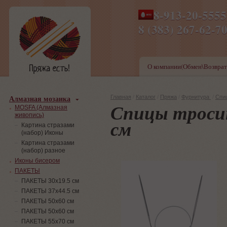
8-913-20-555
ПН-ПТ 8-17,СБ-ВС 9-1
8 (383) 267-6
О компании(Обмен\Возврат
Алмазная мозаика
Главная
/
Каталог
/
Пряжа
/
Фурнитура
/
Спи
Спицы тросик
MOSFA (Алмазная
живопись)
см
Картина стразами
(набор) Иконы
Картина стразами
(набор) разное
Иконы бисером
ПАКЕТЫ
ПАКЕТЫ 30х19.5 см
ПАКЕТЫ 37х44.5 см
ПАКЕТЫ 50х60 см
ПАКЕТЫ 50х60 см
ПАКЕТЫ 55х70 см