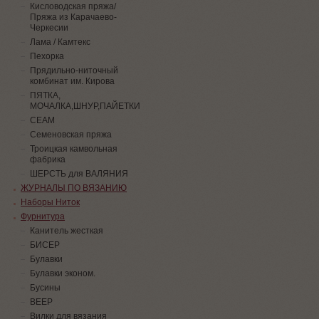
Кисловодская пряжа/
Пряжа из Карачаево-
Черкесии
Лама / Камтекс
Пехорка
Прядильно-ниточный
комбинат им. Кирова
ПЯТКА,
МОЧАЛКА,ШНУР,ПАЙЕТКИ
СЕАМ
Семеновская пряжа
Троицкая камвольная
фабрика
ШЕРСТЬ для ВАЛЯНИЯ
ЖУРНАЛЫ ПО ВЯЗАНИЮ
Наборы Ниток
Фурнитура
Канитель жесткая
БИСЕР
Булавки
Булавки эконом.
Бусины
ВЕЕР
Вилки для вязания