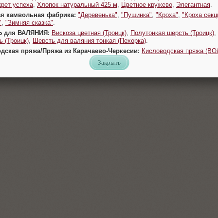
крет успеха
,
Хлопок натуральный 425 м
,
Цветное кружево
,
Элегантная
.
ая камвольная фабрика:
"Деревенька"
,
"Пушинка"
,
"Кроха"
,
"Кроха секц
"
,
"Зимняя сказка"
.
Ь для ВАЛЯНИЯ:
Вискоза цветная (Троицк)
,
Полутонкая шерсть (Троицк)
,
 (Троицк)
,
Шерсть для валяния тонкая (Пехорка)
.
одская пряжа/Пряжа из Карачаево-Черкесии:
Кисловодская пряжа (В
Закрыть