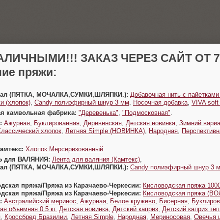
АЛИЧНЫМИ!!! ЗАКАЗ ЧЕРЕЗ САЙТ ОТ 70
ие пряжи:
Урал (ПЯТКА, МОЧАЛКА,СУМКИ,ШЛЯПКИ.):
Добавочная нить с пайетками
и (хлопок)
,
Candy полиэфирный шнур 3 мм
,
Носочная добавка
,
VIVA sof
ая камвольная фабрика:
"Деревенька"
,
"Подмосковная"
.
:
Ажурная
,
Буклированная
,
Деревенская
,
Детская новинка
,
Зимний вариа
Классический хлопок
,
Летняя Simple (НОВИНКА)
,
Народная
,
Перспективн
Камтекс:
Хлопок Мерсеризованный
.
Ь для ВАЛЯНИЯ:
Лента для валяния (Камтекс)
,
Урал (ПЯТКА, МОЧАЛКА,СУМКИ,ШЛЯПКИ.):
Candy полиэфирный шнур 3 
одская пряжа/Пряжа из Карачаево-Черкесии:
Кисловодская пряжа 1000
одская пряжа/Пряжа из Карачаево-Черкесии:
Кисловодская пряжа (В
:
Австралийский меринос
,
Ажурная
,
Белое кружево
,
Бисерная
,
Буклиров
ая объемная 0.5 кг.
Детская новинка
,
Детский каприз
,
Детский каприз тё
я
,
Кроссбред Бразилии
,
Летняя Simple
,
Народная
,
Мериносовая
,
Овечья 