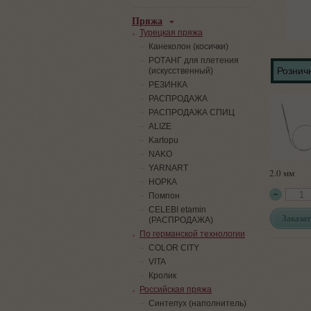
Пряжа
Турецкая пряжа
Канеколон (косички)
РОТАНГ для плетения
Розничн
(искусственный)
PЕЗИНКА
РАСПРОДАЖА
РАСПРОДАЖА СПИЦ
ALIZE
Kartopu
NAKO
YARNART
2.0 мм
НОРКА
Помпон
СELEBI etamin
Заказат
(РАСПРОДАЖА)
По германской технологии
COLOR CITY
VITA
Кролик
Российская пряжа
Синтепух (наполнитель)