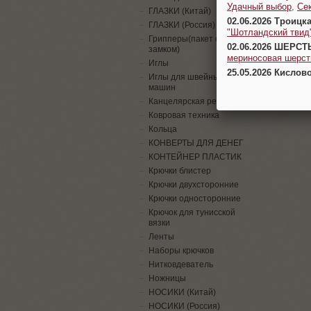
Удачный выбор
,
Се
ГЛАЗКИ (Китай)
02.06.2026 Троицк
ГЛАЗКИ (Россия)
"Шотландский твид
Грипперы(пакет с
02.06.2026 ШЕРСТ
замком)
мериносовая шерсть
Иглы
25.05.2026 Кислов
Иглы для швейных
машин
Канцелярская резинка
Ковровая техника
Кольца
КОНВЕРТЫ ДЛЯ ДЕНЕГ
КОНТЕЙНЕР ПЛАСТИК
Крючки блистер
Крючки двухсторонние
Крючки односторонние
Крючок для тунисской
вязки
Ленты
Наборы крючков
Нитковдеватель
Ножницы
НОСИКИ (Китай)
НОСИКИ (Россия)