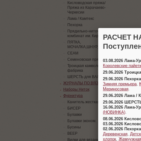
Кисловодская пряжа/
Пряжа из Карачаево-
Черкесии
Лама / Камтекс
Пехорка
Прядильно-ниточный
РАСЧЕТ Н
комбинат им. Кирова
ПЯТКА,
Поступлен
МОЧАЛКА,ШНУР,ПАЙЕТКИ
СЕАМ
Семеновская пряжа
03.08.2026 Лама-
Королевские пайетк
Троицкая камвольная
фабрика
29.06.2026 Троицк
ШЕРСТЬ для ВАЛЯНИЯ
29.06.2026 Пехорка
ЖУРНАЛЫ ПО ВЯЗАНИЮ
Зимняя премьера
,
Мериносовая
.
Наборы Ниток
29.06.2026 Лама / 
Фурнитура
29.06.2026 ШЕРСТ
Канитель жесткая
16.06.2026 Лама-
БИСЕР
(НОВИНКА)
.
Булавки
08.06.2026 Кислов
Булавки эконом.
03.06.2026 Кислов
Бусины
02.06.2026 Пехорка
ВЕЕР
Деревенская
,
Детск
хлопок
,
Жемчужна
Вилки для вязания