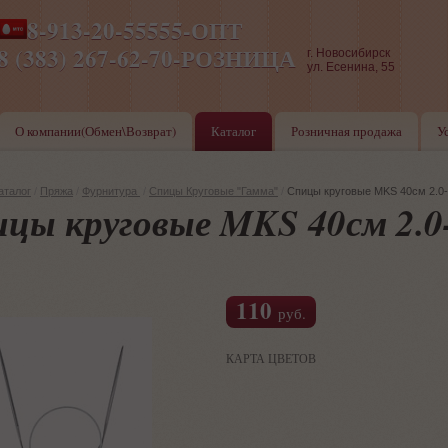
8-913-20-55555-ОПТ
ПН-ПТ 8-17,СБ-ВС 9-17
8 (383) 267-62-70-РОЗНИЦА
г. Новосибирск
ул. Есенина, 55
О компании(Обмен\Возврат)
Каталог
Розничная продажа
У
аталог
/
Пряжа
/
Фурнитура
/
Спицы Круговые "Гамма"
/
Спицы круговые MKS 40см 2.0-
цы круговые MKS 40см 2.0-
110
руб.
КАРТА ЦВЕТОВ