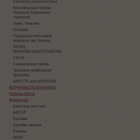
Синтепух (наполнитель)
Кисловодская пряжа/
Пряжа из Карачаево-
Черкесии
Лама / Камтекс
Пехорка
Прядильно-ниточный
комбинат им. Кирова
ПЯТКА,
МОЧАЛКА,ШНУР,ПАЙЕТКИ
СЕАМ
Семеновская пряжа
Троицкая камвольная
фабрика
ШЕРСТЬ для ВАЛЯНИЯ
ЖУРНАЛЫ ПО ВЯЗАНИЮ
Наборы Ниток
Фурнитура
Канитель жесткая
БИСЕР
Булавки
Булавки эконом.
Бусины
ВЕЕР