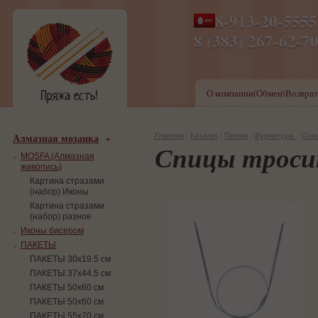
8-913-20-555
ПН-ПТ 8-17,СБ-ВС 9-1
8 (383) 267-6
О компании(Обмен\Возврат
Алмазная мозаика
Главная
/
Каталог
/
Пряжа
/
Фурнитура
/
Спи
Спицы тросик
MOSFA (Алмазная
живопись)
Картина стразами
(набор) Иконы
Картина стразами
(набор) разное
Иконы бисером
ПАКЕТЫ
ПАКЕТЫ 30х19.5 см
ПАКЕТЫ 37х44.5 см
ПАКЕТЫ 50х60 см
ПАКЕТЫ 50х60 см
ПАКЕТЫ 55х70 см