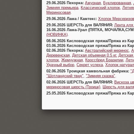
29.06.2026 Пехорка:
Ажурная
,
Буклированная
,
Зимняя премьера
,
Классический хлопок
,
Летня
Мериносовая
.
29.06.2026 Лама / Камтекс:
Хлопок Мерсеризо
29.06.2026 ШЕРСТЬ для ВАЛЯНИЯ:
Лента для
16.06.2026 Лама-Урал (ПЯТКА, МОЧАЛКА,СУ
(НОВИНКА)
.
08.06.2026 Кисловодская пряжа/Пряжа из Ка
03.06.2026 Кисловодская пряжа/Пряжа из Ка
02.06.2026 Пехорка:
Австралийский меринос
,
А
Деревенская
,
Детская объемная 0.5 кг.
Детская
хлопок
,
Жемчужная
,
Кроссбред Бразилии
,
Летн
Удачный выбор
,
Секрет успеха
,
Хлопок натура
02.06.2026 Троицкая камвольная фабрика:
"
"Шотландский твид"
,
"Зимняя сказка"
.
02.06.2026 ШЕРСТЬ для ВАЛЯНИЯ:
Вискоза цв
мериносовая шерсть (Троицк)
,
Шерсть для валя
25.05.2026 Кисловодская пряжа/Пряжа из Ка