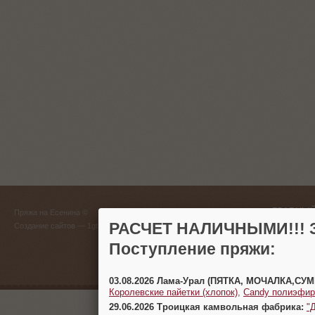
ГЛАВНЫЙ
Пряжа на Есенина ©
(383) 
РАСЧЕТ НАЛИЧНЫМИ!!! З
Создание сайтов
— 1gt.ru
Поступление пряжи:
г. Новосиб
03.08.2026 Лама-Урал (ПЯТКА, МОЧАЛКА,СУ
Королевские пайетки (хлопок)
,
Candy полиэфир
29.06.2026 Троицкая камвольная фабрика:
"