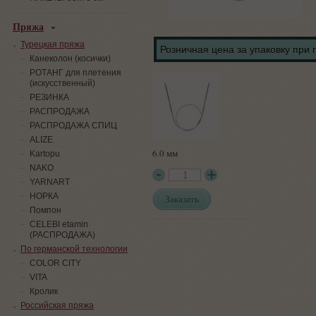
Пряжа
Турецкая пряжа
Розничная цена за упаковку при 
Канеколон (косички)
РОТАНГ для плетения
(искусственный)
PЕЗИНКА
РАСПРОДАЖА
РАСПРОДАЖА СПИЦ
ALIZE
6.0 мм
Kartopu
NAKO
YARNART
НОРКА
Заказать
Помпон
СELEBI etamin
(РАСПРОДАЖА)
По германской технологии
COLOR CITY
VITA
Кролик
Российская пряжа