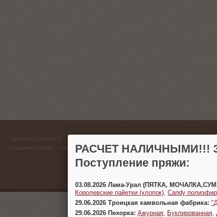
ГЛАВНЫЙ
Пряжа на Есенина ©
(383) 
РАСЧЕТ НАЛИЧНЫМИ!!! З
Создание сайтов
— 1gt.ru
Поступление пряжи:
г. Новосиб
03.08.2026 Лама-Урал (ПЯТКА, МОЧАЛКА,СУ
Королевские пайетки (хлопок)
,
Candy полиэфир
29.06.2026 Троицкая камвольная фабрика:
"
29.06.2026 Пехорка:
Ажурная
,
Буклированная
,