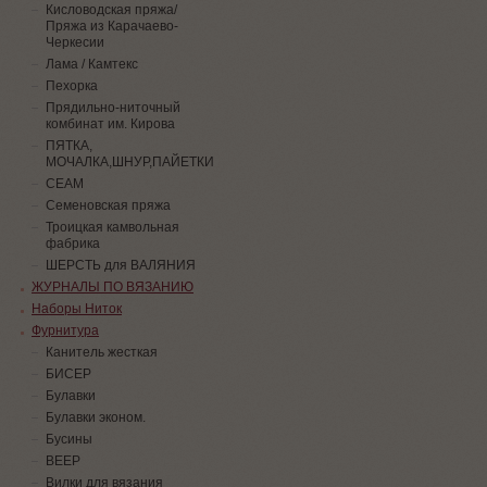
Кисловодская пряжа/
Пряжа из Карачаево-
Черкесии
Лама / Камтекс
Пехорка
Прядильно-ниточный
комбинат им. Кирова
ПЯТКА,
МОЧАЛКА,ШНУР,ПАЙЕТКИ
СЕАМ
Семеновская пряжа
Троицкая камвольная
фабрика
ШЕРСТЬ для ВАЛЯНИЯ
ЖУРНАЛЫ ПО ВЯЗАНИЮ
Наборы Ниток
Фурнитура
Канитель жесткая
БИСЕР
Булавки
Булавки эконом.
Бусины
ВЕЕР
Вилки для вязания