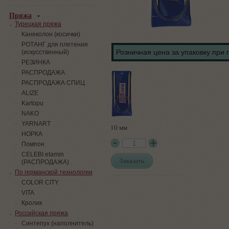
Пряжа
Турецкая пряжа
Канеколон (косички)
РОТАНГ для плетения
Розничная цена за упаковку при 
(искусственный)
PЕЗИНКА
РАСПРОДАЖА
РАСПРОДАЖА СПИЦ
ALIZE
Kartopu
NAKO
YARNART
10 мм
НОРКА
Помпон
СELEBI etamin
Заказать
(РАСПРОДАЖА)
По германской технологии
COLOR CITY
VITA
Кролик
Российская пряжа
Синтепух (наполнитель)