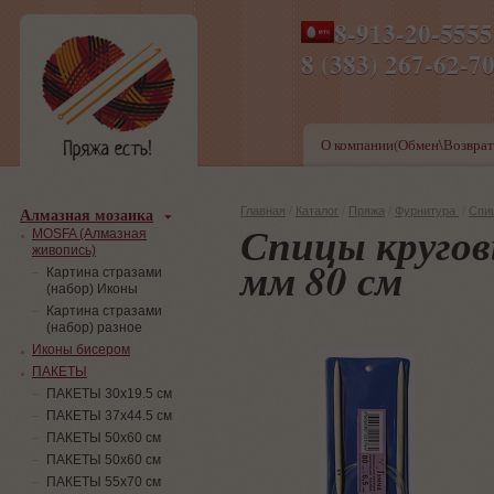
8-913-20-555
ПН-ПТ 8-17,СБ-ВС 9-1
8 (383) 267-6
О компании(Обмен\Возврат
Алмазная мозаика
Главная
/
Каталог
/
Пряжа
/
Фурнитура
/
Спи
Спицы кругов
MOSFA (Алмазная
живопись)
мм 80 см
Картина стразами
(набор) Иконы
Картина стразами
(набор) разное
Иконы бисером
ПАКЕТЫ
ПАКЕТЫ 30х19.5 см
ПАКЕТЫ 37х44.5 см
ПАКЕТЫ 50х60 см
ПАКЕТЫ 50х60 см
ПАКЕТЫ 55х70 см