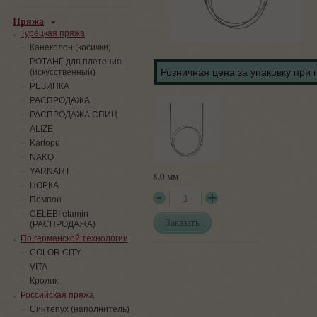
Пряжа
Турецкая пряжа
Канеколон (косички)
РОТАНГ для плетения
Розничная цена за упаковку при 
(искусственный)
PЕЗИНКА
РАСПРОДАЖА
РАСПРОДАЖА СПИЦ
ALIZE
Kartopu
NAKO
YARNART
8.0 мм
НОРКА
Помпон
СELEBI etamin
Заказать
(РАСПРОДАЖА)
По германской технологии
COLOR CITY
VITA
Кролик
Российская пряжа
Синтепух (наполнитель)