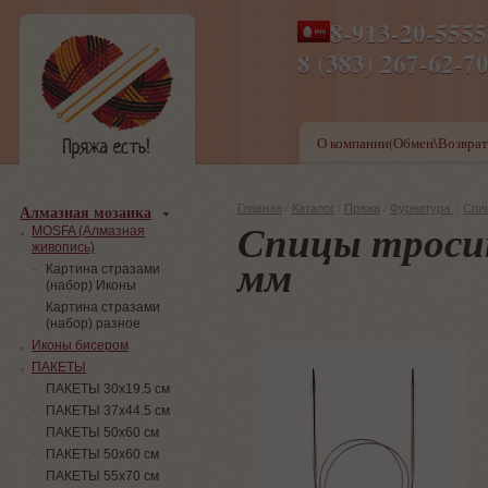
8-913-20-555
ПН-ПТ 8-17,СБ-ВС 9-1
8 (383) 267-6
О компании(Обмен\Возврат
Алмазная мозаика
Главная
/
Каталог
/
Пряжа
/
Фурнитура
/
Спи
Спицы троси
MOSFA (Алмазная
живопись)
мм
Картина стразами
(набор) Иконы
Картина стразами
(набор) разное
Иконы бисером
ПАКЕТЫ
ПАКЕТЫ 30х19.5 см
ПАКЕТЫ 37х44.5 см
ПАКЕТЫ 50х60 см
ПАКЕТЫ 50х60 см
ПАКЕТЫ 55х70 см