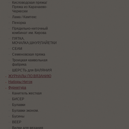
Кисловодская пряжа/
Пряжа из Карачаево-
Черкесии
Лама / Камтекс
Пехорка
Прядильно-ниточный
комбинат им. Кирова
ПЯТКА,
МОЧАЛКА,ШНУР,ПАЙЕТКИ
СЕАМ
Семеновская пряжа
Троицкая камвольная
фабрика
ШЕРСТЬ для ВАЛЯНИЯ
ЖУРНАЛЫ ПО ВЯЗАНИЮ
Наборы Ниток
Фурнитура
Канитель жесткая
БИСЕР
Булавки
Булавки эконом.
Бусины
ВЕЕР
Вилки для вязания