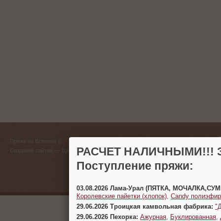
ГЛАВНЫЙ
Пряжа на Есенина ©
(383) 
РАСЧЕТ НАЛИЧНЫМИ!!! З
Создание сайтов
— 1gt.ru
Поступление пряжи:
г. Новосиб
03.08.2026 Лама-Урал (ПЯТКА, МОЧАЛКА,СУ
Королевские пайетки (хлопок)
,
Candy полиэфир
29.06.2026 Троицкая камвольная фабрика:
"
29.06.2026 Пехорка:
Ажурная
,
Буклированная
,