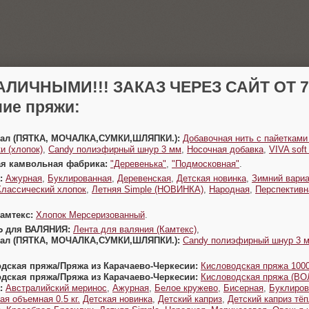
АЛИЧНЫМИ!!! ЗАКАЗ ЧЕРЕЗ САЙТ ОТ 70
ие пряжи:
Урал (ПЯТКА, МОЧАЛКА,СУМКИ,ШЛЯПКИ.):
Добавочная нить с пайетками
и (хлопок)
,
Candy полиэфирный шнур 3 мм
,
Носочная добавка
,
VIVA sof
ая камвольная фабрика:
"Деревенька"
,
"Подмосковная"
.
:
Ажурная
,
Буклированная
,
Деревенская
,
Детская новинка
,
Зимний вариа
Классический хлопок
,
Летняя Simple (НОВИНКА)
,
Народная
,
Перспективн
Камтекс:
Хлопок Мерсеризованный
.
Ь для ВАЛЯНИЯ:
Лента для валяния (Камтекс)
,
Урал (ПЯТКА, МОЧАЛКА,СУМКИ,ШЛЯПКИ.):
Candy полиэфирный шнур 3 
одская пряжа/Пряжа из Карачаево-Черкесии:
Кисловодская пряжа 1000
одская пряжа/Пряжа из Карачаево-Черкесии:
Кисловодская пряжа (В
:
Австралийский меринос
,
Ажурная
,
Белое кружево
,
Бисерная
,
Буклиров
ая объемная 0.5 кг.
Детская новинка
,
Детский каприз
,
Детский каприз тё