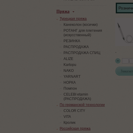
Розничн
Пряжа
Турецкая пряжа
Канеколон (косички)
РОТАНГ для плетения
(искусственный)
PЕЗИНКА
РАСПРОДАЖА
-
РАСПРОДАЖА СПИЦ
ALIZE
Kartopu
Заказат
NAKO
YARNART
НОРКА
Помпон
СELEBI etamin
(РАСПРОДАЖА)
По германской технологии
COLOR CITY
VITA
Кролик
Российская пряжа