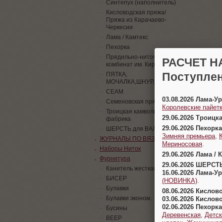
Синтепух (наполнитель)
Кисловодская пряжа/
Пряжа из Карачаево-
Черкесии
Лама / Камтекс
Пехорка
Прядильно-ниточный
РАСЧЕТ Н
комбинат им. Кирова
Поступлен
ПЯТКА,
МОЧАЛКА,ШНУР,ПАЙЕТКИ
СЕАМ
03.08.2026 Лама-
Семеновская пряжа
Королевские пайетк
Троицкая камвольная
29.06.2026 Троицк
фабрика
29.06.2026 Пехорка
ШЕРСТЬ для ВАЛЯНИЯ
Зимняя премьера
,
ЖУРНАЛЫ ПО ВЯЗАНИЮ
Мериносовая
.
Наборы Ниток
29.06.2026 Лама / 
Фурнитура
29.06.2026 ШЕРСТ
Канитель жесткая
16.06.2026 Лама-
БИСЕР
(НОВИНКА)
.
Булавки
08.06.2026 Кислов
Булавки эконом.
03.06.2026 Кислов
02.06.2026 Пехорка
Бусины
Деревенская
,
Детск
ВЕЕР