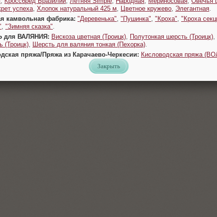
я
,
Кроссбред Бразилии
,
Летняя Simple
,
Народная
,
Мериносовая
,
Овечья 
крет успеха
,
Хлопок натуральный 425 м
,
Цветное кружево
,
Элегантная
.
ая камвольная фабрика:
"Деревенька"
,
"Пушинка"
,
"Кроха"
,
"Кроха секц
"
,
"Зимняя сказка"
.
Ь для ВАЛЯНИЯ:
Вискоза цветная (Троицк)
,
Полутонкая шерсть (Троицк)
,
 (Троицк)
,
Шерсть для валяния тонкая (Пехорка)
.
одская пряжа/Пряжа из Карачаево-Черкесии:
Кисловодская пряжа (В
Закрыть