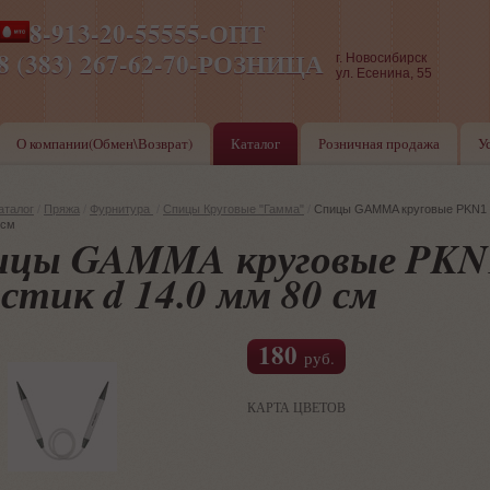
8-913-20-55555-ОПТ
ПН-ПТ 8-17,СБ-ВС 9-17
8 (383) 267-62-70-РОЗНИЦА
г. Новосибирск
ул. Есенина, 55
О компании(Обмен\Возврат)
Каталог
Розничная продажа
У
аталог
/
Пряжа
/
Фурнитура
/
Спицы Круговые "Гамма"
/
Спицы GAMMA круговые PKN1 
 см
ицы GAMMA круговые PKN
стик d 14.0 мм 80 см
180
руб.
КАРТА ЦВЕТОВ