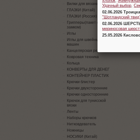
хлопок
,
Жемчужна
Вилки для вязания
Удачный выбор
,
Се
ГЛАЗКИ (Китай)
02.06.2026 Троицк
ГЛАЗКИ (Россия)
"Шотландский твид
Грипперы(пакет с
02.06.2026 ШЕРСТ
замком)
мериносовая шерсть
Иглы
25.05.2026 Кислов
Иглы для швейных
машин
Канцелярская резинка
Ковровая техника
Кольца
КОНВЕРТЫ ДЛЯ ДЕНЕГ
КОНТЕЙНЕР ПЛАСТИК
Крючки блистер
Крючки двухсторонние
Крючки односторонние
Крючок для тунисской
вязки
Ленты
Наборы крючков
Нитковдеватель
Ножницы
НОСИКИ (Китай)