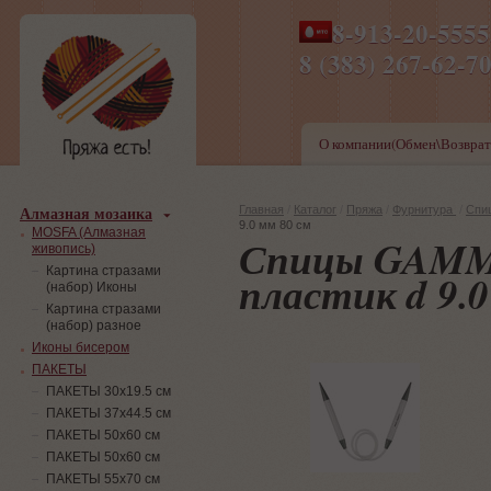
8-913-20-555
ПН-ПТ 8-17,СБ-ВС 9-1
8 (383) 267-6
О компании(Обмен\Возврат
Алмазная мозаика
Главная
/
Каталог
/
Пряжа
/
Фурнитура
/
Спи
9.0 мм 80 см
MOSFA (Алмазная
Спицы GAMM
живопись)
Картина стразами
пластик d 9.0
(набор) Иконы
Картина стразами
(набор) разное
Иконы бисером
ПАКЕТЫ
ПАКЕТЫ 30х19.5 см
ПАКЕТЫ 37х44.5 см
ПАКЕТЫ 50х60 см
ПАКЕТЫ 50х60 см
ПАКЕТЫ 55х70 см