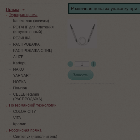
Пряжа
Розничная цена за упаковку при 
Турецкая пряжа
Канеколон (косички)
РОТАНГ для плетения
(искусственный)
PЕЗИНКА
РАСПРОДАЖА
РАСПРОДАЖА СПИЦ
-
ALIZE
Kartopu
NAKO
Заказать
YARNART
НОРКА
Помпон
СELEBI etamin
(РАСПРОДАЖА)
По германской технологии
COLOR CITY
VITA
Кролик
Российская пряжа
Синтепух (наполнитель)