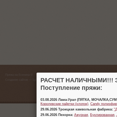
ГЛАВНЫЙ
Пряжа на Есенина ©
(383) 
РАСЧЕТ НАЛИЧНЫМИ!!! З
Создание сайтов
— 1gt.ru
Поступление пряжи:
г. Новосиб
03.08.2026 Лама-Урал (ПЯТКА, МОЧАЛКА,СУ
Королевские пайетки (хлопок)
,
Candy полиэфир
29.06.2026 Троицкая камвольная фабрика:
"
29.06.2026 Пехорка:
Ажурная
,
Буклированная
,