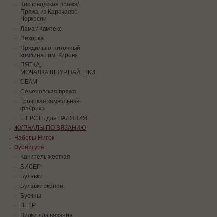
Кисловодская пряжа/
Пряжа из Карачаево-
Черкесии
Лама / Камтекс
Пехорка
Прядильно-ниточный
комбинат им. Кирова
ПЯТКА,
МОЧАЛКА,ШНУР,ПАЙЕТКИ
СЕАМ
Семеновская пряжа
Троицкая камвольная
фабрика
ШЕРСТЬ для ВАЛЯНИЯ
ЖУРНАЛЫ ПО ВЯЗАНИЮ
Наборы Ниток
Фурнитура
Канитель жесткая
БИСЕР
Булавки
Булавки эконом.
Бусины
ВЕЕР
Вилки для вязания