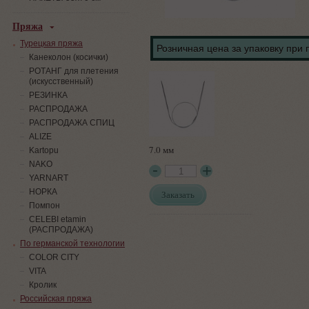
Пряжа
Турецкая пряжа
Розничная цена за упаковку при 
Канеколон (косички)
РОТАНГ для плетения
(искусственный)
PЕЗИНКА
РАСПРОДАЖА
РАСПРОДАЖА СПИЦ
ALIZE
7.0 мм
Kartopu
NAKO
YARNART
НОРКА
Заказать
Помпон
СELEBI etamin
(РАСПРОДАЖА)
По германской технологии
COLOR CITY
VITA
Кролик
Российская пряжа