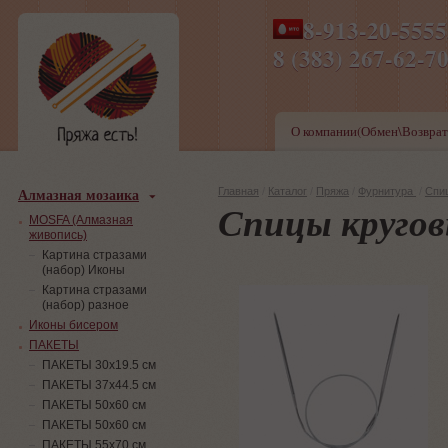
8-913-20-555
ПН-ПТ 8-17,СБ-ВС 9-1
8 (383) 267-6
О компании(Обмен\Возврат
Алмазная мозаика
Главная
/
Каталог
/
Пряжа
/
Фурнитура
/
Спи
Спицы кругов
MOSFA (Алмазная
живопись)
Картина стразами
(набор) Иконы
Картина стразами
(набор) разное
Иконы бисером
ПАКЕТЫ
ПАКЕТЫ 30х19.5 см
ПАКЕТЫ 37х44.5 см
ПАКЕТЫ 50х60 см
ПАКЕТЫ 50х60 см
ПАКЕТЫ 55х70 см