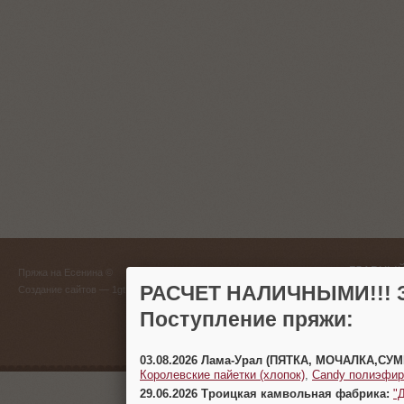
ГЛАВНЫЙ
Пряжа на Есенина ©
(383) 
РАСЧЕТ НАЛИЧНЫМИ!!! З
Создание сайтов
— 1gt.ru
Поступление пряжи:
г. Новосиб
03.08.2026 Лама-Урал (ПЯТКА, МОЧАЛКА,СУ
Королевские пайетки (хлопок)
,
Candy полиэфир
29.06.2026 Троицкая камвольная фабрика:
"