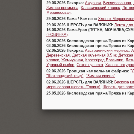
29.06.2026 Пехорка:
Ажурная
,
Буклированная
,
Зимняя премьера
,
Классический хлопок
,
Летня
Мериносовая
.
29.06.2026 Лама / Камтекс:
Хлопок Мерсеризо
29.06.2026 ШЕРСТЬ для ВАЛЯНИЯ:
Лента для
16.06.2026 Лама-Урал (ПЯТКА, МОЧАЛКА,СУ
(НОВИНКА)
.
08.06.2026 Кисловодская пряжа/Пряжа из Ка
03.06.2026 Кисловодская пряжа/Пряжа из Ка
02.06.2026 Пехорка:
Австралийский меринос
,
А
Деревенская
,
Детская объемная 0.5 кг.
Детская
хлопок
,
Жемчужная
,
Кроссбред Бразилии
,
Летн
Удачный выбор
,
Секрет успеха
,
Хлопок натура
02.06.2026 Троицкая камвольная фабрика:
"
"Шотландский твид"
,
"Зимняя сказка"
.
02.06.2026 ШЕРСТЬ для ВАЛЯНИЯ:
Вискоза цв
мериносовая шерсть (Троицк)
,
Шерсть для валя
25.05.2026 Кисловодская пряжа/Пряжа из Ка