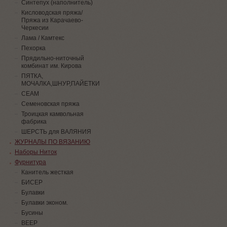
Синтепух (наполнитель)
Кисловодская пряжа/
Пряжа из Карачаево-
Черкесии
Лама / Камтекс
Пехорка
Прядильно-ниточный
комбинат им. Кирова
ПЯТКА,
МОЧАЛКА,ШНУР,ПАЙЕТКИ
СЕАМ
Семеновская пряжа
Троицкая камвольная
фабрика
ШЕРСТЬ для ВАЛЯНИЯ
ЖУРНАЛЫ ПО ВЯЗАНИЮ
Наборы Ниток
Фурнитура
Канитель жесткая
БИСЕР
Булавки
Булавки эконом.
Бусины
ВЕЕР