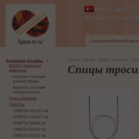
8-913-20-555
ПН-ПТ 8-17,СБ-ВС 9-1
8 (383) 267-6
О компании(Обмен\Возврат
Алмазная мозаика
Главная
/
Каталог
/
Пряжа
/
Фурнитура
/
Спи
Спицы троси
MOSFA (Алмазная
живопись)
Картина стразами
(набор) Иконы
Картина стразами
(набор) разное
Иконы бисером
ПАКЕТЫ
ПАКЕТЫ 30х19.5 см
ПАКЕТЫ 37х44.5 см
ПАКЕТЫ 50х60 см
ПАКЕТЫ 50х60 см
ПАКЕТЫ 55х70 см