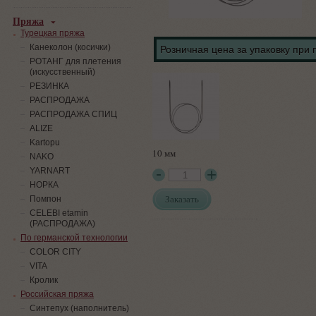
Пряжа
Турецкая пряжа
Канеколон (косички)
Розничная цена за упаковку при 
РОТАНГ для плетения
(искусственный)
PЕЗИНКА
РАСПРОДАЖА
РАСПРОДАЖА СПИЦ
ALIZE
Kartopu
10 мм
NAKO
YARNART
НОРКА
Заказать
Помпон
СELEBI etamin
(РАСПРОДАЖА)
По германской технологии
COLOR CITY
VITA
Кролик
Российская пряжа
Синтепух (наполнитель)