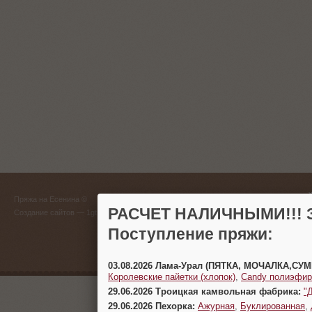
ГЛАВНЫЙ
Пряжа на Есенина ©
(383) 
РАСЧЕТ НАЛИЧНЫМИ!!! З
Создание сайтов
— 1gt.ru
Поступление пряжи:
г. Новосиб
03.08.2026 Лама-Урал (ПЯТКА, МОЧАЛКА,СУ
Королевские пайетки (хлопок)
,
Candy полиэфир
29.06.2026 Троицкая камвольная фабрика:
"
29.06.2026 Пехорка:
Ажурная
,
Буклированная
,