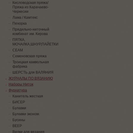
Кисловодская пряжа/
Пряжа из Карачаево-
Черкесии
Лама / Камтекс
Пехорка
Прядильно-ниточный
комбинат им. Кирова
ПЯТКА,
МОЧАЛКА,ШНУР,ПАЙЕТКИ
СЕАМ
Семеновская пряжа
Троицкая камвольная
фабрика
ШЕРСТЬ для ВАЛЯНИЯ
ЖУРНАЛЫ ПО ВЯЗАНИЮ
Наборы Ниток
Фурнитура
Канитель жесткая
БИСЕР
Булавки
Булавки эконом.
Бусины
ВЕЕР
Вилки для вязания