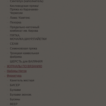
Синтепух (наполнитель)
Кисловодская пряжа/
Пряжа из Карачаево-
Черкесии
Лама / Камтекс
Пехорка
Прядильно-ниточный
комбинат им. Кирова
ПЯТКА,
МОЧАЛКА,ШНУР,ПАЙЕТКИ
СЕАМ
Семеновская пряжа
Троицкая камвольная
фабрика
ШЕРСТЬ для ВАЛЯНИЯ
ЖУРНАЛЫ ПО ВЯЗАНИЮ
Наборы Ниток
Фурнитура
Канитель жесткая
БИСЕР
Булавки
Булавки эконом.
Бусины
ВЕЕР