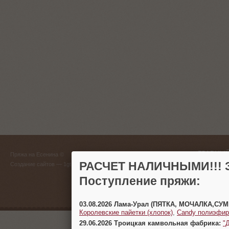
ГЛАВНЫЙ
Пряжа на Есенина ©
(383) 
РАСЧЕТ НАЛИЧНЫМИ!!! З
Создание сайтов
— 1gt.ru
Поступление пряжи:
г. Новосиб
03.08.2026 Лама-Урал (ПЯТКА, МОЧАЛКА,СУ
Королевские пайетки (хлопок)
,
Candy полиэфир
29.06.2026 Троицкая камвольная фабрика:
"