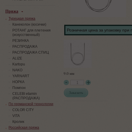
Пряжа
Турецкая пряжа
Канеколон (косички)
Розничная цена за упаковку при 
РОТАНГ для плетения
(искусственный)
PЕЗИНКА
РАСПРОДАЖА
РАСПРОДАЖА СПИЦ
ALIZE
Kartopu
NAKO
9.0 мм
YARNART
НОРКА
Помпон
Заказать
СELEBI etamin
(РАСПРОДАЖА)
По германской технологии
COLOR CITY
VITA
Кролик
Российская пряжа