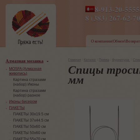
8-913-20-555
ПН-ПТ 8-17,СБ-ВС 9-1
8 (383) 267-6
О компании(Обмен\Возврат
Алмазная мозаика
Главная
/
Каталог
/
Пряжа
/
Фурнитура
/
Спи
Спицы троси
MOSFA (Алмазная
живопись)
мм
Картина стразами
(набор) Иконы
Картина стразами
(набор) разное
Иконы бисером
ПАКЕТЫ
ПАКЕТЫ 30х19.5 см
ПАКЕТЫ 37х44.5 см
ПАКЕТЫ 50х60 см
ПАКЕТЫ 50х60 см
ПАКЕТЫ 55х70 см