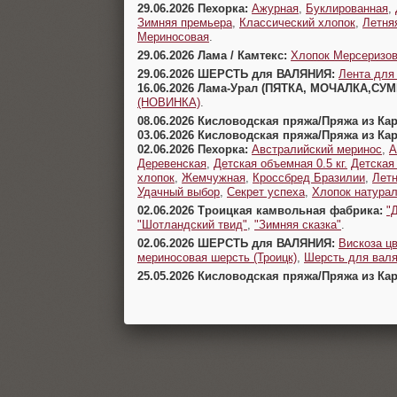
29.06.2026 Пехорка:
Ажурная
,
Буклированная
,
Зимняя премьера
,
Классический хлопок
,
Летня
Мериносовая
.
29.06.2026 Лама / Камтекс:
Хлопок Мерсеризо
29.06.2026 ШЕРСТЬ для ВАЛЯНИЯ:
Лента для
16.06.2026 Лама-Урал (ПЯТКА, МОЧАЛКА,СУ
(НОВИНКА)
.
08.06.2026 Кисловодская пряжа/Пряжа из Ка
03.06.2026 Кисловодская пряжа/Пряжа из Ка
02.06.2026 Пехорка:
Австралийский меринос
,
А
Деревенская
,
Детская объемная 0.5 кг.
Детская
хлопок
,
Жемчужная
,
Кроссбред Бразилии
,
Летн
Удачный выбор
,
Секрет успеха
,
Хлопок натура
02.06.2026 Троицкая камвольная фабрика:
"
"Шотландский твид"
,
"Зимняя сказка"
.
02.06.2026 ШЕРСТЬ для ВАЛЯНИЯ:
Вискоза цв
мериносовая шерсть (Троицк)
,
Шерсть для валя
25.05.2026 Кисловодская пряжа/Пряжа из Ка