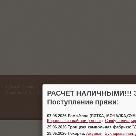
ГЛАВНЫЙ
Пряжа на Есенина ©
(383) 
РАСЧЕТ НАЛИЧНЫМИ!!! З
Создание сайтов
— 1gt.ru
Поступление пряжи:
г. Новосиб
03.08.2026 Лама-Урал (ПЯТКА, МОЧАЛКА,СУ
Королевские пайетки (хлопок)
,
Candy полиэфир
29.06.2026 Троицкая камвольная фабрика:
"
29.06.2026 Пехорка:
Ажурная
,
Буклированная
,