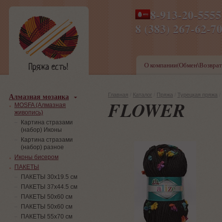
8-913-20-555
ПН-ПТ 8-17,СБ-ВС 9-1
8 (383) 267-6
О компании(Обмен\Возврат
Алмазная мозаика
Главная
/
Каталог
/
Пряжа
/
Турецкая пряжа
/
FLOWER
MOSFA (Алмазная
живопись)
Картина стразами
(набор) Иконы
Картина стразами
(набор) разное
Иконы бисером
ПАКЕТЫ
ПАКЕТЫ 30х19.5 см
ПАКЕТЫ 37х44.5 см
ПАКЕТЫ 50х60 см
ПАКЕТЫ 50х60 см
ПАКЕТЫ 55х70 см