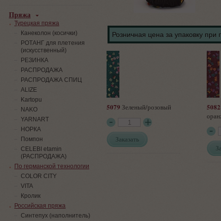
Пряжа
Турецкая пряжа
Канеколон (косички)
Розничная цена за упаковку при 
РОТАНГ для плетения
(искусственный)
PЕЗИНКА
РАСПРОДАЖА
РАСПРОДАЖА СПИЦ
ALIZE
Kartopu
5079
5082
Зеленый/розовый
NAKO
оран
YARNART
НОРКА
Заказать
Помпон
З
СELEBI etamin
(РАСПРОДАЖА)
По германской технологии
COLOR CITY
VITA
Кролик
Российская пряжа
Синтепух (наполнитель)