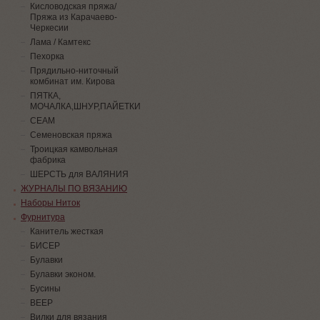
Кисловодская пряжа/
Пряжа из Карачаево-
Черкесии
Лама / Камтекс
Пехорка
Прядильно-ниточный
комбинат им. Кирова
ПЯТКА,
МОЧАЛКА,ШНУР,ПАЙЕТКИ
СЕАМ
Семеновская пряжа
Троицкая камвольная
фабрика
ШЕРСТЬ для ВАЛЯНИЯ
ЖУРНАЛЫ ПО ВЯЗАНИЮ
Наборы Ниток
Фурнитура
Канитель жесткая
БИСЕР
Булавки
Булавки эконом.
Бусины
ВЕЕР
Вилки для вязания