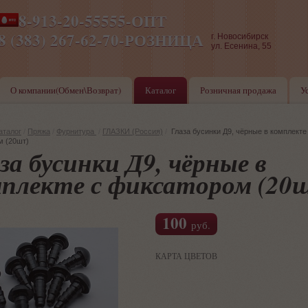
8-913-20-55555-ОПТ
ПН-ПТ 8-17,СБ-ВС 9-17
8 (383) 267-62-70-РОЗНИЦА
г. Новосибирск
ул. Есенина, 55
О компании(Обмен\Возврат)
Каталог
Розничная продажа
У
аталог
/
Пряжа
/
Фурнитура
/
ГЛАЗКИ (Россия)
/
Глаза бусинки Д9, чёрные в комплекте
м (20шт)
за бусинки Д9, чёрные в
плекте с фиксатором (20
100
руб.
КАРТА ЦВЕТОВ