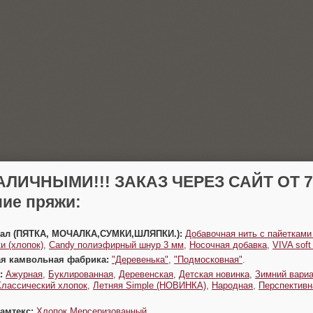
АЛИЧНЫМИ!!! ЗАКАЗ ЧЕРЕЗ САЙТ ОТ 70
ие пряжи:
Урал (ПЯТКА, МОЧАЛКА,СУМКИ,ШЛЯПКИ.):
Добавочная нить с пайетками
и (хлопок)
,
Candy полиэфирный шнур 3 мм
,
Носочная добавка
,
VIVA sof
ая камвольная фабрика:
"Деревенька"
,
"Подмосковная"
.
:
Ажурная
,
Буклированная
,
Деревенская
,
Детская новинка
,
Зимний вариа
Классический хлопок
,
Летняя Simple (НОВИНКА)
,
Народная
,
Перспективн
Камтекс:
Хлопок Мерсеризованный
.