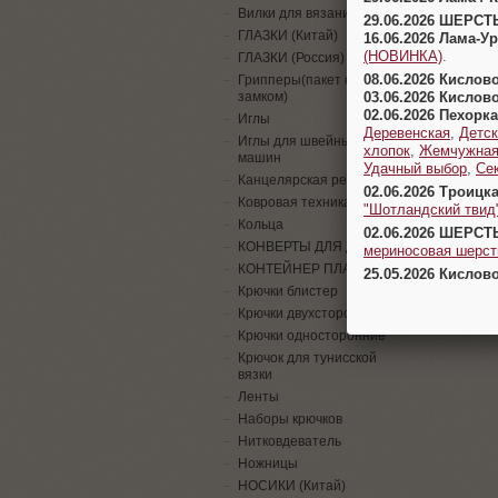
Вилки для вязания
29.06.2026 ШЕРСТ
ГЛАЗКИ (Китай)
16.06.2026 Лама-
(НОВИНКА)
.
ГЛАЗКИ (Россия)
08.06.2026 Кислов
Грипперы(пакет с
03.06.2026 Кислов
замком)
02.06.2026 Пехорка
Иглы
Деревенская
,
Детск
Иглы для швейных
хлопок
,
Жемчужна
машин
Удачный выбор
,
Се
Канцелярская резинка
02.06.2026 Троицк
Ковровая техника
"Шотландский твид
Кольца
02.06.2026 ШЕРСТ
КОНВЕРТЫ ДЛЯ ДЕНЕГ
мериносовая шерсть
КОНТЕЙНЕР ПЛАСТИК
25.05.2026 Кислов
Крючки блистер
Крючки двухсторонние
Крючки односторонние
Крючок для тунисской
вязки
Ленты
Наборы крючков
Нитковдеватель
Ножницы
НОСИКИ (Китай)