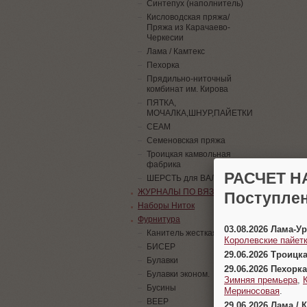
Синтепух (наполнитель)
Кисловодская пряжа/
Пряжа из Карачаево-
Черкесии
Лама / Камтекс
Пехорка
Прядильно-ниточный
комбинат им. Кирова
ПЯТКА,
МОЧАЛКА,ШНУР,ПАЙЕТКИ
СЕАМ
Семеновская пряжа
Троицкая камвольная
фабрика
РАСЧЕТ Н
ШЕРСТЬ для ВАЛЯНИЯ
ЖУРНАЛЫ ПО ВЯЗАНИЮ
Поступлен
Наборы Ниток
Фурнитура
03.08.2026 Лама-
Канитель жесткая
Королевские пайетк
БИСЕР
29.06.2026 Троицк
Булавки
29.06.2026 Пехорка
Булавки эконом.
Зимняя премьера
,
Бусины
Мериносовая
.
ВЕЕР
29.06.2026 Лама / 