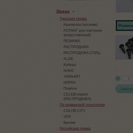
Пряжа
Турецкая пряжа
Канеколон (косички)
Розничн
РОТАНГ для плетения
(искусственный)
PЕЗИНКА
РАСПРОДАЖА
РАСПРОДАЖА СПИЦ
ALIZE
Kartopu
-
NAKO
YARNART
НОРКА
Заказат
Помпон
СELEBI etamin
(РАСПРОДАЖА)
По германской технологии
COLOR CITY
VITA
Кролик
Российская пряжа