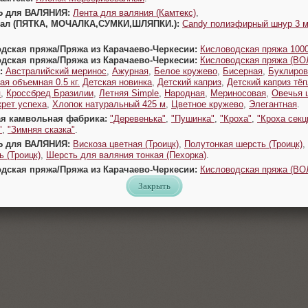
Ь для ВАЛЯНИЯ:
Лента для валяния (Камтекс)
,
Урал (ПЯТКА, МОЧАЛКА,СУМКИ,ШЛЯПКИ.):
Candy полиэфирный шнур 3 
одская пряжа/Пряжа из Карачаево-Черкесии:
Кисловодская пряжа 1000
одская пряжа/Пряжа из Карачаево-Черкесии:
Кисловодская пряжа (В
:
Австралийский меринос
,
Ажурная
,
Белое кружево
,
Бисерная
,
Буклиров
ая объемная 0.5 кг.
Детская новинка
,
Детский каприз
,
Детский каприз тё
я
,
Кроссбред Бразилии
,
Летняя Simple
,
Народная
,
Мериносовая
,
Овечья 
крет успеха
,
Хлопок натуральный 425 м
,
Цветное кружево
,
Элегантная
.
ая камвольная фабрика:
"Деревенька"
,
"Пушинка"
,
"Кроха"
,
"Кроха секц
"
,
"Зимняя сказка"
.
Ь для ВАЛЯНИЯ:
Вискоза цветная (Троицк)
,
Полутонкая шерсть (Троицк)
,
 (Троицк)
,
Шерсть для валяния тонкая (Пехорка)
.
одская пряжа/Пряжа из Карачаево-Черкесии:
Кисловодская пряжа (В
Закрыть