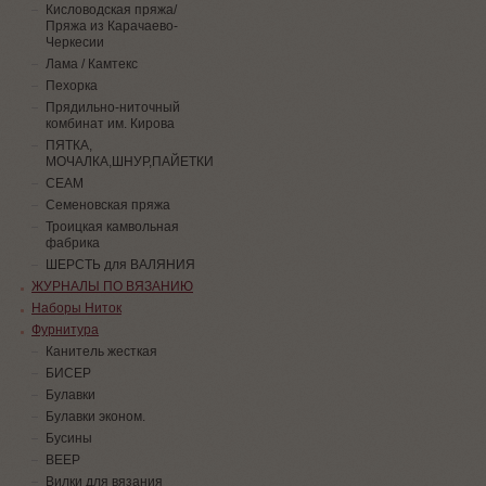
Кисловодская пряжа/
Пряжа из Карачаево-
Черкесии
Лама / Камтекс
Пехорка
Прядильно-ниточный
комбинат им. Кирова
ПЯТКА,
МОЧАЛКА,ШНУР,ПАЙЕТКИ
СЕАМ
Семеновская пряжа
Троицкая камвольная
фабрика
ШЕРСТЬ для ВАЛЯНИЯ
ЖУРНАЛЫ ПО ВЯЗАНИЮ
Наборы Ниток
Фурнитура
Канитель жесткая
БИСЕР
Булавки
Булавки эконом.
Бусины
ВЕЕР
Вилки для вязания