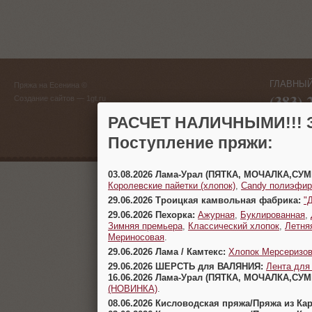
ГЛАВНЫЙ
Пряжа на Есенина ©
(383) 
Создание сайтов
— 1gt.ru
г. Новосиб
РАСЧЕТ НАЛИЧНЫМИ!!! З
Поступление пряжи:
03.08.2026 Лама-Урал (ПЯТКА, МОЧАЛКА,СУ
Королевские пайетки (хлопок)
,
Candy полиэфир
29.06.2026 Троицкая камвольная фабрика:
"
29.06.2026 Пехорка:
Ажурная
,
Буклированная
,
Зимняя премьера
,
Классический хлопок
,
Летня
Мериносовая
.
29.06.2026 Лама / Камтекс:
Хлопок Мерсеризо
29.06.2026 ШЕРСТЬ для ВАЛЯНИЯ:
Лента для
16.06.2026 Лама-Урал (ПЯТКА, МОЧАЛКА,СУ
(НОВИНКА)
.
08.06.2026 Кисловодская пряжа/Пряжа из Ка