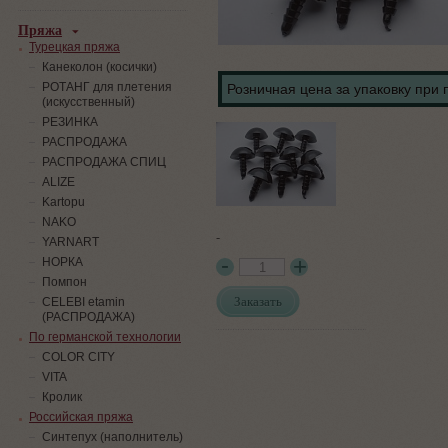
Пряжа
Турецкая пряжа
Канеколон (косички)
РОТАНГ для плетения
Розничная цена за упаковку при 
(искусственный)
PЕЗИНКА
РАСПРОДАЖА
РАСПРОДАЖА СПИЦ
ALIZE
Kartopu
NAKO
-
YARNART
НОРКА
Помпон
Заказать
СELEBI etamin
(РАСПРОДАЖА)
По германской технологии
COLOR CITY
VITA
Кролик
Российская пряжа
Синтепух (наполнитель)