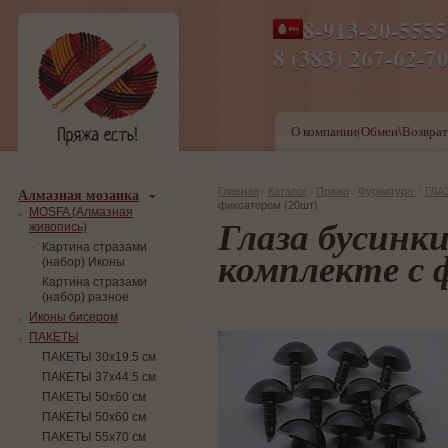
8-913-20-555
ПН-ПТ 8-17,СБ-ВС 9-1
8 (383) 267-6
О компании(Обмен\Возврат
Алмазная мозаика
Главная
/
Каталог
/
Пряжа
/
Фурнитура
/
ГЛА
фиксатором (20шт)
MOSFA (Алмазная
Глаза бусинки
живопись)
Картина стразами
комплекте с 
(набор) Иконы
Картина стразами
(набор) разное
Иконы бисером
ПАКЕТЫ
ПАКЕТЫ 30х19.5 см
ПАКЕТЫ 37х44.5 см
ПАКЕТЫ 50х60 см
ПАКЕТЫ 50х60 см
ПАКЕТЫ 55х70 см