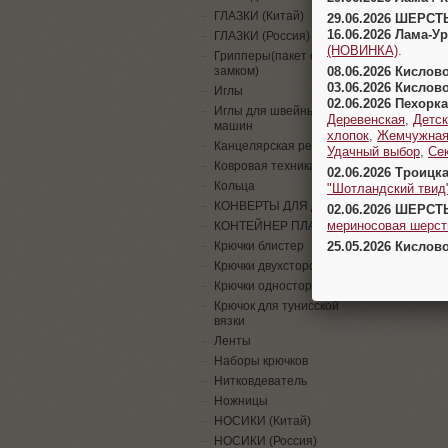
ГЛАЗКИ (Китай)
29.06.2026 ШЕРСТ
16.06.2026 Лама-
ГЛАЗКИ (Россия)
(НОВИНКА)
.
Грипперы(пакет с
08.06.2026 Кислов
замком)
03.06.2026 Кислов
Иглы
02.06.2026 Пехорка
Иглы для швейных
Деревенская
,
Детск
машин
хлопок
,
Жемчужна
Канцелярская резинка
Удачный выбор
,
Се
Ковровая техника
02.06.2026 Троицк
Кольца
"Шотландский твид
КОНВЕРТЫ ДЛЯ ДЕНЕГ
02.06.2026 ШЕРСТ
мериносовая шерсть
КОНТЕЙНЕР ПЛАСТИК
25.05.2026 Кислов
Крючки блистер
Крючки двухсторонние
Крючки односторонние
Крючок для тунисской
вязки
Ленты
Наборы крючков
Нитковдеватель
Ножницы
НОСИКИ (Китай)
НОСИКИ (Россия)