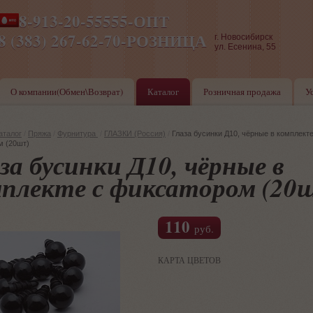
8-913-20-55555-ОПТ
ПН-ПТ 8-17,СБ-ВС 9-17
8 (383) 267-62-70-РОЗНИЦА
г. Новосибирск
ул. Есенина, 55
О компании(Обмен\Возврат)
Каталог
Розничная продажа
У
аталог
/
Пряжа
/
Фурнитура
/
ГЛАЗКИ (Россия)
/
Глаза бусинки Д10, чёрные в комплекте
м (20шт)
за бусинки Д10, чёрные в
плекте с фиксатором (20
110
руб.
КАРТА ЦВЕТОВ