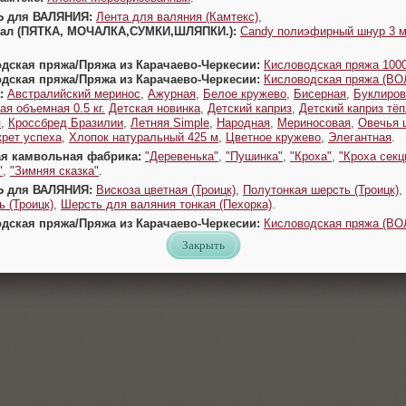
Ь для ВАЛЯНИЯ:
Лента для валяния (Камтекс)
,
Урал (ПЯТКА, МОЧАЛКА,СУМКИ,ШЛЯПКИ.):
Candy полиэфирный шнур 3 
одская пряжа/Пряжа из Карачаево-Черкесии:
Кисловодская пряжа 1000
одская пряжа/Пряжа из Карачаево-Черкесии:
Кисловодская пряжа (В
:
Австралийский меринос
,
Ажурная
,
Белое кружево
,
Бисерная
,
Буклиров
ая объемная 0.5 кг.
Детская новинка
,
Детский каприз
,
Детский каприз тё
я
,
Кроссбред Бразилии
,
Летняя Simple
,
Народная
,
Мериносовая
,
Овечья 
крет успеха
,
Хлопок натуральный 425 м
,
Цветное кружево
,
Элегантная
.
ая камвольная фабрика:
"Деревенька"
,
"Пушинка"
,
"Кроха"
,
"Кроха секц
"
,
"Зимняя сказка"
.
Ь для ВАЛЯНИЯ:
Вискоза цветная (Троицк)
,
Полутонкая шерсть (Троицк)
,
 (Троицк)
,
Шерсть для валяния тонкая (Пехорка)
.
одская пряжа/Пряжа из Карачаево-Черкесии:
Кисловодская пряжа (В
Закрыть