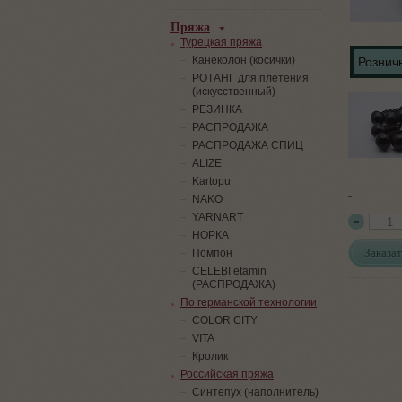
Пряжа
Турецкая пряжа
Канеколон (косички)
Розничн
РОТАНГ для плетения
(искусственный)
PЕЗИНКА
РАСПРОДАЖА
РАСПРОДАЖА СПИЦ
ALIZE
Kartopu
-
NAKO
YARNART
НОРКА
Заказат
Помпон
СELEBI etamin
(РАСПРОДАЖА)
По германской технологии
COLOR CITY
VITA
Кролик
Российская пряжа
Синтепух (наполнитель)