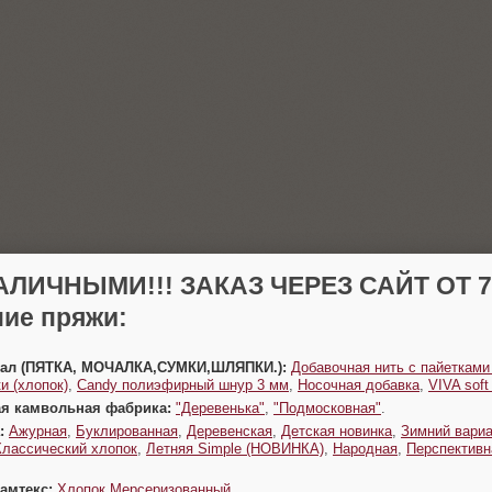
АЛИЧНЫМИ!!! ЗАКАЗ ЧЕРЕЗ САЙТ ОТ 70
ие пряжи:
Урал (ПЯТКА, МОЧАЛКА,СУМКИ,ШЛЯПКИ.):
Добавочная нить с пайетками
и (хлопок)
,
Candy полиэфирный шнур 3 мм
,
Носочная добавка
,
VIVA sof
ая камвольная фабрика:
"Деревенька"
,
"Подмосковная"
.
:
Ажурная
,
Буклированная
,
Деревенская
,
Детская новинка
,
Зимний вариа
Классический хлопок
,
Летняя Simple (НОВИНКА)
,
Народная
,
Перспективн
Камтекс:
Хлопок Мерсеризованный
.