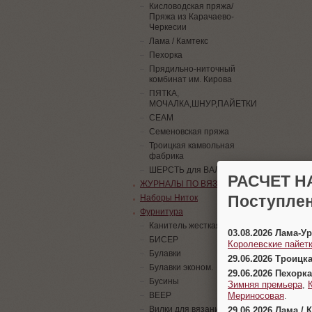
Кисловодская пряжа/
Пряжа из Карачаево-
Черкесии
Лама / Камтекс
Пехорка
Прядильно-ниточный
комбинат им. Кирова
ПЯТКА,
МОЧАЛКА,ШНУР,ПАЙЕТКИ
СЕАМ
Семеновская пряжа
Троицкая камвольная
фабрика
ШЕРСТЬ для ВАЛЯНИЯ
РАСЧЕТ Н
ЖУРНАЛЫ ПО ВЯЗАНИЮ
Поступлен
Наборы Ниток
Фурнитура
Канитель жесткая
03.08.2026 Лама-
БИСЕР
Королевские пайетк
Булавки
29.06.2026 Троицк
Булавки эконом.
29.06.2026 Пехорка
Бусины
Зимняя премьера
,
Мериносовая
.
ВЕЕР
Вилки для вязания
29.06.2026 Лама / 