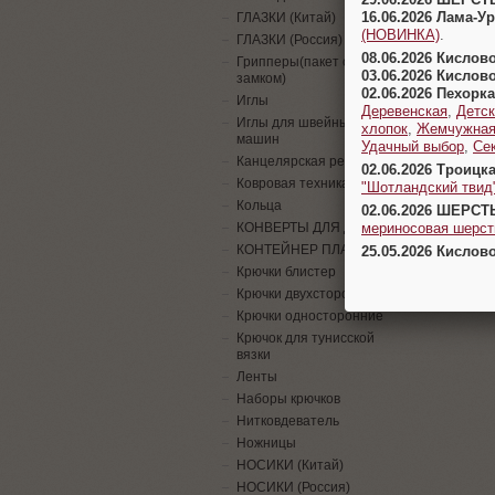
16.06.2026 Лама-
ГЛАЗКИ (Китай)
(НОВИНКА)
.
ГЛАЗКИ (Россия)
08.06.2026 Кислов
Грипперы(пакет с
03.06.2026 Кислов
замком)
02.06.2026 Пехорка
Иглы
Деревенская
,
Детск
Иглы для швейных
хлопок
,
Жемчужна
машин
Удачный выбор
,
Се
Канцелярская резинка
02.06.2026 Троицк
Ковровая техника
"Шотландский твид
Кольца
02.06.2026 ШЕРСТ
мериносовая шерсть
КОНВЕРТЫ ДЛЯ ДЕНЕГ
КОНТЕЙНЕР ПЛАСТИК
25.05.2026 Кислов
Крючки блистер
Крючки двухсторонние
Крючки односторонние
Крючок для тунисской
вязки
Ленты
Наборы крючков
Нитковдеватель
Ножницы
НОСИКИ (Китай)
НОСИКИ (Россия)