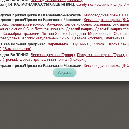
Урал (ПЯТКА, МОЧАЛКА,СУМКИ,ШЛЯПКИ.):
Candy полиэфирный шнур 3 
одская пряжа/Пряжа из Карачаево-Черкесии:
Кисловодская пряжа 1000
одская пряжа/Пряжа из Карачаево-Черкесии:
Кисловодская пряжа (В
:
Австралийский меринос
,
Ажурная
,
Белое кружево
,
Бисерная
,
Буклиров
ая объемная 0.5 кг.
Детская новинка
,
Детский каприз
,
Детский каприз тё
я
,
Кроссбред Бразилии
,
Летняя Simple
,
Народная
,
Мериносовая
,
Овечья 
крет успеха
,
Хлопок натуральный 425 м
,
Цветное кружево
,
Элегантная
.
ая камвольная фабрика:
"Деревенька"
,
"Пушинка"
,
"Кроха"
,
"Кроха секц
"
,
"Зимняя сказка"
.
Ь для ВАЛЯНИЯ:
Вискоза цветная (Троицк)
,
Полутонкая шерсть (Троицк)
,
 (Троицк)
,
Шерсть для валяния тонкая (Пехорка)
.
одская пряжа/Пряжа из Карачаево-Черкесии:
Кисловодская пряжа (В
Закрыть