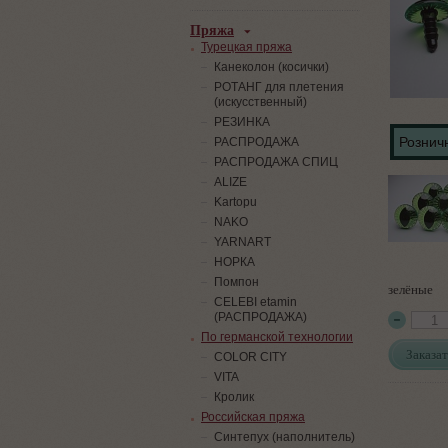
Пряжа
Турецкая пряжа
Канеколон (косички)
РОТАНГ для плетения
(искусственный)
PЕЗИНКА
Розничн
РАСПРОДАЖА
РАСПРОДАЖА СПИЦ
ALIZE
Kartopu
NAKO
YARNART
НОРКА
Помпон
зелёные
СELEBI etamin
(РАСПРОДАЖА)
По германской технологии
Заказат
COLOR CITY
VITA
Кролик
Российская пряжа
Синтепух (наполнитель)