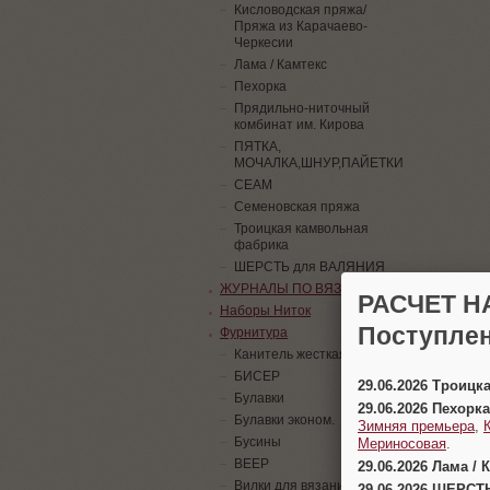
Кисловодская пряжа/
Пряжа из Карачаево-
Черкесии
Лама / Камтекс
Пехорка
Прядильно-ниточный
комбинат им. Кирова
ПЯТКА,
МОЧАЛКА,ШНУР,ПАЙЕТКИ
СЕАМ
Семеновская пряжа
Троицкая камвольная
фабрика
ШЕРСТЬ для ВАЛЯНИЯ
ЖУРНАЛЫ ПО ВЯЗАНИЮ
РАСЧЕТ Н
Наборы Ниток
Поступлен
Фурнитура
Канитель жесткая
БИСЕР
29.06.2026 Троицк
Булавки
29.06.2026 Пехорка
Булавки эконом.
Зимняя премьера
,
Бусины
Мериносовая
.
ВЕЕР
29.06.2026 Лама / 
Вилки для вязания
29.06.2026 ШЕРСТ