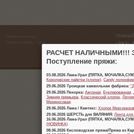
ГЛАВНЫЙ
Пряжа на Есенина ©
(383) 
Создание сайтов
— 1gt.ru
г. Новосиб
РАСЧЕТ НАЛИЧНЫМИ!!! З
Поступление пряжи:
03.08.2026 Лама-Урал (ПЯТКА, МОЧАЛКА,СУ
Королевские пайетки (хлопок)
,
Candy полиэфир
29.06.2026 Троицкая камвольная фабрика:
"
29.06.2026 Пехорка:
Ажурная
,
Буклированная
,
Зимняя премьера
,
Классический хлопок
,
Летня
Мериносовая
.
29.06.2026 Лама / Камтекс:
Хлопок Мерсеризо
29.06.2026 ШЕРСТЬ для ВАЛЯНИЯ:
Лента для
16.06.2026 Лама-Урал (ПЯТКА, МОЧАЛКА,СУ
(НОВИНКА)
.
08.06.2026 Кисловодская пряжа/Пряжа из Ка