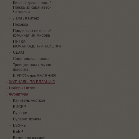
Кисловодская пряжа/
Пряжа из Карачаево-
Черкесии
Лама / Камтекс
Пехорка
Прядильно-ниточный
комбинат им. Кирова
ПЯТКА,
МОЧАЛКА,ШНУР,ПАЙЕТКИ
СЕАМ
Семеновская пряжа
Троицкая камвольная
фабрика
ШЕРСТЬ для ВАЛЯНИЯ
ЖУРНАЛЫ ПО ВЯЗАНИЮ
Наборы Ниток
Фурнитура
Канитель жесткая
БИСЕР
Булавки
Булавки эконом.
Бусины
ВЕЕР
Вилки для вязания