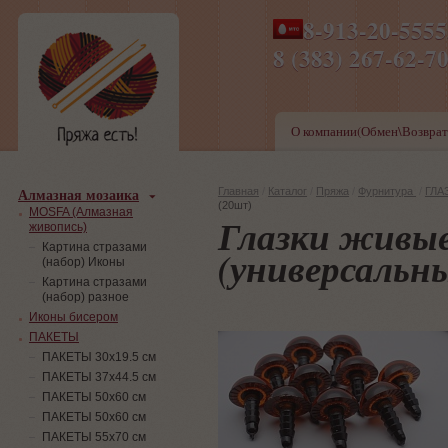
8-913-20-555
ПН-ПТ 8-17,СБ-ВС 9-1
8 (383) 267-6
О компании(Обмен\Возврат
Алмазная мозаика
Главная
/
Каталог
/
Пряжа
/
Фурнитура
/
ГЛА
(20шт)
MOSFA (Алмазная
Глазки живые
живопись)
Картина стразами
(универсальн
(набор) Иконы
Картина стразами
(набор) разное
Иконы бисером
ПАКЕТЫ
ПАКЕТЫ 30х19.5 см
ПАКЕТЫ 37х44.5 см
ПАКЕТЫ 50х60 см
ПАКЕТЫ 50х60 см
ПАКЕТЫ 55х70 см