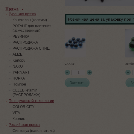
Пряжа
Турецкая пряжа
Розничная цена за упаковку при 
Канеколон (косички)
РОТАНГ для плетения
(искусственный)
PЕЗИНКА
РАСПРОДАЖА
РАСПРОДАЖА СПИЦ
ALIZE
Kartopu
синие
зелё
NAKO
YARNART
НОРКА
Заказать
З
Помпон
СELEBI etamin
(РАСПРОДАЖА)
По германской технологии
COLOR CITY
VITA
Кролик
Российская пряжа
Синтепух (наполнитель)