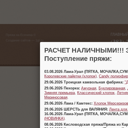
ГЛАВНЫЙ
Пряжа на Есенина ©
(383) 
Создание сайтов
— 1gt.ru
г. Новосиб
РАСЧЕТ НАЛИЧНЫМИ!!! З
Поступление пряжи:
03.08.2026 Лама-Урал (ПЯТКА, МОЧАЛКА,СУ
Королевские пайетки (хлопок)
,
Candy полиэфир
29.06.2026 Троицкая камвольная фабрика:
"
29.06.2026 Пехорка:
Ажурная
,
Буклированная
,
Зимняя премьера
,
Классический хлопок
,
Летня
Мериносовая
.
29.06.2026 Лама / Камтекс:
Хлопок Мерсеризо
29.06.2026 ШЕРСТЬ для ВАЛЯНИЯ:
Лента для
16.06.2026 Лама-Урал (ПЯТКА, МОЧАЛКА,СУ
(НОВИНКА)
.
08.06.2026 Кисловодская пряжа/Пряжа из Ка