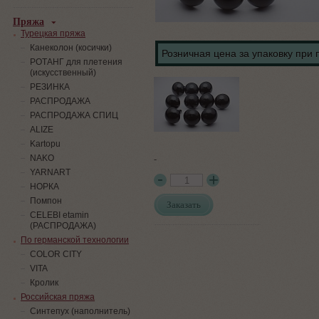
Пряжа
Турецкая пряжа
Канеколон (косички)
Розничная цена за упаковку при 
РОТАНГ для плетения
(искусственный)
PЕЗИНКА
РАСПРОДАЖА
РАСПРОДАЖА СПИЦ
ALIZE
Kartopu
-
NAKO
YARNART
НОРКА
Помпон
Заказать
СELEBI etamin
(РАСПРОДАЖА)
По германской технологии
COLOR CITY
VITA
Кролик
Российская пряжа
Синтепух (наполнитель)