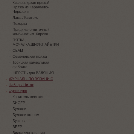
Кисловодская пряжа/
Пряжа из Карачаево-
Черкесии
Лама / Камтекс
Пехорка
Прядильно-ниточный
комбинат им. Кирова
ПЯТКА,
МОЧАЛКА,ШНУР,ПАЙЕТКИ
СЕАМ
Семеновская пряжа
Троицкая камвольная
фабрика
ШЕРСТЬ для ВАЛЯНИЯ
ЖУРНАЛЫ ПО ВЯЗАНИЮ
Наборы Ниток
Фурнитура
Канитель жесткая
БИСЕР
Булавки
Булавки эконом.
Бусины
ВЕЕР
Вилки для вязания