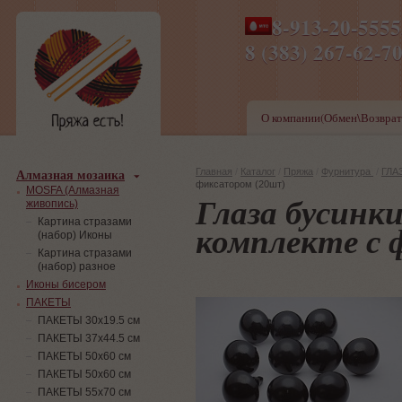
8-913-20-555
ПН-ПТ 8-17,СБ-ВС 9-1
8 (383) 267-6
О компании(Обмен\Возврат
Алмазная мозаика
Главная
/
Каталог
/
Пряжа
/
Фурнитура
/
ГЛА
фиксатором (20шт)
MOSFA (Алмазная
Глаза бусинки
живопись)
Картина стразами
комплекте с 
(набор) Иконы
Картина стразами
(набор) разное
Иконы бисером
ПАКЕТЫ
ПАКЕТЫ 30х19.5 см
ПАКЕТЫ 37х44.5 см
ПАКЕТЫ 50х60 см
ПАКЕТЫ 50х60 см
ПАКЕТЫ 55х70 см