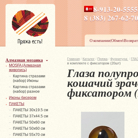
8-913-20-555
ПН-ПТ 8-17,СБ-ВС 9-1
8 (383) 267-6
О компании(Обмен\Возврат
Алмазная мозаика
Главная
/
Каталог
/
Пряжа
/
Фурнитура
/
ГЛА
в комплекте с фиксатором (20шт)
MOSFA (Алмазная
Глаза полупр
живопись)
Картина стразами
кошачий зрач
(набор) Иконы
фиксатором 
Картина стразами
(набор) разное
Иконы бисером
ПАКЕТЫ
ПАКЕТЫ 30х19.5 см
ПАКЕТЫ 37х44.5 см
ПАКЕТЫ 50х60 см
ПАКЕТЫ 50х60 см
ПАКЕТЫ 55х70 см