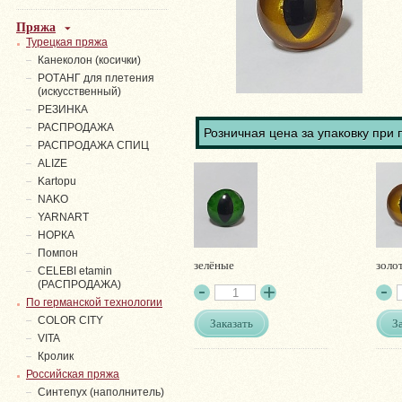
Пряжа
Турецкая пряжа
Канеколон (косички)
РОТАНГ для плетения
(искусственный)
PЕЗИНКА
РАСПРОДАЖА
Розничная цена за упаковку при 
РАСПРОДАЖА СПИЦ
ALIZE
Kartopu
NAKO
YARNART
НОРКА
Помпон
зелёные
золо
СELEBI etamin
(РАСПРОДАЖА)
По германской технологии
COLOR CITY
Заказать
З
VITA
Кролик
Российская пряжа
Синтепух (наполнитель)