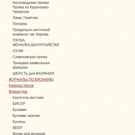
Кисловодская пряжа/
Пряжа из Карачаево-
Черкесии
Лама / Камтекс
Пехорка
Прядильно-ниточный
комбинат им. Кирова
ПЯТКА,
МОЧАЛКА,ШНУР,ПАЙЕТКИ
СЕАМ
Семеновская пряжа
Троицкая камвольная
фабрика
ШЕРСТЬ для ВАЛЯНИЯ
ЖУРНАЛЫ ПО ВЯЗАНИЮ
Наборы Ниток
Фурнитура
Канитель жесткая
БИСЕР
Булавки
Булавки эконом.
Бусины
ВЕЕР
Вилки для вязания