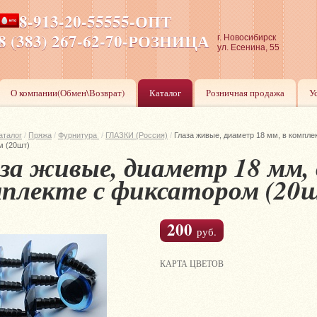
8-913-20-55555-ОПТ
ПН-ПТ 8-17,СБ-ВС 9-17
8 (383) 267-62-70-РОЗНИЦА
г. Новосибирск
ул. Есенина, 55
О компании(Обмен\Возврат)
Каталог
Розничная продажа
У
аталог
/
Пряжа
/
Фурнитура
/
ГЛАЗКИ (Россия)
/
Глаза живые, диаметр 18 мм, в компле
м (20шт)
за живые, диаметр 18 мм, 
плекте с фиксатором (20
200
руб.
КАРТА ЦВЕТОВ