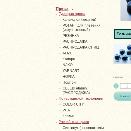
Пряжа
Турецкая пряжа
Канеколон (косички)
РОТАНГ для плетения
(искусственный)
Розничн
PЕЗИНКА
РАСПРОДАЖА
РАСПРОДАЖА СПИЦ
ALIZE
Kartopu
NAKO
YARNART
синие
НОРКА
Помпон
СELEBI etamin
(РАСПРОДАЖА)
Заказат
По германской технологии
COLOR CITY
VITA
Кролик
Российская пряжа
Синтепух (наполнитель)