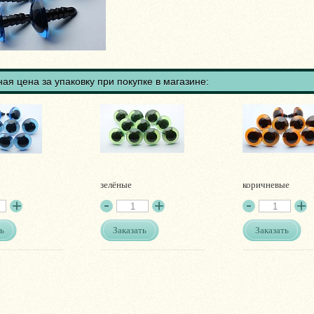
ая цена за упаковку при покупке в магазине:
зелёные
коричневые
ь
Заказать
Заказать