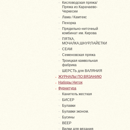
Кисловодская пряжа/
Пряжа из Карачаево-
Черкесии
Лама / Камтекс
Пехорка
Прядильно-ниточный
комбинат им. Кирова
ПЯТКА,
МОЧАЛКА,ШНУР,ПАЙЕТКИ
СЕАМ
Семеновская пряжа
Троицкая камвольная
фабрика
ШЕРСТЬ для ВАЛЯНИЯ
ЖУРНАЛЫ ПО ВЯЗАНИЮ
Наборы Ниток
Фурнитура
Канитель жесткая
БИСЕР
Булавки
Булавки эконом.
Бусины
ВЕЕР
Вилки для вязания