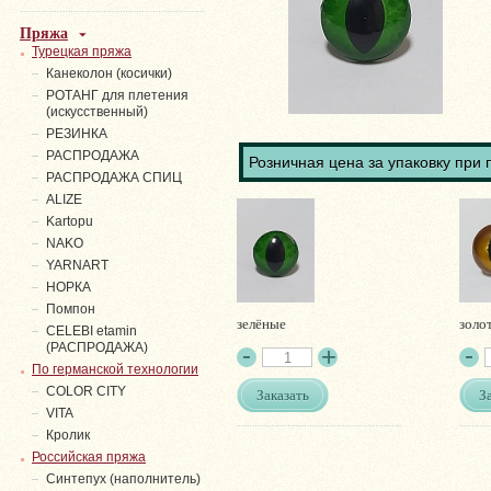
Пряжа
Турецкая пряжа
Канеколон (косички)
РОТАНГ для плетения
(искусственный)
PЕЗИНКА
РАСПРОДАЖА
Розничная цена за упаковку при 
РАСПРОДАЖА СПИЦ
ALIZE
Kartopu
NAKO
YARNART
НОРКА
Помпон
зелёные
золо
СELEBI etamin
(РАСПРОДАЖА)
По германской технологии
COLOR CITY
Заказать
З
VITA
Кролик
Российская пряжа
Синтепух (наполнитель)