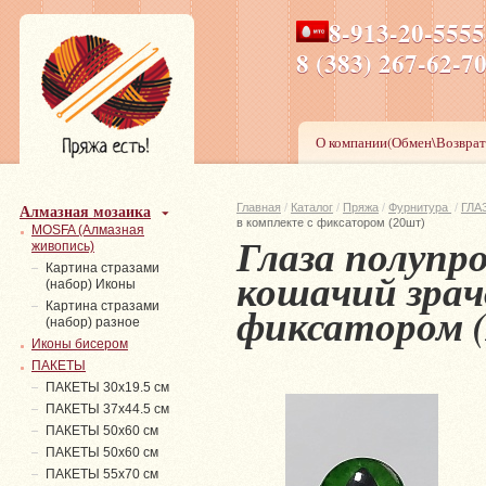
8-913-20-555
ПН-ПТ 8-17,СБ-ВС 9-1
8 (383) 267-6
О компании(Обмен\Возврат
Алмазная мозаика
Главная
/
Каталог
/
Пряжа
/
Фурнитура
/
ГЛА
в комплекте с фиксатором (20шт)
MOSFA (Алмазная
Глаза полупр
живопись)
Картина стразами
кошачий зрач
(набор) Иконы
фиксатором 
Картина стразами
(набор) разное
Иконы бисером
ПАКЕТЫ
ПАКЕТЫ 30х19.5 см
ПАКЕТЫ 37х44.5 см
ПАКЕТЫ 50х60 см
ПАКЕТЫ 50х60 см
ПАКЕТЫ 55х70 см