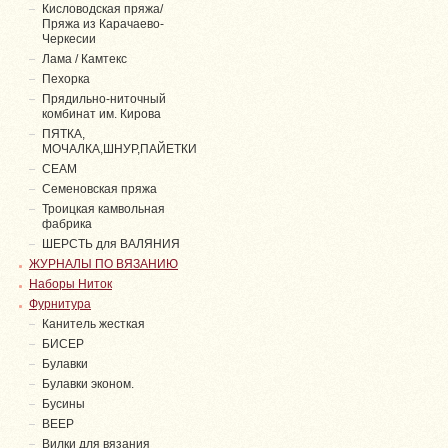
Кисловодская пряжа/
Пряжа из Карачаево-
Черкесии
Лама / Камтекс
Пехорка
Прядильно-ниточный
комбинат им. Кирова
ПЯТКА,
МОЧАЛКА,ШНУР,ПАЙЕТКИ
СЕАМ
Семеновская пряжа
Троицкая камвольная
фабрика
ШЕРСТЬ для ВАЛЯНИЯ
ЖУРНАЛЫ ПО ВЯЗАНИЮ
Наборы Ниток
Фурнитура
Канитель жесткая
БИСЕР
Булавки
Булавки эконом.
Бусины
ВЕЕР
Вилки для вязания