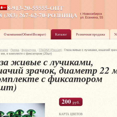
8-913-20-55555-ОПТ
ПН-ПТ 8-17,СБ-ВС 9-17
8 (383) 267-62-70-РОЗНИЦА
г. Новосибирск
ул. Есенина, 55
О компании(Обмен\Возврат)
Каталог
Розничная продажа
У
аталог
/
Пряжа
/
Фурнитура
/
ГЛАЗКИ (Россия)
/
Глаза живые с лучиками, кошачий зрач
 мм, в комплекте с фиксатором (20шт)
за живые с лучиками,
ачий зрачок, диаметр 22 
омплекте с фиксатором
0шт)
200
руб.
КАРТА ЦВЕТОВ