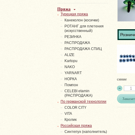
Пряжа
Турецкая пряжа
Канеколон (косички)
РОТАНГ для плетения
(искусственный)
Розничн
PЕЗИНКА
РАСПРОДАЖА
РАСПРОДАЖА СПИЦ
ALIZE
Kartopu
NAKO
YARNART
синие
НОРКА
Помпон
СELEBI etamin
(РАСПРОДАЖА)
Заказат
По германской технологии
COLOR CITY
VITA
Кролик
Российская пряжа
Синтепух (наполнитель)