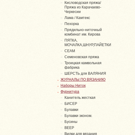
Кисловодская пряжа/
Пряжа из Карачаево-
Черкесии
Лама / Камтекс
Пехорка
Прядильно-ниточный
комбинат им. Кирова
ПЯТКА,
МОЧАЛКА,ШНУР,ПАЙЕТКИ
СЕАМ
Семеновская пряжа
Троицкая камвольная
фабрика
ШЕРСТЬ для ВАЛЯНИЯ
ЖУРНАЛЫ ПО ВЯЗАНИЮ
Наборы Ниток
Фурнитура
Канитель жесткая
БИСЕР
Булавки
Булавки эконом.
Бусины
ВЕЕР
Вилки для вязания