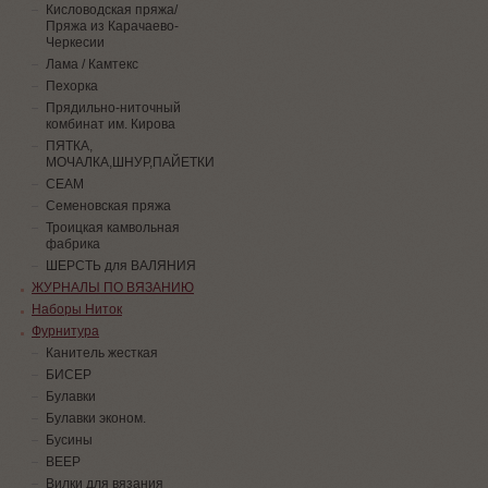
Кисловодская пряжа/
Пряжа из Карачаево-
Черкесии
Лама / Камтекс
Пехорка
Прядильно-ниточный
комбинат им. Кирова
ПЯТКА,
МОЧАЛКА,ШНУР,ПАЙЕТКИ
СЕАМ
Семеновская пряжа
Троицкая камвольная
фабрика
ШЕРСТЬ для ВАЛЯНИЯ
ЖУРНАЛЫ ПО ВЯЗАНИЮ
Наборы Ниток
Фурнитура
Канитель жесткая
БИСЕР
Булавки
Булавки эконом.
Бусины
ВЕЕР
Вилки для вязания