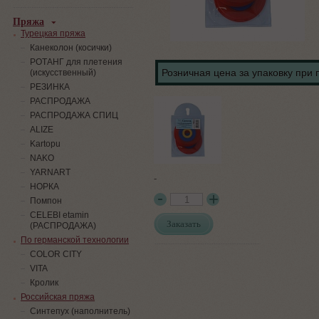
Пряжа
Турецкая пряжа
Канеколон (косички)
РОТАНГ для плетения
Розничная цена за упаковку при 
(искусственный)
PЕЗИНКА
РАСПРОДАЖА
РАСПРОДАЖА СПИЦ
ALIZE
Kartopu
NAKO
YARNART
-
НОРКА
Помпон
СELEBI etamin
Заказать
(РАСПРОДАЖА)
По германской технологии
COLOR CITY
VITA
Кролик
Российская пряжа
Синтепух (наполнитель)