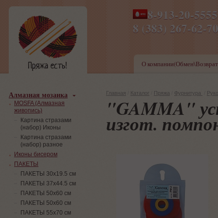
8-913-20-555
ПН-ПТ 8-17,СБ-ВС 9-1
8 (383) 267-6
О компании(Обмен\Возврат
Алмазная мозаика
Главная
/
Каталог
/
Пряжа
/
Фурнитура
/
Рук
"GAMMA" уст
MOSFA (Алмазная
живопись)
изгот. помпо
Картина стразами
(набор) Иконы
Картина стразами
(набор) разное
Иконы бисером
ПАКЕТЫ
ПАКЕТЫ 30х19.5 см
ПАКЕТЫ 37х44.5 см
ПАКЕТЫ 50х60 см
ПАКЕТЫ 50х60 см
ПАКЕТЫ 55х70 см