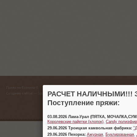
ГЛАВНЫЙ
Пряжа на Есенина ©
(383) 
РАСЧЕТ НАЛИЧНЫМИ!!! З
Создание сайтов
— 1gt.ru
Поступление пряжи:
г. Новосиб
03.08.2026 Лама-Урал (ПЯТКА, МОЧАЛКА,СУ
Королевские пайетки (хлопок)
,
Candy полиэфир
29.06.2026 Троицкая камвольная фабрика:
"
29.06.2026 Пехорка:
Ажурная
,
Буклированная
,