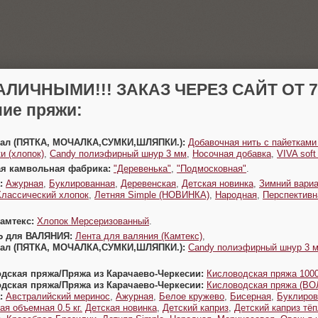
АЛИЧНЫМИ!!! ЗАКАЗ ЧЕРЕЗ САЙТ ОТ 70
ие пряжи:
Урал (ПЯТКА, МОЧАЛКА,СУМКИ,ШЛЯПКИ.):
Добавочная нить с пайетками
и (хлопок)
,
Candy полиэфирный шнур 3 мм
,
Носочная добавка
,
VIVA sof
ая камвольная фабрика:
"Деревенька"
,
"Подмосковная"
.
:
Ажурная
,
Буклированная
,
Деревенская
,
Детская новинка
,
Зимний вариа
Классический хлопок
,
Летняя Simple (НОВИНКА)
,
Народная
,
Перспективн
Камтекс:
Хлопок Мерсеризованный
.
Ь для ВАЛЯНИЯ:
Лента для валяния (Камтекс)
,
Урал (ПЯТКА, МОЧАЛКА,СУМКИ,ШЛЯПКИ.):
Candy полиэфирный шнур 3 
одская пряжа/Пряжа из Карачаево-Черкесии:
Кисловодская пряжа 1000
одская пряжа/Пряжа из Карачаево-Черкесии:
Кисловодская пряжа (В
:
Австралийский меринос
,
Ажурная
,
Белое кружево
,
Бисерная
,
Буклиров
ая объемная 0.5 кг.
Детская новинка
,
Детский каприз
,
Детский каприз тё