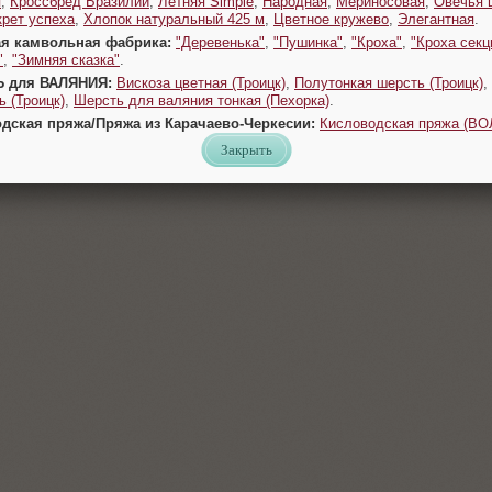
я
,
Кроссбред Бразилии
,
Летняя Simple
,
Народная
,
Мериносовая
,
Овечья 
крет успеха
,
Хлопок натуральный 425 м
,
Цветное кружево
,
Элегантная
.
ая камвольная фабрика:
"Деревенька"
,
"Пушинка"
,
"Кроха"
,
"Кроха секц
"
,
"Зимняя сказка"
.
Ь для ВАЛЯНИЯ:
Вискоза цветная (Троицк)
,
Полутонкая шерсть (Троицк)
,
 (Троицк)
,
Шерсть для валяния тонкая (Пехорка)
.
одская пряжа/Пряжа из Карачаево-Черкесии:
Кисловодская пряжа (В
Закрыть