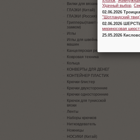
хлопок
,
Жемчужна
Вилки для вязания
Удачный выбор
,
Се
ГЛАЗКИ (Китай)
02.06.2026 Троицк
ГЛАЗКИ (Россия)
"Шотландский твид
Грипперы(пакет с
02.06.2026 ШЕРСТ
замком)
мериносовая шерсть
Иглы
25.05.2026 Кислов
Иглы для швейных
машин
Канцелярская резинка
Ковровая техника
Кольца
КОНВЕРТЫ ДЛЯ ДЕНЕГ
КОНТЕЙНЕР ПЛАСТИК
Крючки блистер
Крючки двухсторонние
Крючки односторонние
Крючок для тунисской
вязки
Ленты
Наборы крючков
Нитковдеватель
Ножницы
НОСИКИ (Китай)