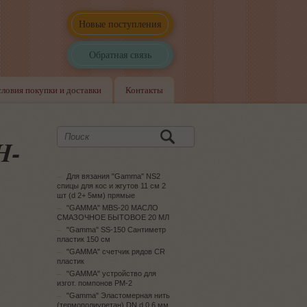
Новые поступления
Обратная связь
словия покупки и доставки
Контакты
H-
Для вязания "Gamma" NS2
спицы для кос и жгутов 11 см 2
шт (d 2+ 5мм) прямые
"GAMMA" MBS-20 МАСЛО
СМАЗОЧНОЕ БЫТОВОЕ 20 МЛ
"Gamma" SS-150 Сантиметр
пластик 150 см
"GAMMA" счетчик рядов CR
пластик
"GAMMA" устройство для
изгот. помпонов PM-2
"Gamma" Эластомерная нить
(термополиуретан) DN d 0.6 мм