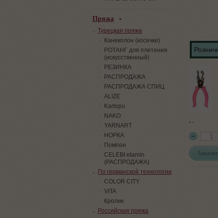
Пряжа
Турецкая пряжа
Канеколон (косички)
Розничн
РОТАНГ для плетения
(искусственный)
PЕЗИНКА
РАСПРОДАЖА
РАСПРОДАЖА СПИЦ
ALIZE
Kartopu
NAKO
-
-
YARNART
НОРКА
Помпон
Заказат
СELEBI etamin
(РАСПРОДАЖА)
По германской технологии
COLOR CITY
VITA
Кролик
Российская пряжа