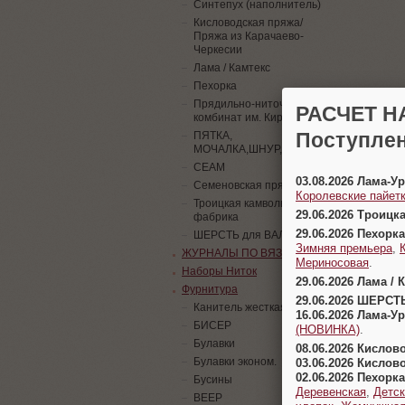
Синтепух (наполнитель)
Кисловодская пряжа/
Пряжа из Карачаево-
Черкесии
Лама / Камтекс
Пехорка
Прядильно-ниточный
РАСЧЕТ Н
комбинат им. Кирова
Поступлен
ПЯТКА,
МОЧАЛКА,ШНУР,ПАЙЕТКИ
СЕАМ
03.08.2026 Лама-
Семеновская пряжа
Королевские пайетк
Троицкая камвольная
29.06.2026 Троицк
фабрика
29.06.2026 Пехорка
ШЕРСТЬ для ВАЛЯНИЯ
Зимняя премьера
,
ЖУРНАЛЫ ПО ВЯЗАНИЮ
Мериносовая
.
Наборы Ниток
29.06.2026 Лама / 
Фурнитура
29.06.2026 ШЕРСТ
Канитель жесткая
16.06.2026 Лама-
БИСЕР
(НОВИНКА)
.
Булавки
08.06.2026 Кислов
Булавки эконом.
03.06.2026 Кислов
02.06.2026 Пехорка
Бусины
Деревенская
,
Детск
ВЕЕР