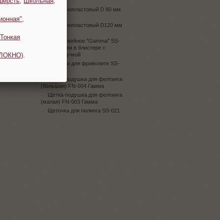
шерсть
,
Школьная
,
(5 шт.)
Шар пенопластовый D 80 мм
(5 шт.)
ионная"
,
Шар пенопластовый D120 мм
(5 шт.)
Тонкая
Шило швейное "Gamma" SS-
019 d 2.5 мм в блистере с
ОЛОКНО)
.
пластик. ручкой
Шпулька для фриволите SS-
203
Щетка-подушка для фелтинга
(большая) FN-004 Гамма
Щетка-подушка для фелтинга
(малая) FN-003 Гамма
Щеточка для пилинга SS-021