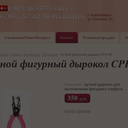
8-913-20-55555-ОПТ
ПН-ПТ 8-17,СБ-ВС 9-17
8 (383) 267-62-70-РОЗНИЦА
г. Новосибирск
ул. Есенина, 55
О компании(Обмен\Возврат)
Каталог
Розничная продажа
У
аталог
/
Пряжа
/
Фурнитура
/
Рукоделие
/
Ручной фигурный дырокол CPH-06
ной фигурный дырокол CP
Описание:
ручной дырокол для
изготовления фигурного конфети
350
руб.
КАРТА ЦВЕТОВ