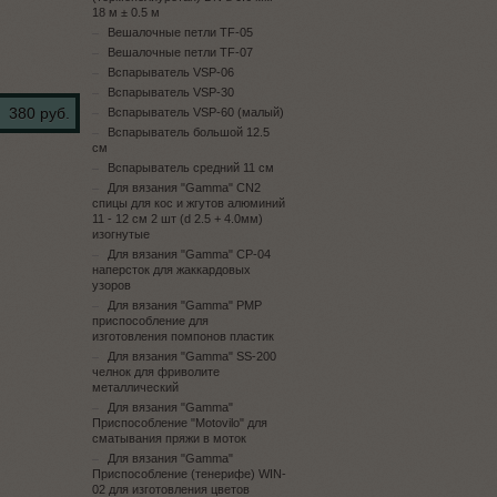
18 м ± 0.5 м
Вешалочные петли TF-05
Вешалочные петли TF-07
Вспарыватель VSP-06
Вспарыватель VSP-30
380 руб.
Вспарыватель VSP-60 (малый)
Вспарыватель большой 12.5
см
Вспарыватель средний 11 см
Для вязания "Gamma" CN2
спицы для кос и жгутов алюминий
11 - 12 см 2 шт (d 2.5 + 4.0мм)
изогнутые
Для вязания "Gamma" CP-04
наперсток для жаккардовых
узоров
Для вязания "Gamma" PMP
приспособление для
изготовления помпонов пластик
Для вязания "Gamma" SS-200
челнок для фриволите
металлический
Для вязания "Gamma"
Приспособление "Motovilo" для
сматывания пряжи в моток
Для вязания "Gamma"
Приспособление (тенерифе) WIN-
02 для изготовления цветов