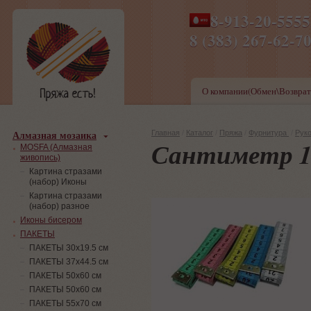
8-913-20-555
ПН-ПТ 8-17,СБ-ВС 9-1
8 (383) 267-6
О компании(Обмен\Возврат
Алмазная мозаика
Главная
/
Каталог
/
Пряжа
/
Фурнитура
/
Рук
Сантиметр 1
MOSFA (Алмазная
живопись)
Картина стразами
(набор) Иконы
Картина стразами
(набор) разное
Иконы бисером
ПАКЕТЫ
ПАКЕТЫ 30х19.5 см
ПАКЕТЫ 37х44.5 см
ПАКЕТЫ 50х60 см
ПАКЕТЫ 50х60 см
ПАКЕТЫ 55х70 см