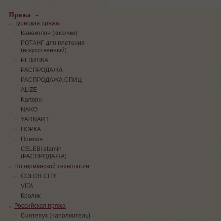
Пряжа
Турецкая пряжа
Канеколон (косички)
РОТАНГ для плетения
(искусственный)
PЕЗИНКА
РАСПРОДАЖА
РАСПРОДАЖА СПИЦ
ALIZE
Kartopu
NAKO
YARNART
НОРКА
Помпон
СELEBI etamin
(РАСПРОДАЖА)
По германской технологии
COLOR CITY
VITA
Кролик
Российская пряжа
Синтепух (наполнитель)