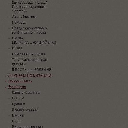
Кисловодская пряжа/
Пряжа из Карачаево-
Черкесии
Лама / Камтекс
Пехорка
Прядильно-ниточный
комбинат им. Кирова
ПЯТКА,
МОЧАЛКА,ШНУР,ПАЙЕТКИ
СЕАМ
Семеновская пряжа
Троицкая камвольная
фабрика
ШЕРСТЬ для ВАЛЯНИЯ
ЖУРНАЛЫ ПО ВЯЗАНИЮ
Наборы Ниток
Фурнитура
Канитель жесткая
БИСЕР
Булавки
Булавки эконом.
Бусины
ВЕЕР
Вилки для вязания