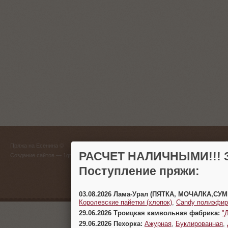
ГЛАВНЫЙ
Пряжа на Есенина ©
(383) 
РАСЧЕТ НАЛИЧНЫМИ!!! З
Создание сайтов
— 1gt.ru
Поступление пряжи:
г. Новосиб
03.08.2026 Лама-Урал (ПЯТКА, МОЧАЛКА,СУ
Королевские пайетки (хлопок)
,
Candy полиэфир
29.06.2026 Троицкая камвольная фабрика:
"
29.06.2026 Пехорка:
Ажурная
,
Буклированная
,