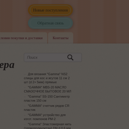
Новые поступления
Обратная связь
словия покупки и доставки
Контакты
ера
Для вязания "Gamma" NS2
спицы для кос и жгутов 11 см 2
шт (d 2+ 5мм) прямые
"GAMMA" MBS-20 МАСЛО
СМАЗОЧНОЕ БЫТОВОЕ 20 МЛ
"Gamma" SS-150 Сантиметр
пластик 150 см
"GAMMA" счетчик рядов CR
пластик
"GAMMA" устройство для
изгот. помпонов PM-2
"Gamma" Эластомерная нить
(термополиуретан) DN d 0.6 мм