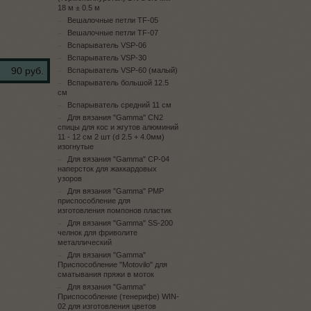
18 м ± 0.5 м
Вешалочные петли TF-05
Вешалочные петли TF-07
Вспарыватель VSP-06
Вспарыватель VSP-30
90 руб.
Вспарыватель VSP-60 (малый)
Вспарыватель большой 12.5
см
Вспарыватель средний 11 см
Для вязания "Gamma" CN2
спицы для кос и жгутов алюминий
11 - 12 см 2 шт (d 2.5 + 4.0мм)
изогнутые
Для вязания "Gamma" CP-04
наперсток для жаккардовых
узоров
Для вязания "Gamma" PMP
приспособление для
изготовления помпонов пластик
Для вязания "Gamma" SS-200
челнок для фриволите
металлический
Для вязания "Gamma"
Приспособление "Motovilo" для
сматывания пряжи в моток
Для вязания "Gamma"
Приспособление (тенерифе) WIN-
02 для изготовления цветов