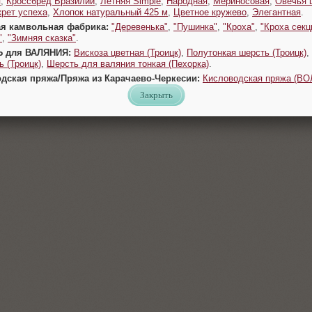
я
,
Кроссбред Бразилии
,
Летняя Simple
,
Народная
,
Мериносовая
,
Овечья 
крет успеха
,
Хлопок натуральный 425 м
,
Цветное кружево
,
Элегантная
.
ая камвольная фабрика:
"Деревенька"
,
"Пушинка"
,
"Кроха"
,
"Кроха секц
"
,
"Зимняя сказка"
.
Ь для ВАЛЯНИЯ:
Вискоза цветная (Троицк)
,
Полутонкая шерсть (Троицк)
,
 (Троицк)
,
Шерсть для валяния тонкая (Пехорка)
.
одская пряжа/Пряжа из Карачаево-Черкесии:
Кисловодская пряжа (В
Закрыть