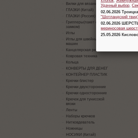
хлопок
,
Жемчужна
Вилки для вязания
Удачный выбор
,
Се
ГЛАЗКИ (Китай)
02.06.2026 Троицк
ГЛАЗКИ (Россия)
"Шотландский твид
Грипперы(пакет с
02.06.2026 ШЕРСТ
замком)
мериносовая шерсть
Иглы
25.05.2026 Кислов
Иглы для швейных
машин
Канцелярская резинка
Ковровая техника
Кольца
КОНВЕРТЫ ДЛЯ ДЕНЕГ
КОНТЕЙНЕР ПЛАСТИК
Крючки блистер
Крючки двухсторонние
Крючки односторонние
Крючок для тунисской
вязки
Ленты
Наборы крючков
Нитковдеватель
Ножницы
НОСИКИ (Китай)