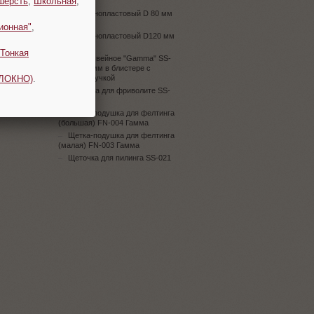
шерсть
,
Школьная
,
(5 шт.)
Шар пенопластовый D 80 мм
(5 шт.)
ионная"
,
Шар пенопластовый D120 мм
(5 шт.)
Тонкая
Шило швейное "Gamma" SS-
019 d 2.5 мм в блистере с
ОЛОКНО)
.
пластик. ручкой
Шпулька для фриволите SS-
203
Щетка-подушка для фелтинга
(большая) FN-004 Гамма
Щетка-подушка для фелтинга
(малая) FN-003 Гамма
Щеточка для пилинга SS-021