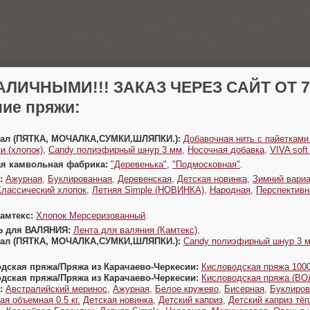
АЛИЧНЫМИ!!! ЗАКАЗ ЧЕРЕЗ САЙТ ОТ 70
ие пряжи:
Урал (ПЯТКА, МОЧАЛКА,СУМКИ,ШЛЯПКИ.):
Добавочная нить с пайетками
и (хлопок)
,
Candy полиэфирный шнур 3 мм
,
Носочная добавка
,
VIVA sof
ая камвольная фабрика:
"Деревенька"
,
"Подмосковная"
.
:
Ажурная
,
Буклированная
,
Деревенская
,
Детская новинка
,
Зимний вариа
Классический хлопок
,
Летняя Simple (НОВИНКА)
,
Народная
,
Перспективн
Камтекс:
Хлопок Мерсеризованный
.
Ь для ВАЛЯНИЯ:
Лента для валяния (Камтекс)
,
Урал (ПЯТКА, МОЧАЛКА,СУМКИ,ШЛЯПКИ.):
Candy полиэфирный шнур 3 
одская пряжа/Пряжа из Карачаево-Черкесии:
Кисловодская пряжа 1000
одская пряжа/Пряжа из Карачаево-Черкесии:
Кисловодская пряжа (В
:
Австралийский меринос
,
Ажурная
,
Белое кружево
,
Бисерная
,
Буклиров
ая объемная 0.5 кг.
Детская новинка
,
Детский каприз
,
Детский каприз тё