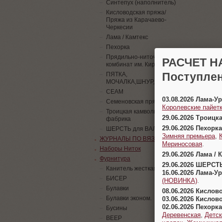
Синтепух (наполнитель)
Кисловодская пряжа/
Пряжа из Карачаево-
Черкесии
Лама / Камтекс
Пехорка
Прядильно-ниточный
РАСЧЕТ Н
комбинат им. Кирова
Поступлен
ПЯТКА,
МОЧАЛКА,ШНУР,ПАЙЕТКИ
СЕАМ
03.08.2026 Лама-
Семеновская пряжа
Королевские пайетк
Троицкая камвольная
29.06.2026 Троицк
фабрика
29.06.2026 Пехорка
ШЕРСТЬ для ВАЛЯНИЯ
Зимняя премьера
,
ЖУРНАЛЫ ПО ВЯЗАНИЮ
Мериносовая
.
Наборы Ниток
29.06.2026 Лама / 
Фурнитура
29.06.2026 ШЕРСТ
Канитель жесткая
16.06.2026 Лама-
БИСЕР
(НОВИНКА)
.
Булавки
08.06.2026 Кислов
Булавки эконом.
03.06.2026 Кислов
02.06.2026 Пехорка
Бусины
Деревенская
,
Детск
ВЕЕР