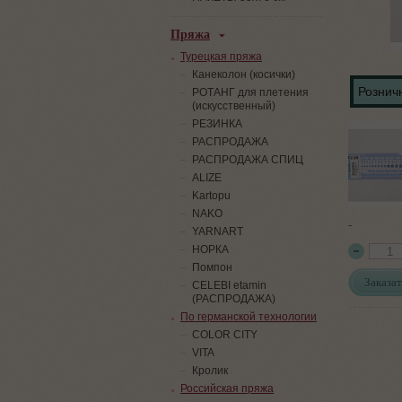
Пряжа
Турецкая пряжа
Канеколон (косички)
Розничн
РОТАНГ для плетения
(искусственный)
PЕЗИНКА
РАСПРОДАЖА
РАСПРОДАЖА СПИЦ
ALIZE
Kartopu
NAKO
-
YARNART
НОРКА
Помпон
Заказат
СELEBI etamin
(РАСПРОДАЖА)
По германской технологии
COLOR CITY
VITA
Кролик
Российская пряжа